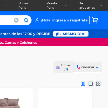
Novios
Mundo
Te
Paris
Paris
ayudamos
¡Hola! Ingresa o regístrate
Filtros
Ordenar
(
0
)