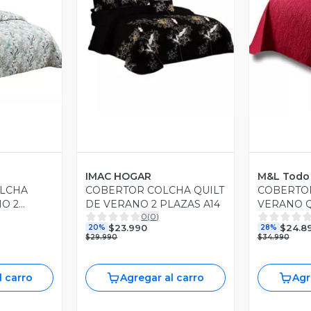
revia
Vista Previa
V
IMAC HOGAR
M&L Todo 
LCHA
COBERTOR COLCHA QUILT
COBERTO
NO 2
DE VERANO 2 PLAZAS A14
VERANO Q
0
(
0
)
SUPER KIN
$23.990
$24.8
20%
28%
CM BURD
$29.990
$34.990
l carro
Agregar al carro
Agr