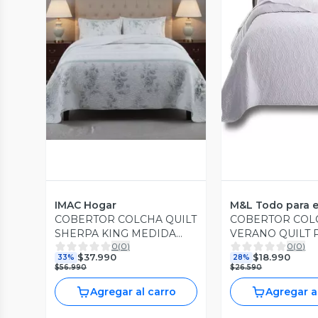
Vista Previa
Vista P
IMAC Hogar
M&L Todo para e
COBERTOR COLCHA QUILT
COBERTOR COL
SHERPA KING MEDIDA
VERANO QUILT 
0
(
0
)
0
(
0
)
250X270 CM C26
MEDIA BLANCO
$37.990
$18.990
33%
28%
$56.990
$26.590
Agregar al carro
Agregar a