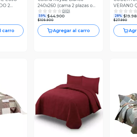
DO 2
240x260 (cama 2 plazas o
VERANO Q
0
(
0
)
Queen)
BLANCO
$44.900
$19.98
59%
28%
$109.900
$27.990
l carro
Agregar al carro
Agr
V
revia
Vista Previa