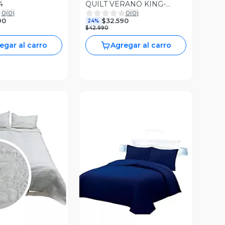
4
QUILT VERANO KING-
0
(
0
)
0
(
0
)
SUPER KING A28
90
$32.590
24%
$42.990
egar al carro
Agregar al carro
ista Previa
Vista Previa