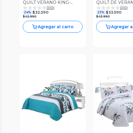
QUILT VERANO KING-
QUILT DE VERA
0
(
0
)
0
(
0
)
SUPER KING A13
PLAZAS BORDA
$32.590
$33.590
24%
23%
$42.990
$43.990
Agregar al carro
Agregar a
Vista Previa
Vista P