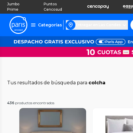
Jumbo
Puntos
Prime
Cencosud
Categorías
Entregar en Las Condes
Tus resultados de búsqueda para
colcha
436
productos encontrados