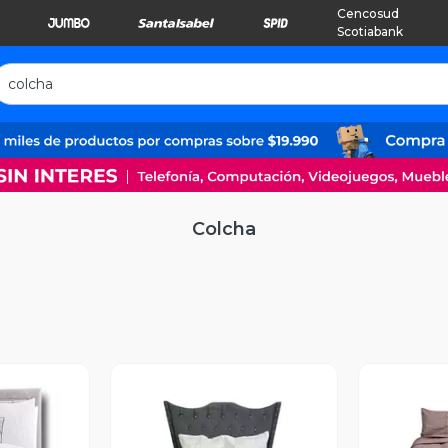
Cencosud
Scotiabank
Colcha