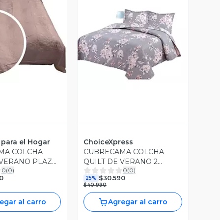
ista Previa
Vista Previa
para el Hogar
ChoiceXpress
MA COLCHA
CUBRECAMA COLCHA
 VERANO PLAZA
QUILT DE VERANO 2
0
(
0
)
0
(
0
)
BORDADO A8
PLAZAS A37
0
$30.590
25%
$40.990
egar al carro
Agregar al carro