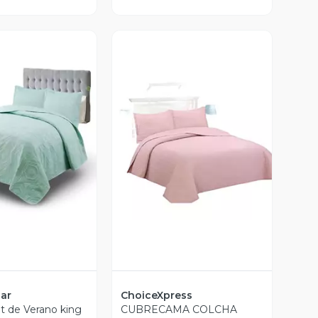
Vista Previa
ista Previa
gar
ChoiceXpress
lt de Verano king
CUBRECAMA COLCHA