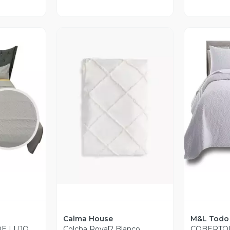
revia
V
Vista Previa
Calma House
M&L Todo 
DE LUJO
Colcha Royal2 Blanco
COBERTO