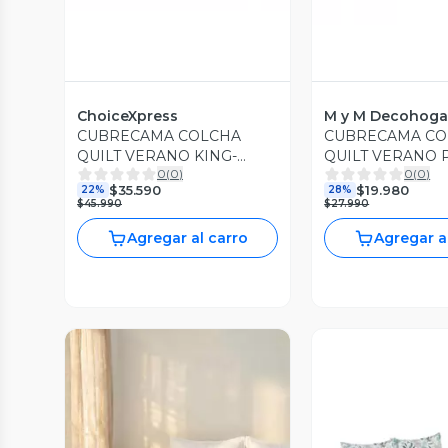
ChoiceXpress
M y M Decohoga
CUBRECAMA COLCHA
CUBRECAMA CO
QUILT VERANO KING-
QUILT VERANO 
0
(
0
)
0
(
0
)
SUPER KING BORDADO
MEDIA A11
$35.590
$19.980
22%
28%
A11
$45.990
$27.990
Agregar al carro
Agregar a