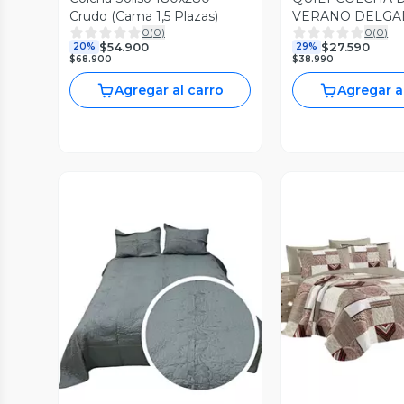
Crudo (Cama 1,5 Plazas)
VERANO DELGA
0
(
0
)
0
(
0
)
PLAZAS GRIS
$54.900
$27.590
20%
29%
$68.900
$38.990
Agregar al carro
Agregar a
Vista Previa
Vista P