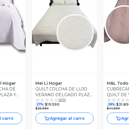
V
revia
Vista Previa
l Hogar
Mei Li Hogar
M&L Todo 
CHA DE
QUILT COLCHA DE LUJO
CUBRECA
PLAZA Y
VERANO DELGADO PLAZA
QUILT DE
0
(
0
)
Y MEDIA BLANCO
Y MEDIA 
$19.590
$31.89
27%
28%
$26.990
$44.690
l carro
Agregar al carro
Agr