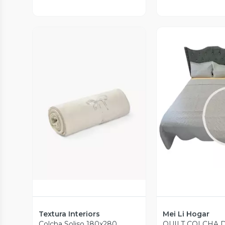
Vista P
Vista Previa
Textura Interiors
Mei Li Hogar
Colcha Soliso 180x280
QUILT COLCHA 