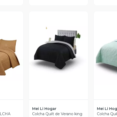
revia
Vista Previa
V
Mei Li Hogar
Mei Li Ho
LCHA
Colcha Quilt de Verano king
Colcha Qui