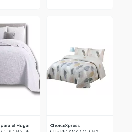
Vista Previa
ista Previa
para el Hogar
ChoiceXpress
R COLCHA DE
CUBRECAMA COLCHA