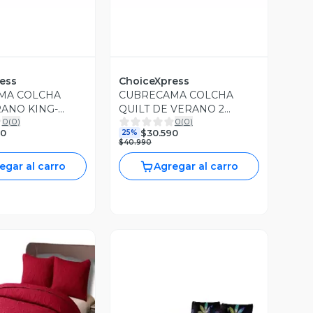
ess
ChoiceXpress
MA COLCHA
CUBRECAMA COLCHA
RANO KING-
QUILT DE VERANO 2
0
(
0
)
0
(
0
)
NG A24
PLAZAS A6
90
$30.590
25%
$40.990
egar al carro
Agregar al carro