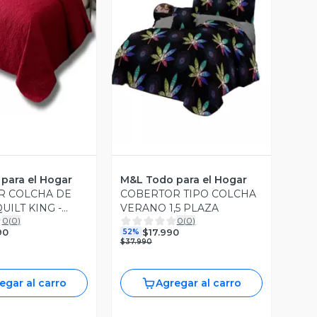
ista Previa
Vista Previa
para el Hogar
M&L Todo para el Hogar
R COLCHA DE
COBERTOR TIPO COLCHA
UILT KING -
VERANO 1,5 PLAZA
0
(
0
)
0
(
0
)
G 250 CM X 270
90
$17.990
52%
EO
$37.990
egar al carro
Agregar al carro