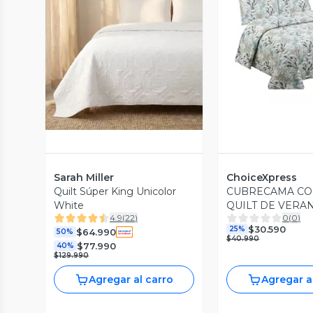
Vista P
Vista Previa
Sarah Miller
ChoiceXpress
Quilt Súper King Unicolor
CUBRECAMA CO
White
QUILT DE VERA
4.9
(
22
)
0
(
0
)
PLAZAS A21
$30.590
25%
$64.990
50%
$40.990
$77.990
40%
$129.990
Agregar al carro
Agregar a