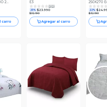
NO 2
E3
250X270 E
0
(
0
)
DO A7
$23.990
$24.9
25%
22%
$32.190
$32.190
l carro
Agregar al carro
Agr
revia
V
Vista Previa