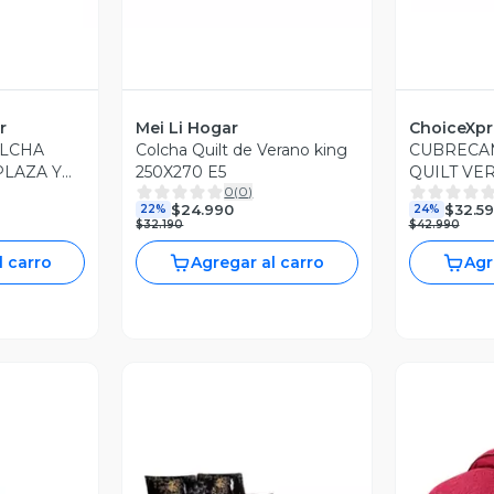
r
Mei Li Hogar
ChoiceXpr
LCHA
Colcha Quilt de Verano king
CUBRECA
PLAZA Y
250X270 E5
QUILT VE
0
(
0
)
SUPER KI
$24.990
$32.5
22%
24%
$32.190
$42.990
l carro
Agregar al carro
Agr