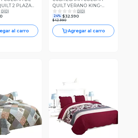
UILT 2 PLAZA
QUILT VERANO KING-
0
(
0
)
0
(
0
)
SUPER KING A19
0
$32.590
24%
$42.990
egar al carro
Agregar al carro
ista Previa
Vista Previa