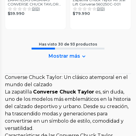
CONVERSE CHUCK TAYLOR
Lift Converse 560250C-001
ALL STAR UNISEX | M9613C-
0
(
0
)
0
(
0
)
607
$59.990
$79.990
Has visto
30
de
93
productos
Mostrar más
Converse Chuck Taylor: Un clásico atemporal en el
mundo del calzado
La zapatilla
Converse Chuck Taylor
es, sin duda,
uno de los modelos más emblemáticos en la historia
del calzado deportivo y urbano. Desde su creación,
ha trascendido modas y generaciones para
convertirse en un símbolo de estilo, comodidad y
versatilidad.
Características de las Converse Chuck Taylor