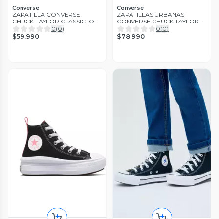
Converse
Converse
ZAPATILLA CONVERSE
ZAPATILLAS URBANAS
CHUCK TAYLOR CLASSIC (OG)
CONVERSE CHUCK TAYLOR
| M9160C-001
ALL STAR LIFT CUERO MUJER
0
(
0
)
0
(
0
)
| 561681C-001
$59.990
$78.990