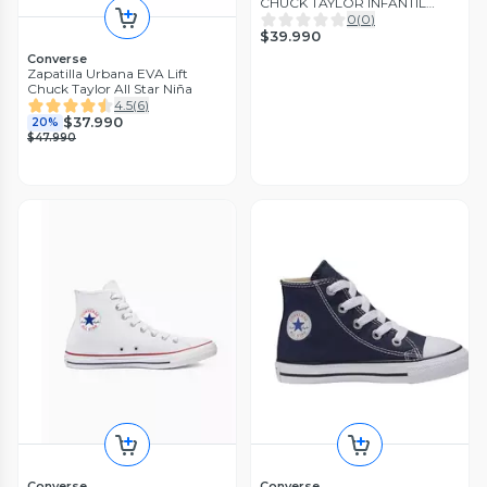
CHUCK TAYLOR INFANTIL
3J232C-600
0
(
0
)
$39.990
Converse
Zapatilla Urbana EVA Lift
Chuck Taylor All Star Niña
4.5
(
6
)
$37.990
20%
$47.990
Converse
Converse