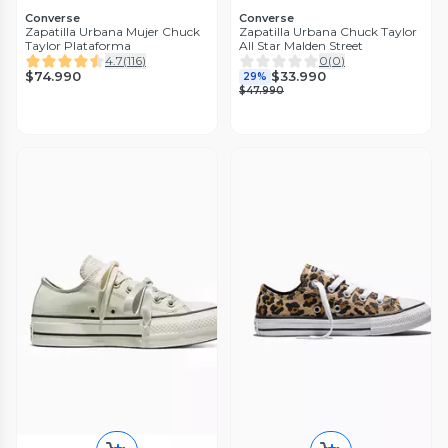
Converse
Converse
Zapatilla Urbana Mujer Chuck
Zapatilla Urbana Chuck Taylor
Taylor Plataforma
All Star Malden Street
4.7
(
116
)
0
(
0
)
$74.990
$33.990
29%
$47.990