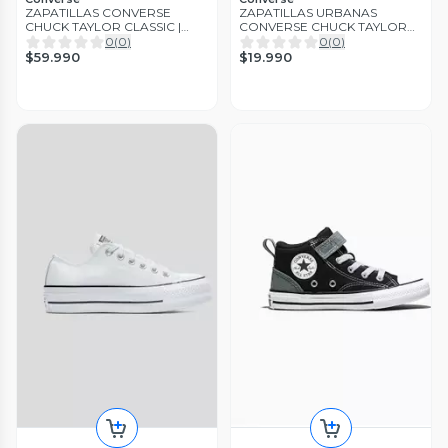
ZAPATILLAS CONVERSE
ZAPATILLAS URBANAS
CHUCK TAYLOR CLASSIC |
CONVERSE CHUCK TAYLOR
M7650C-102
INFANTIL 7J233C-410
0
(
0
)
0
(
0
)
$59.990
$19.990