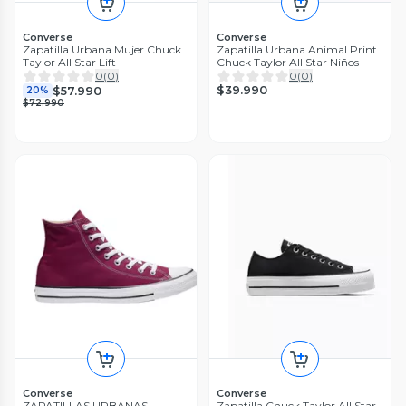
Converse
Converse
Zapatilla Urbana Mujer Chuck
Zapatilla Urbana Animal Print
Taylor All Star Lift
Chuck Taylor All Star Niños
0
(
0
)
0
(
0
)
$39.990
$57.990
20%
$72.990
Converse
Converse
ZAPATILLAS URBANAS
Zapatilla Chuck Taylor All Star