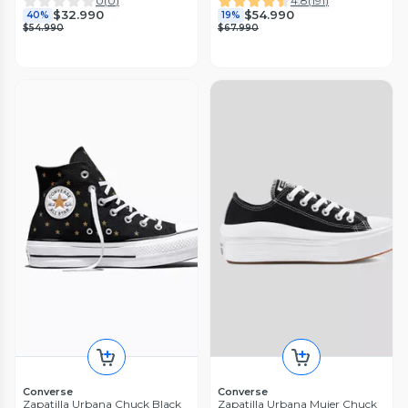
0
(
0
)
4.8
(
191
)
$32.990
$54.990
40%
19%
$54.990
$67.990
Converse
Converse
Zapatilla Urbana Chuck Black
Zapatilla Urbana Mujer Chuck