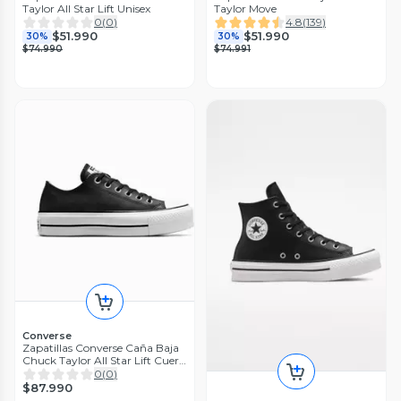
Taylor All Star Lift Unisex
Taylor Move
0
(
0
)
4.8
(
139
)
$51.990
$51.990
30%
30%
$74.990
$74.991
Converse
Zapatillas Converse Caña Baja
Chuck Taylor All Star Lift Cuero
561681C
0
(
0
)
$87.990