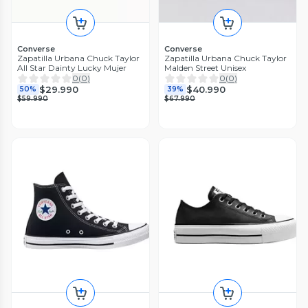
Converse
Converse
Zapatilla Urbana Chuck Taylor
Zapatilla Urbana Chuck Taylor
All Star Dainty Lucky Mujer
Malden Street Unisex
0
(
0
)
0
(
0
)
$29.990
$40.990
50%
39%
$59.990
$67.990