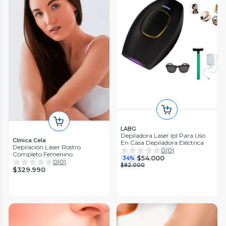
LABG
Depiladora Laser Ipl Para Uso
Clínica Cela
En Casa Depiladora Eléctrica
Depilación Láser Rostro
0
(
0
)
Completo Femenino
$54.000
34%
0
(
0
)
$82.000
$329.990