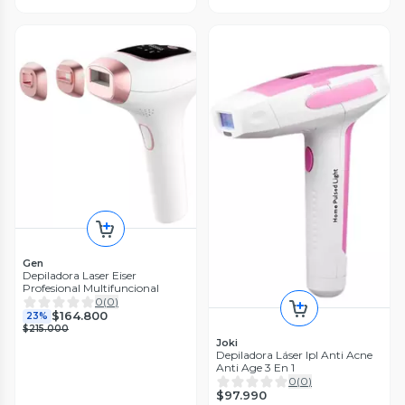
Gen
Depiladora Laser Eiser
Profesional Multifuncional
0
(
0
)
$164.800
23%
$215.000
Joki
Depiladora Láser Ipl Anti Acne
Anti Age 3 En 1
0
(
0
)
$97.990