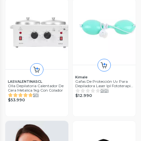
Kimale
Gafas De Protección Uv Para
LASVALENTINASCL
Olla Depilatoria Calentador De
Depiladora Laser Ipl Fototerapia
Cera Metalica 1kg Con Colador
Cian
0
(
0
)
5
(
1
)
$12.990
$53.990