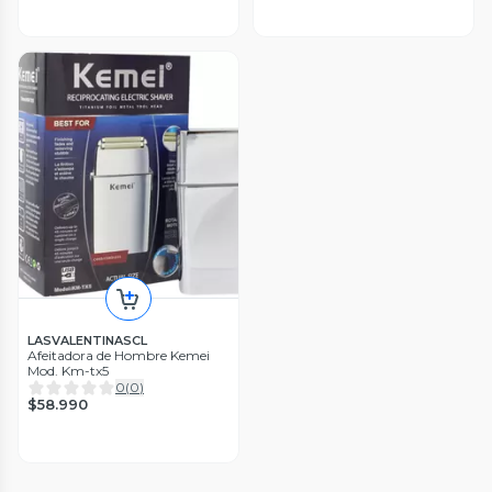
LASVALENTINASCL
Afeitadora de Hombre Kemei
Mod. Km-tx5
0
(
0
)
$58.990