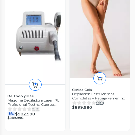
Clínica Cela
Depilación Láser Piernas
De Todo y Más
Completas + Rebaje Femenino
Máquina Depiladora Láser IPL
0
(
0
)
Profesional Rostro, Cuerpo,
$899.980
Zona de Bikini
0
(
0
)
$902.990
8%
$989.990