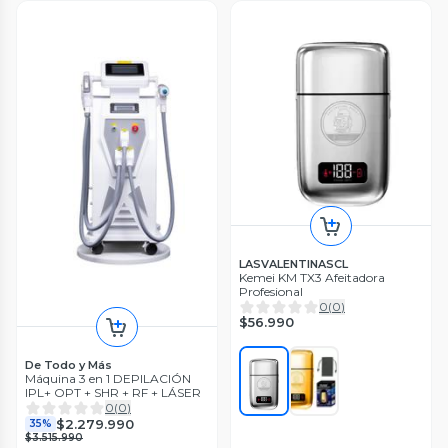
LASVALENTINASCL
Kemei KM TX3 Afeitadora
Profesional
0
(
0
)
$56.990
De Todo y Más
Máquina 3 en 1 DEPILACIÓN
IPL+ OPT + SHR + RF + LÁSER
0
(
0
)
$2.279.990
35%
$3.515.990