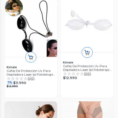
Kimale
Gafas De Protección Uv Para
Kimale
Depiladora Laser Ipl Fototerapia
Gafas De Protección Uv Para
Blanco
0
(
0
)
Depiladora Laser Ipl Fototerapia
$12.990
Negro
0
(
0
)
$11.990
7%
$12.990