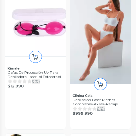
Kimale
Gafas De Protección Uv Para
Depiladora Laser Ipl Fototerapia
Rosa
0
(
0
)
$12.990
Clínica Cela
Depilación Láser Piernas
Completas+Axilas+Rebaje
Femenino
0
(
0
)
$999.990