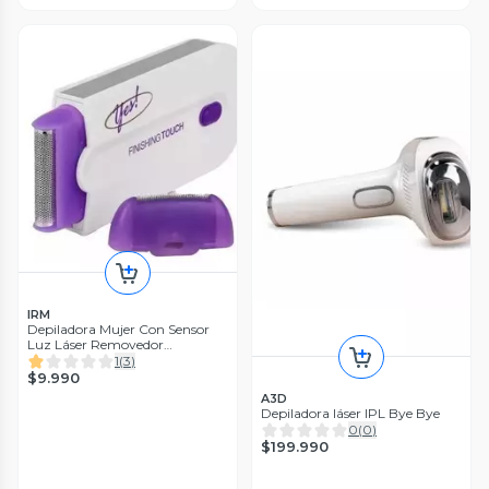
IRM
Depiladora Mujer Con Sensor
Luz Láser Removedor
Recortadora
1
(
3
)
$9.990
A3D
Depiladora láser IPL Bye Bye
0
(
0
)
$199.990