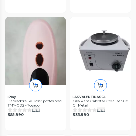
iPlay
LASVALENTINASCL
Depiladora IPL láser profesional
Olla Para Calentar Cera De 500
TMY-002 -Rosado
Gr Metal
0
(
0
)
0
(
0
)
$55.990
$35.990