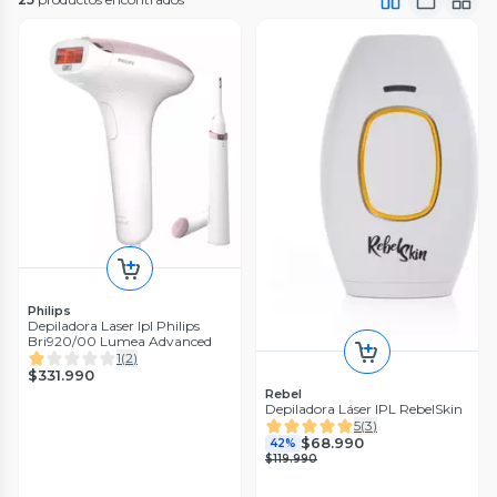
Philips
Depiladora Laser Ipl Philips
Bri920/00 Lumea Advanced
1
(
2
)
$331.990
Rebel
Depiladora Láser IPL RebelSkin
5
(
3
)
$68.990
42%
$119.990