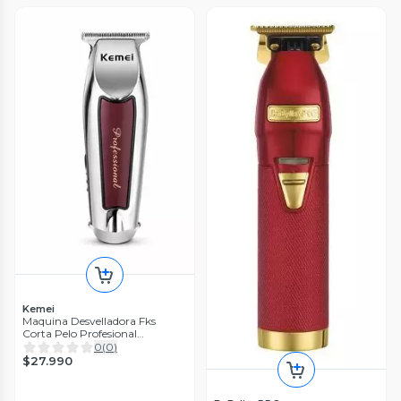
Kemei
Maquina Desvelladora Fks
Corta Pelo Profesional
Inalambrica Kemei 9163
0
(
0
)
$27.990