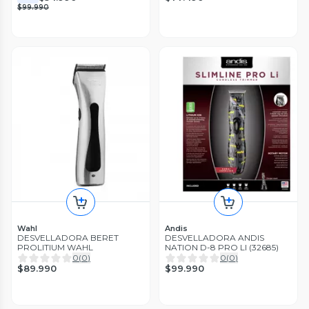
$99.990
Wahl
Andis
DESVELLADORA BERET
DESVELLADORA ANDIS
PROLITIUM WAHL
NATION D-8 PRO LI (32685)
0
(
0
)
0
(
0
)
$89.990
$99.990