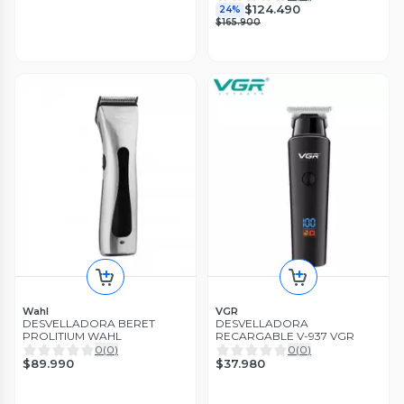
$124.490
24%
$165.900
Wahl
VGR
DESVELLADORA BERET
DESVELLADORA
PROLITIUM WAHL
RECARGABLE V-937 VGR
0
(
0
)
0
(
0
)
$89.990
$37.980