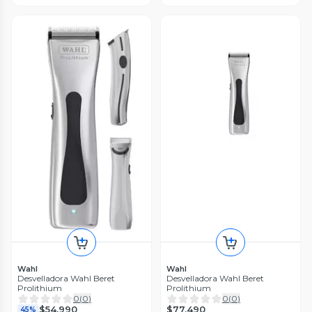
Wahl
Wahl
Desvelladora Wahl Beret
Desvelladora Wahl Beret
Prolithium
Prolithium
0
(
0
)
0
(
0
)
$77.490
$54.990
45%