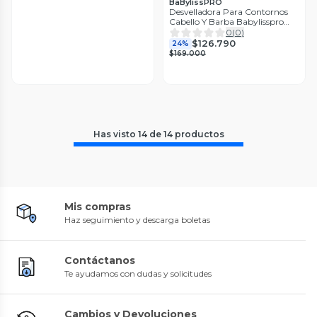
BaBylissPRO
Desvelladora Para Contornos
Cabello Y Barba Babylisspro
Rojo
0
(
0
)
$126.790
24%
$169.000
Has visto
14
de
14
productos
Mis compras
Haz seguimiento y descarga boletas
Contáctanos
Te ayudamos con dudas y solicitudes
Cambios y Devoluciones