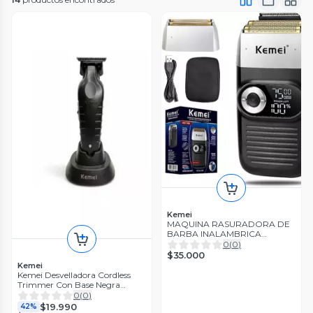
Kemei
MAQUINA RASURADORA DE
BARBA INALAMBRICA
DESVELLADORA KEMEI 2026
0
(
0
)
$35.000
Kemei
Kemei Desvelladora Cordless
Trimmer Con Base Negra
KM2299
0
(
0
)
$19.990
42%