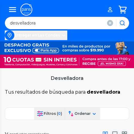
Entregar en Las Condes
Desvelladora
Tus resultados de búsqueda para
desvelladora
Filtros (
0
)
Ordenar
14
productos encontrados