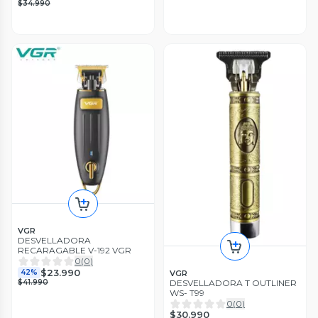
$34.990
VGR
DESVELLADORA
RECARAGABLE V-192 VGR
0
(
0
)
$23.990
42%
VGR
DESVELLADORA T OUTLINER
$41.990
WS- T99
0
(
0
)
$30.990