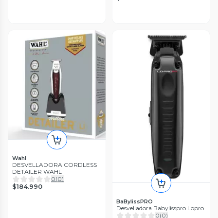
Wahl
DESVELLADORA CORDLESS
DETAILER WAHL
0
(
0
)
$184.990
BaBylissPRO
Desvelladora Babylisspro Lopro
0
(
0
)