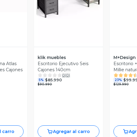
klik muebles
M+Design
ina Atlas
Escritorio Ejecutivo Seis
Escritorio +
es Cajones
Cajones 140cm
Millie nat
0
(
0
)
$85.990
$99.9
5%
23%
$90.990
$129.990
l carro
Agregar al carro
Agr