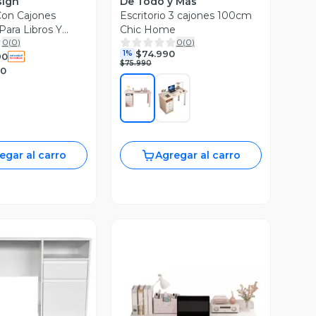
sign
De Todo y Más
 Con Cajones
Escritorio 3 cajones 100cm
Para Libros Y
Chic Home
0
(
0
)
0
(
0
)
or
$74.990
1%
90
$75.990
90
egar al carro
Agregar al carro
ista Previa