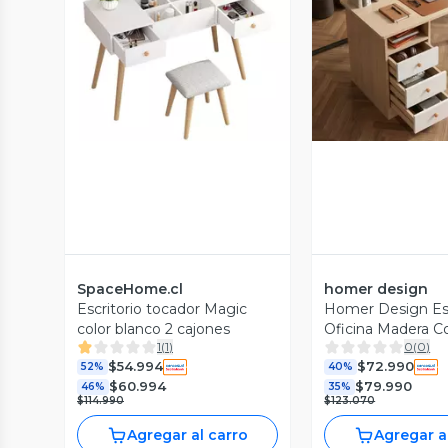
Vista Previa
Vista P
SpaceHome.cl
homer design
Escritorio tocador Magic
Homer Design Esc
color blanco 2 cajones
Oficina Madera C
1
(
1
)
0
(
0
)
Reforzado Pie R
$54.994
$72.990
52%
40%
$60.994
$79.990
46%
35%
$114.990
$123.070
Agregar al carro
Agregar a