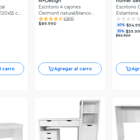
M+Design
homer de
zal
Escritorio 4 cajones
Escritorio
x120x55 cm
Clermont natural/blanco
Estanteria 
4.8
(
9
)
M+Design
Organizad
$89.990
$54.9
40%
$59.9
35%
$92.300
l carro
Agregar al carro
Agr
Vista Previa
V