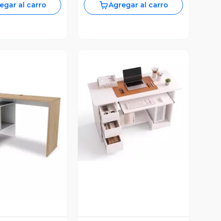
egar al carro
Agregar al carro
Vista Previa
ista Previa