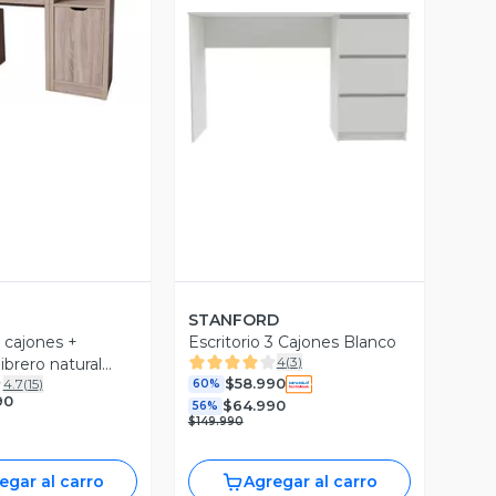
ista Previa
Vista Previa
STANFORD
2 cajones +
Escritorio 3 Cajones Blanco
4
(
3
)
librero natural
$58.990
4.7
(
15
)
60%
90
$64.990
56%
$149.990
egar al carro
Agregar al carro