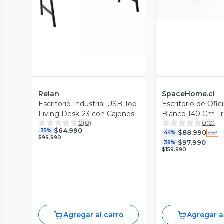
Relan
SpaceHome.cl
Escritorio Industrial USB Top
Escritorio de Ofic
Living Desk-23 con Cajones
Blanco 140 Cm Tr
0
(
0
)
0
(
0
)
$64.990
35%
$88.990
44%
$99.990
$97.990
38%
$159.990
Agregar al carro
Agregar a