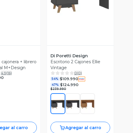
Di Poretti Design
 cajonera + librero
Escritorio 2 Cajones Ellie
ural M+Design
Vintage
4.9
(
16
)
0
(
0
)
90
$109.990
54%
$124.990
47%
$239.990
egar al carro
Agregar al carro