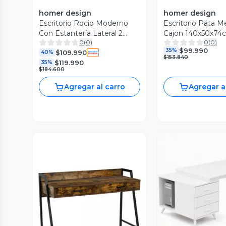
homer design
homer design
Escritorio Rocio Moderno
Escritorio Pata Me
Con Estantería Lateral 2
Cajon 140x50x7
0
(
0
)
0
(
0
)
Cajones Blanco
Design
$99.990
35%
$109.990
40%
$153.840
$119.990
35%
$184.600
Agregar al carro
Agregar a
Vista P
Vista Previa