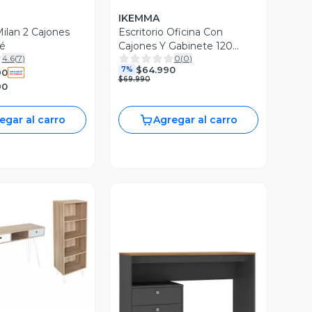
IKEMMA
Milan 2 Cajones
Escritorio Oficina Con
é
Cajones Y Gabinete 120
4.6
(
7
)
0
(
0
)
Blanco IKEMMA
$64.990
7%
90
$69.990
90
egar al carro
Agregar al carro
ista Previa
Vista Previa