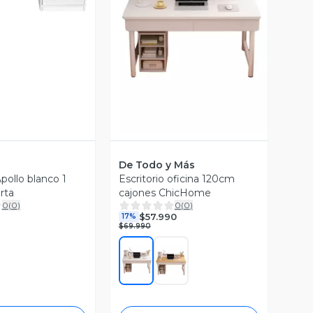
Vista Previa
De Todo y Más
Apollo blanco 1
Escritorio oficina 120cm
rta
cajones ChicHome
0
(
0
)
0
(
0
)
$57.990
17%
$69.990