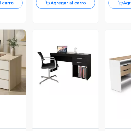
l carro
Agregar al carro
Agr
revia
Vista Previa
V