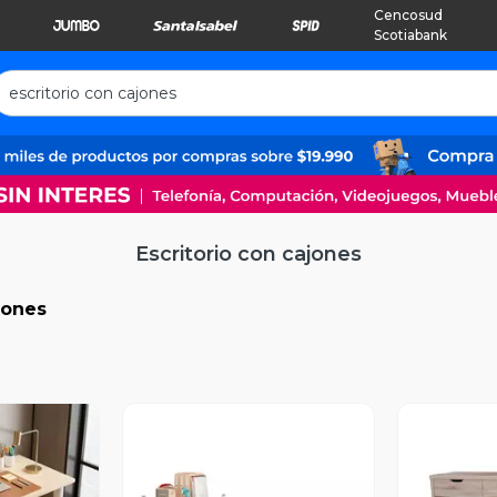
Cencosud
Scotiabank
Escritorio con cajones
jones