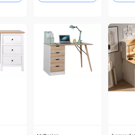
revia
Vista Previa
V