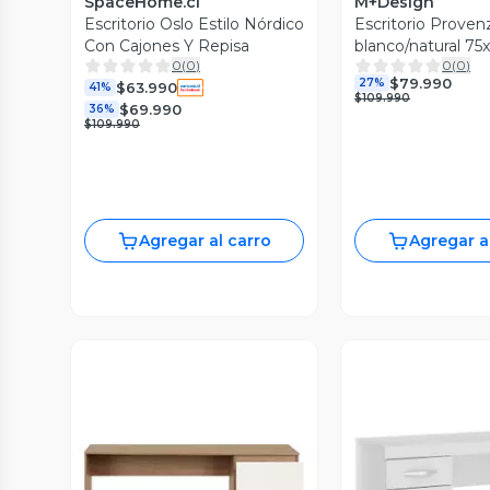
SpaceHome.cl
M+Design
Escritorio Oslo Estilo Nórdico
Escritorio Proven
Con Cajones Y Repisa
blanco/natural 75
0
(
0
)
0
(
0
)
3 cajones
$79.990
27%
$63.990
41%
$109.990
$69.990
36%
$109.990
Agregar al carro
Agregar a