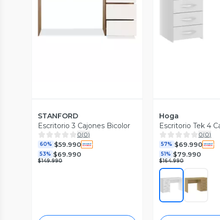
Vista Previa
Vista P
STANFORD
Hoga
Escritorio 3 Cajones Bicolor
Escritorio Tek 4 C
0
(
0
)
0
(
0
)
$59.990
$69.990
60%
57%
$69.990
$79.990
53%
51%
$149.990
$164.990