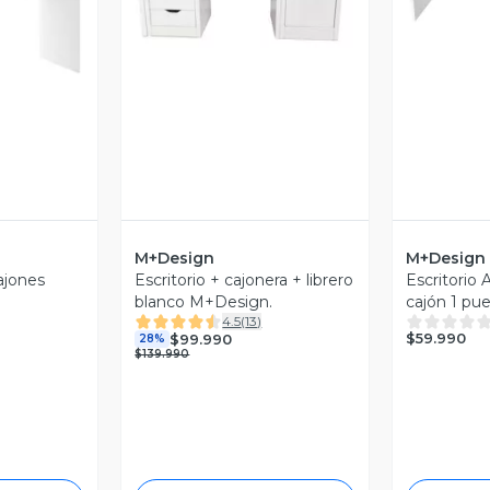
revia
M+Design
M+Design
ajones
Escritorio + cajonera + librero
Escritorio 
blanco M+Design.
cajón 1 pue
4.5
(
13
)
$59.990
$99.990
28%
$139.990