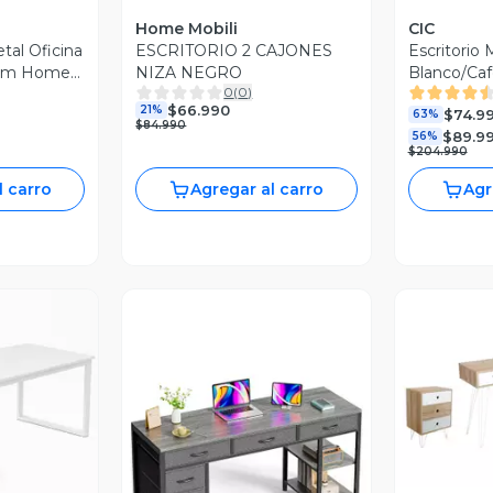
Home Mobili
CIC
tal Oficina
ESCRITORIO 2 CAJONES
Escritorio 
4cm Homer
NIZA NEGRO
Blanco/Caf
0
(
0
)
$66.990
21%
$74.9
63%
$84.990
$89.9
56%
$204.990
l carro
Agregar al carro
Agr
V
revia
Vista Previa