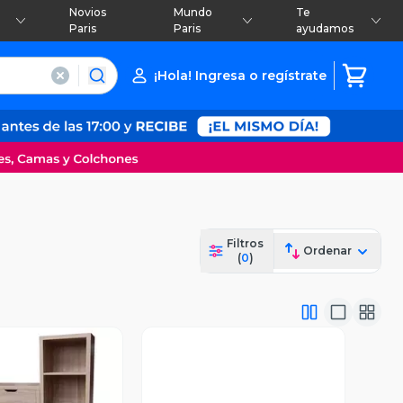
Novios
Mundo
Te
Paris
Paris
ayudamos
¡Hola! Ingresa o regístrate
Filtros
Ordenar
(
0
)