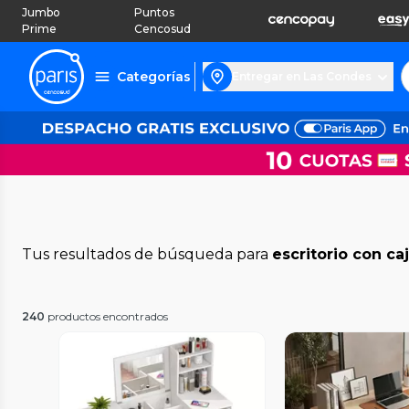
Jumbo
Puntos
Prime
Cencosud
Categorías
Entregar en Las Condes
Tus resultados de búsqueda para
escritorio con ca
240
productos encontrados