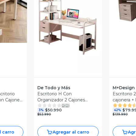
V
revia
Vista Previa
De Todo y Más
M+Design
ritorio
Escritorio H Con
Escritorio 
on Cajones
Organizador 2 Cajones
cajonera + 
0
(
0
)
edondo
100cm Chic Home
M+Design
$50.990
$79.9
3%
42%
$52.990
$139.990
l carro
Agregar al carro
Agr