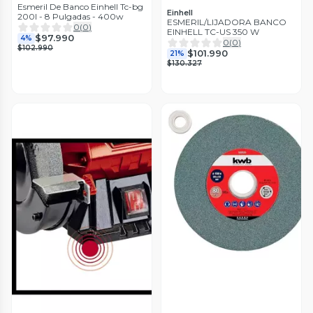
Esmeril De Banco Einhell Tc-bg
Einhell
200l - 8 Pulgadas - 400w
ESMERIL/LIJADORA BANCO
0
(
0
)
EINHELL TC-US 350 W
$97.990
4%
0
(
0
)
$102.990
$101.990
21%
$130.327