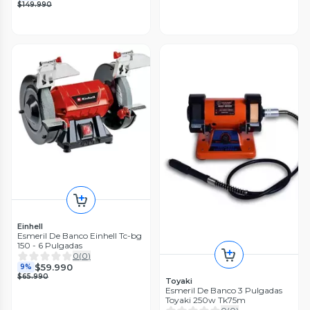
$149.990
Einhell
Esmeril De Banco Einhell Tc-bg
150 - 6 Pulgadas
0
(
0
)
$59.990
9%
$65.990
Toyaki
Esmeril De Banco 3 Pulgadas
Toyaki 250w Tk75m