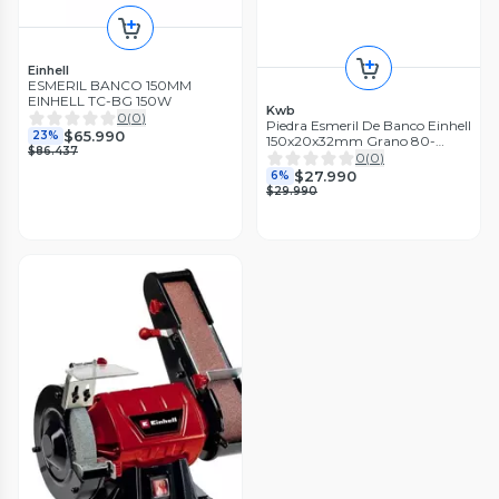
Einhell
ESMERIL BANCO 150MM
EINHELL TC-BG 150W
Kwb
0
(
0
)
Piedra Esmeril De Banco Einhell
$65.990
23%
150x20x32mm Grano 80-
$86.437
509520
0
(
0
)
$27.990
6%
$29.990