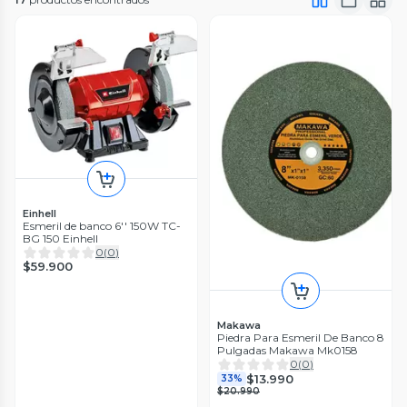
Einhell
Esmeril de banco 6'' 150W TC-
BG 150 Einhell
0
(
0
)
$59.900
Makawa
Piedra Para Esmeril De Banco 8
Pulgadas Makawa Mk0158
0
(
0
)
$13.990
33%
$20.990