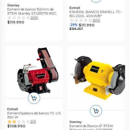
Stanley
Einhell
Esmeril de banco 152mm de
ESMERIL BANCO EINHELL TC-
373W Stanley STGB3715-B2C
BG 200L 400W/8"
0
(
0
)
0
(
0
)
$119.990
$111.990
29%
$158.257
Einhell
Esmeril/lijadora de banco TC-US
350 W
2
(
1
)
Stanley
$108.990
Esmeril de Banco 6" 373W
152mm Stanley STGB3715