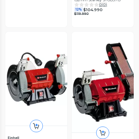
0
(
0
)
$104.990
12%
$119.990
Einhell