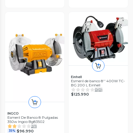
Einhell
Esmeril de banco 8'' 400W TC-
BG 200 L Einhell
0
(
0
)
$125.990
INGCO
Esmeril De Banco 8 Pulgadas
350w Ingco Bg83502
2
(
1
)
$96.990
35%