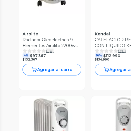
Airolite
Kendal
Radiador Oleoelectrico 9
CALEFACTOR R
Elementos Airolite 2200w
CON LIQUIDO K
0
(
0
)
0
(
0
)
Rb2209tp
KO1500 OLEO
$97.367
$112.990
4%
16%
$102.367
$134.990
Agregar al carro
Agregar a