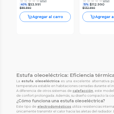
0
(
0
)
0
(
0
)
M2
KO1500 OLEO
$53.991
$112.990
40%
15%
$89.990
$132.990
Agregar al carro
Agregar a
Estufa oleoeléctrica: Eficiencia térmic
La
estufa oleoeléctrica
es una excelente alternativa pa
temperatura estable en habitaciones cerradas durante el in
A diferencia de otros sistemas de
calefacción
, este model
de confort prolongada. Además, su diseño compacto la conv
¿Cómo funciona una estufa oleoeléctrica?
Este tipo de
electrodomésticos
utiliza resistencias inter
únicamente transmitir el calor hacia las aletas del radiado