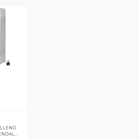
revia
ELLENO
ENDAL