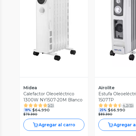
Vista Previa
Vista P
Midea
Airolite
Calefactor Oleoeléctrico
Estufa Oleoeléctr
1300W NY1507-20M Blanco
1507TP
5
(
3
)
4.3
(
15
)
$64.990
$66.990
18%
25%
$79.990
$89.990
Agregar al carro
Agregar a