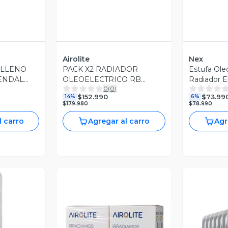
Airolite
Nex
ELLENO
PACK X2 RADIADOR
Estufa Ole
ENDAL
OLEOELECTRICO RB
Radiador E
0
(
0
)
2209TP
Re001oi20
$152.990
$73.99
14%
6%
$179.980
$78.990
l carro
Agregar al carro
Agr