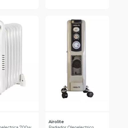
ista Previa
Vista Previa
Airolite
oelectrica 700w
Radiador Oleoelectrico