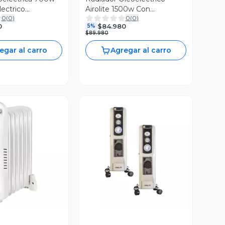
lectrico
Airolite 1500w Con
0
(
0
)
0
(
0
)
Turboventilador
0
$84.980
5%
$89.980
egar al carro
Agregar al carro
ista Previa
Vista Previa