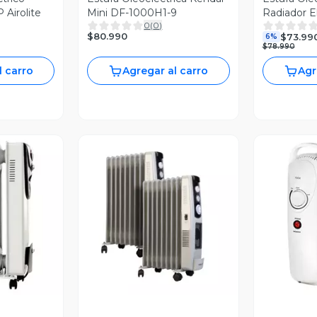
Airolite
Mini DF-1000H1-9
Radiador E
0
(
0
)
Re001oi20
$80.990
$73.99
6%
$78.990
l carro
Agregar al carro
Agr
revia
Vista Previa
V