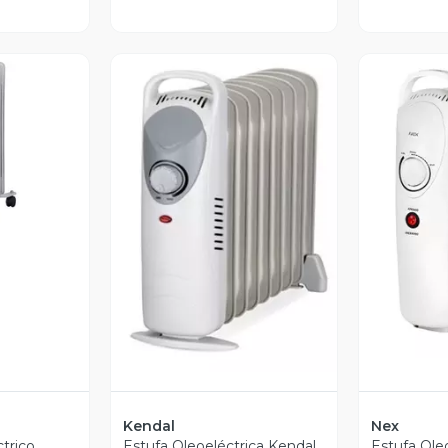
revia
V
Vista Previa
Kendal
Nex
trico
Estufa Oleoeléctrica Kendal
Estufa Ole