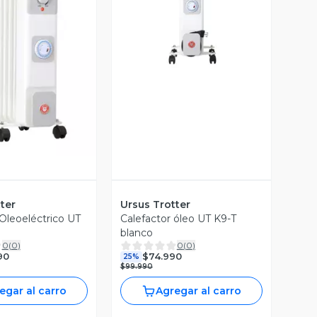
Vista Previa
ista Previa
ter
Ursus Trotter
 Oleoeléctrico UT
Calefactor óleo UT K9-T
blanco
0
(
0
)
0
(
0
)
90
$74.990
25%
$99.990
egar al carro
Agregar al carro