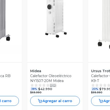
revia
Vista Previa
V
Midea
Ursus Trot
ica RB
Calefactor Oleoeléctrico
Calefactor
NY1507-20M Midea
K9-T
0
(
0
)
$42.990
$79.9
38%
20%
$69.990
$99.990
l carro
Agregar al carro
Agr