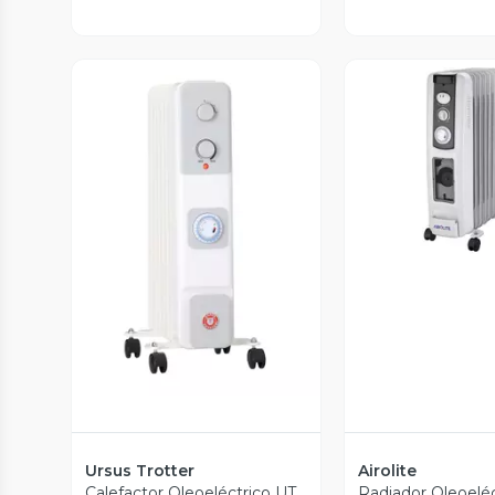
Vista P
Vista Previa
Ursus Trotter
Airolite
Calefactor Oleoeléctrico UT
Radiador Oleoeléc