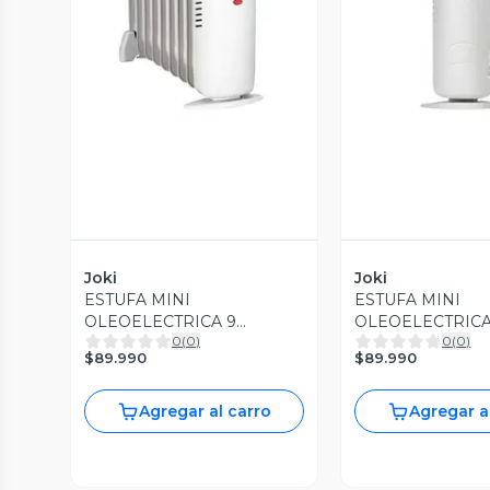
Vista Previa
Vista P
Joki
Joki
ESTUFA MINI
ESTUFA MINI
OLEOELECTRICA 9
OLEOELECTRICA
0
(
0
)
0
(
0
)
ELEMENTOS 1000W DF-
ELEMENTOS 100
$89.990
$89.990
1000H1-9 KENDAL
1000H1-9 KEND
Agregar al carro
Agregar a