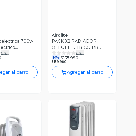
Airolite
oelectrica 700w
PACK X2 RADIADOR
lectrico
OLEOELÉCTRICO RB
0
(
0
)
0
(
0
)
1507TP
0
$135.990
14%
$159.980
egar al carro
Agregar al carro