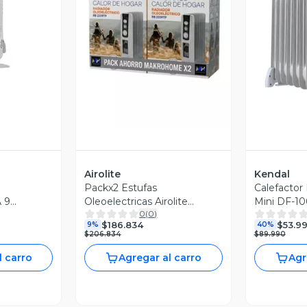
revia
Vista Previa
V
Airolite
Kendal
Packx2 Estufas
Calefactor
 9
Oleoelectricas Airolite
Mini DF-10
0
(
0
)
0W DF-
Rb2209tp Aceite 2200w
M2
$186.834
$53.99
9%
40%
AL
$206.834
$89.990
l carro
Agregar al carro
Agr