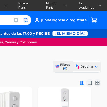
Novios
Mundo
Te
Paris
Paris
ayudamos
¡Hola! Ingresa o regístrate
Filtros
Ordenar
(
0
)