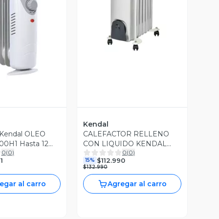
Vista Previa
ista Previa
Kendal
 Kendal OLEO
CALEFACTOR RELLENO
00H1 Hasta 12
CON LIQUIDO KENDAL
0
(
0
)
0
(
0
)
KO1500 OLEO
1
$112.990
15%
$132.990
egar al carro
Agregar al carro