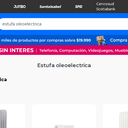
Cencosud
Scotiabank
Estufa oleoelectrica
ica