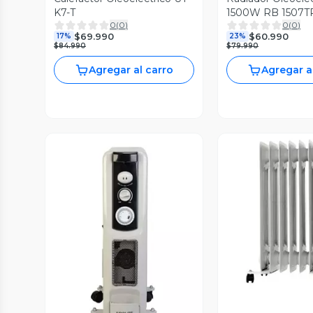
K7-T
1500W RB 1507TP 
0
(
0
)
0
(
0
)
$69.990
$60.990
17%
23%
$84.990
$79.990
Agregar al carro
Agregar a
Vista P
Vista Previa