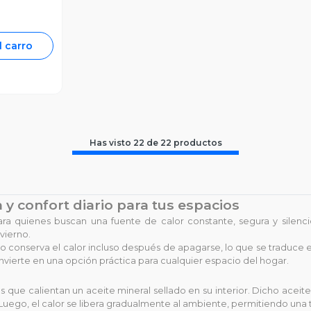
l carro
Has visto
22
de
22
productos
a y confort diario para tus espacios
ra quienes buscan una fuente de calor constante, segura y silenci
vierno.
o conserva el calor incluso después de apagarse, lo que se traduc
ierte en una opción práctica para cualquier espacio del hogar.
nas que calientan un aceite mineral sellado en su interior. Dicho ace
r. Luego, el calor se libera gradualmente al ambiente, permitiendo un