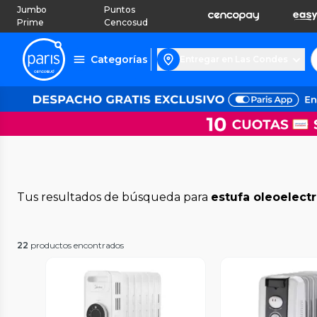
Jumbo
Puntos
Prime
Cencosud
Categorías
Entregar en Las Condes
Tus resultados de búsqueda para
estufa oleoelectr
22
productos encontrados