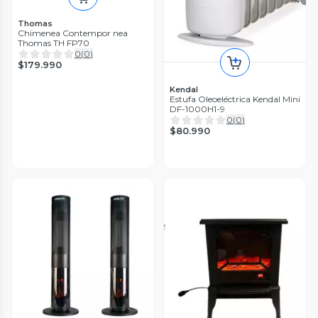
Thomas
Chimenea Contempor nea
Thomas TH FP70
0
(
0
)
$179.990
Kendal
Estufa Oleoeléctrica Kendal Mini
DF-1000H1-9
0
(
0
)
$80.990