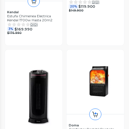
0
(
0
)
$119.900
20%
$149.900
Kendal
Estufa Chimenea Electrica
Kendal 1700w Hasta 20m2
0
(
0
)
$169.990
3%
$176.990
Doma