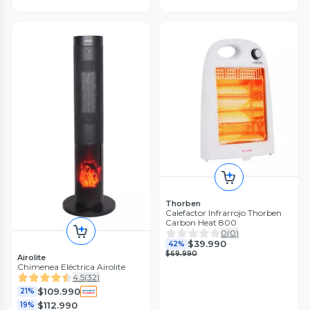
Thorben
Calefactor Infrarrojo Thorben
Carbon Heat 800
0
(
0
)
$39.990
42%
$69.990
Airolite
Chimenea Eléctrica Airolite
4.5
(
32
)
$109.990
21%
$112.990
19%