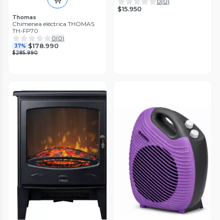
0
(
0
)
$15.950
Thomas
Chimenea eléctrica THOMAS
TH-FP70
0
(
0
)
$178.990
37%
$285.990