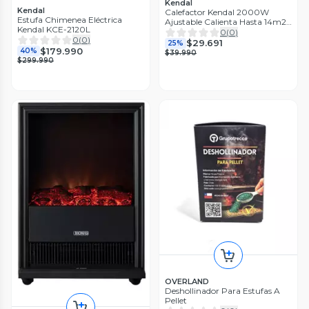
Kendal
Kendal
Calefactor Kendal 2000W
Estufa Chimenea Eléctrica
Ajustable Calienta Hasta 14m2
Kendal KCE-2120L
KFH-18
0
(
0
)
0
(
0
)
$29.691
25%
$179.990
40%
$39.990
$299.990
OVERLAND
Deshollinador Para Estufas A
Pellet