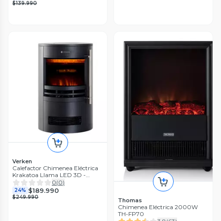
$139.990
Verken
Calefactor Chimenea Eléctrica
Krakatoa Llama LED 3D -
Verken
0
(
0
)
$189.990
24%
$249.990
Thomas
Chimenea Eléctrica 2000W
TH-FP70