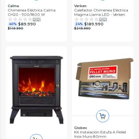
Calma
Verken
Chimenea Eléctrica Calma
Calefactor Chimenea Eléctrica
CH20 - 900/1800 W
Magma Llama LED - Verken
0
(
0
)
0
(
0
)
$89.990
$189.990
40%
24%
$149.990
$249.990
Globex
Kit Instalación Estufa A Pellet
Inox Muro 80mm