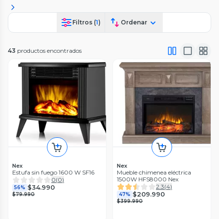
Filtros (
1
)
Ordenar
43
productos encontrados
Nex
Nex
Estufa sin fuego 1600 W SF16
Mueble chimenea eléctrica
1500W HFS8000 Nex
0
(
0
)
2.3
(
4
)
$34.990
56%
$209.990
$79.990
47%
$399.990