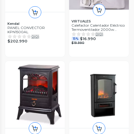
VIRTUALES
Kendal
Calefactor Calentador Eléctrico
PANEL CONVECTOR
Termoventilador 2000w
KPN1500AL
Blanco
0
(
0
)
0
(
0
)
$16.990
15%
$202.990
$19.990