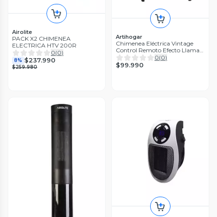
Airolite
Artihogar
PACK X2 CHIMENEA
Chimenea Eléctrica Vintage
ELECTRICA HTV 200R
Control Remoto Efecto Llama
0
(
0
)
Real
0
(
0
)
$237.990
8%
$99.990
$259.980