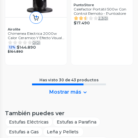
PuntoStore
Calefactor Portátil 500w Con
Control Remoto - Puntostore
2.3
(
3
)
$17.490
Airolite
Chimenea Electrica 2000w
Calor Ceramico Y Efecto Visual
Led
0
(
0
)
$144.890
12%
$164.890
Has visto
30
de
43
productos
Mostrar más
También puedes ver
Estufas Eléctricas
Estufas a Parafina
Estufas a Gas
Leña y Pellets