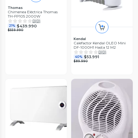
Thomas
Chimenea Eléctrica Thomas
TH-FP105 2000W
0
(
0
)
$439.990
21%
$559.990
Kendal
Calefactor Kendal OLEO Mini
DF-1000H1 Hasta 12 M2
0
(
0
)
$53.991
40%
$89.990