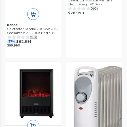
Calefactor Portátil Pantalla
Efecto Fuego 900w -
Puntostore
0
(
0
)
$26.990
Kendal
Calefactor Kendal 2000W PTC
Oscilante KPT-2068 Hasta 18
M2
0
(
0
)
$62.991
37%
$99.990