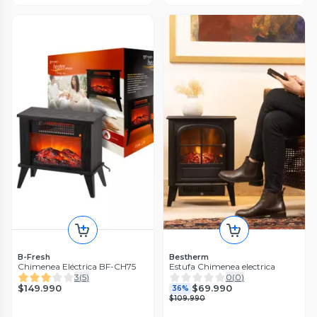
B-Fresh
Bestherm
Chimenea Eléctrica BF-CH75
Estufa Chimenea electrica
3
(
5
)
0
(
0
)
$149.990
$69.990
36%
$109.990