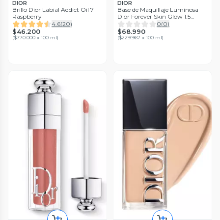
DIOR
DIOR
Brillo Dior Labial Addict Oil 7
Base de Maquillaje Luminosa
Raspberry
Dior Forever Skin Glow 1.5
Neutral
4.6
(
20
)
0
(
0
)
$46.200
$68.990
(
$770.000 x 100 ml
)
(
$229.967 x 100 ml
)