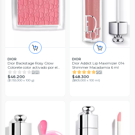
DIOR
DIOR
Dior Backstage Rosy Glow
Dior Addict Lip Maximizer 014
Colorete color activado por el
Shimmer Macadamia 6 ml
pH 077 Candy
0
(
0
)
5
(
5
)
$46.200
$48.300
(
$1.155.000 x 100 g
)
(
$805.000 x 100 ml
)