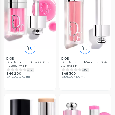
DIOR
DIOR
Dior Addict Lip Glow Oil 007
Dior Addict Lip Maximizer 054
Raspberry 6 ml
Aurora 6 ml
0
(
0
)
0
(
0
)
$46.200
$48.300
(
$770.000 x 100 ml
)
(
$805.000 x 100 ml
)