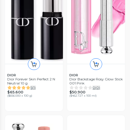
DIOR
DIOR
Dior Forever Skin Perfect 2 N
Dior Backstage Rosy Glow Stick
Neutral 10 g
001 Pink
5
(
1
)
0
(
0
)
$65.600
$50.900
(
$656.000 x 100 g
)
(
$462.727 x 100 ml
)