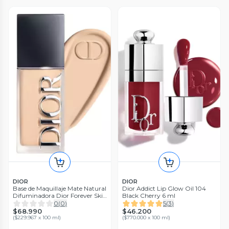
DIOR
DIOR
Base de Maquillaje Mate Natural
Dior Addict Lip Glow Oil 104
Difuminadora Dior Forever Skin
Black Cherry 6 ml
Wear 1.5 Neutral
0
(
0
)
5
(
3
)
$68.990
$46.200
(
$229.967 x 100 ml
)
(
$770.000 x 100 ml
)