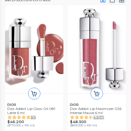
DIOR
DIOR
Dior Addict Lip Glow Oil 081
Dior Addict Lip Maximizer 026
Latte 6 ml
Intense Mauve 6 ml
5
(
1
)
4.9
(
17
)
$46.200
$48.300
(
$770.000 x 100 ml
)
(
$805.000 x 100 ml
)