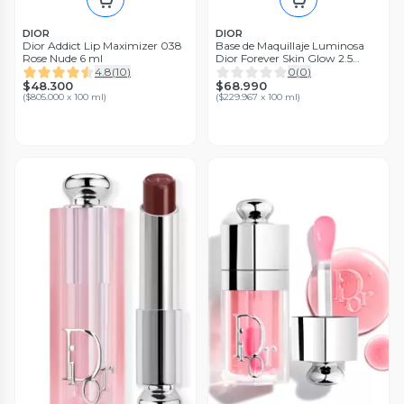
DIOR
DIOR
Dior Addict Lip Maximizer 038
Base de Maquillaje Luminosa
Rose Nude 6 ml
Dior Forever Skin Glow 2.5
Neutral
4.8
(
10
)
0
(
0
)
$48.300
$68.990
(
$805.000 x 100 ml
)
(
$229.967 x 100 ml
)