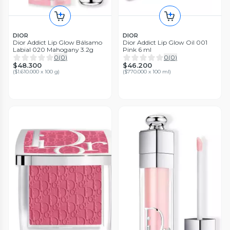
DIOR
DIOR
Dior Addict Lip Glow Bálsamo
Dior Addict Lip Glow Oil 001
Labial 020 Mahogany 3.2g
Pink 6 ml
0
(
0
)
0
(
0
)
$48.300
$46.200
(
$1.610.000 x 100 g
)
(
$770.000 x 100 ml
)