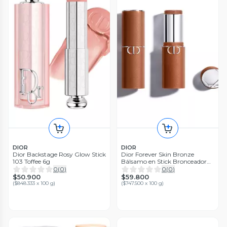
DIOR
DIOR
Dior Backstage Rosy Glow Stick
Dior Forever Skin Bronze
103 Toffee 6g
Bálsamo en Stick Bronceador
Ultrafundente 03 Light
0
(
0
)
0
(
0
)
Medium
$50.900
$59.800
(
$848.333 x 100 g
)
(
$747.500 x 100 g
)