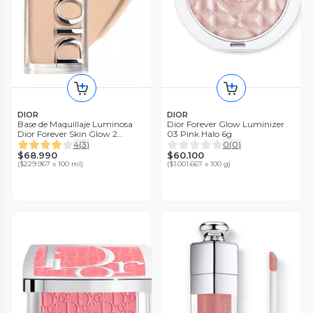
DIOR
DIOR
Base de Maquillaje Luminosa
Dior Forever Glow Luminizer
Dior Forever Skin Glow 2
03 Pink Halo 6g
Neutral
4
(
3
)
0
(
0
)
$68.990
$60.100
(
$229.967 x 100 ml
)
(
$1.001.667 x 100 g
)