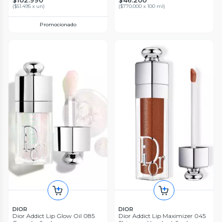
$102.990
$46.200
(
$51.495 x un
)
(
$770.000 x 100 ml
)
Promocionado
DIOR
DIOR
Dior Addict Lip Glow Oil 085
Dior Addict Lip Maximizer 045