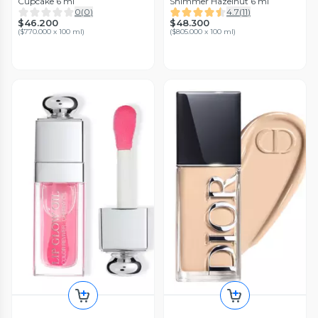
Cupcake 6 ml
Shimmer Hazelnut 6 ml
0
(
0
)
4.7
(
11
)
$46.200
$48.300
(
$770.000 x 100 ml
)
(
$805.000 x 100 ml
)