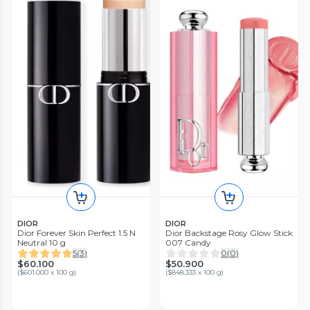
DIOR
DIOR
Dior Forever Skin Perfect 1.5 N
Dior Backstage Rosy Glow Stick
Neutral 10 g
007 Candy
5
(
3
)
0
(
0
)
$60.100
$50.900
(
$601.000 x 100 g
)
(
$848.333 x 100 g
)