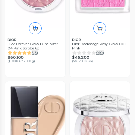
DIOR
DIOR
Dior Forever Glow Luminizer
Dior Backstage Rosy Glow 001
04 Pink Strobe 6g
Pink
5
(
3
)
0
(
0
)
$60.100
$46.200
(
$1.001.667 x 100 g
)
(
$46.200 x un
)