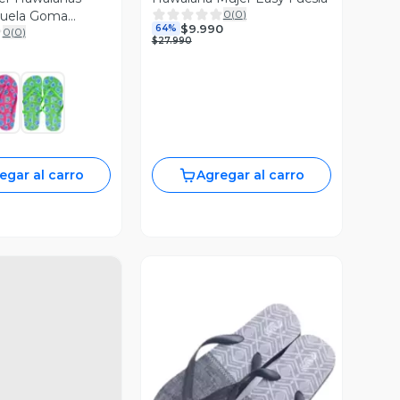
0
(
0
)
Suela Goma
$9.990
64%
0
(
0
)
$27.990
egar al carro
Agregar al carro