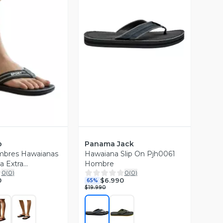
Vista Previa
ista Previa
p
Panama Jack
mbres Hawaianas
Hawaiana Slip On Pjh0061
a Extra
Hombre
0
(
0
)
0
(
0
)
e Ducha 144
0
$6.990
65%
$19.990