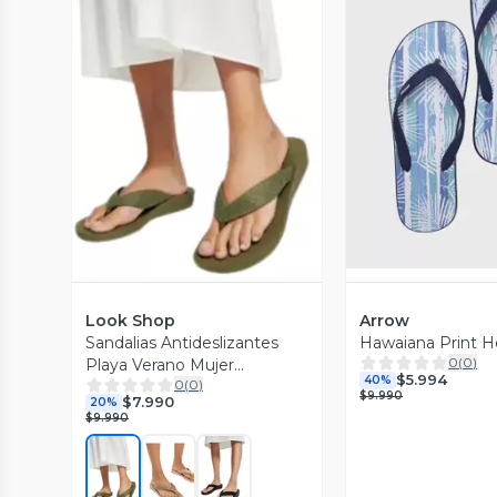
Vista P
Vista Previa
Look Shop
Arrow
Sandalias Antideslizantes
Hawaiana Print H
0
(
0
)
Playa Verano Mujer
$5.994
40%
0
(
0
)
Hawaiana Chalas 1262
$9.990
$7.990
20%
$9.990