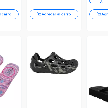
l carro
Agregar al carro
Agr
Vista Previa
V
revia