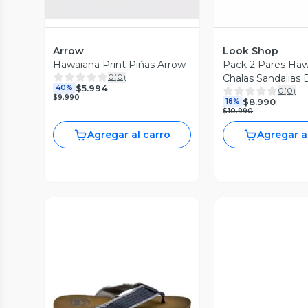
Arrow
Look Shop
Hawaiana Print Piñas Arrow
Pack 2 Pares Haw
0
(
0
)
Chalas Sandalias 
$5.994
40%
0
(
0
)
1467
$9.990
$8.990
18%
$10.990
Agregar al carro
Agregar a