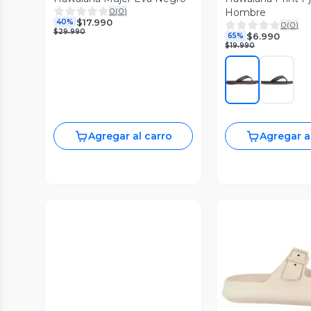
0
(
0
)
Hombre
$17.990
40%
0
(
0
)
$29.990
$6.990
65%
$19.990
Agregar al carro
Agregar a
Vista P