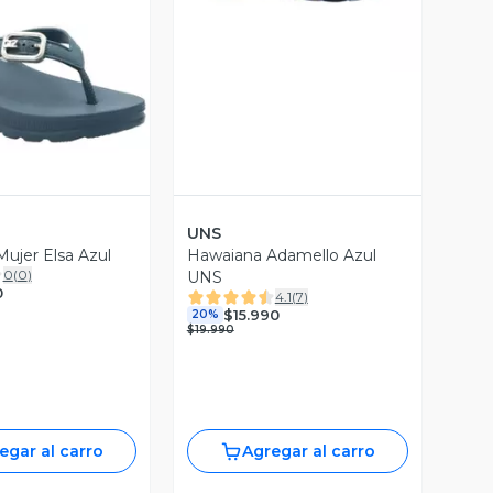
ista Previa
UNS
ujer Elsa Azul
Hawaiana Adamello Azul
0
(
0
)
UNS
0
4.1
(
7
)
$15.990
20%
$19.990
egar al carro
Agregar al carro