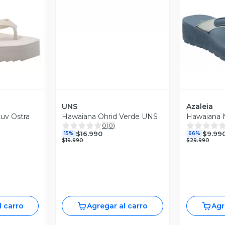
revia
V
UNS
Azaleia
uv Ostra
Hawaiana Ohrid Verde UNS
Hawaiana M
0
(
0
)
$16.990
$9.99
15%
66%
$19.990
$29.990
l carro
Agregar al carro
Agr