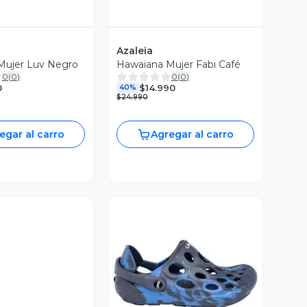
Azaleia
Mujer Luv Negro
Hawaiana Mujer Fabi Café
0
(
0
)
0
(
0
)
0
$14.990
40%
$24.990
egar al carro
Agregar al carro
Vista Previa