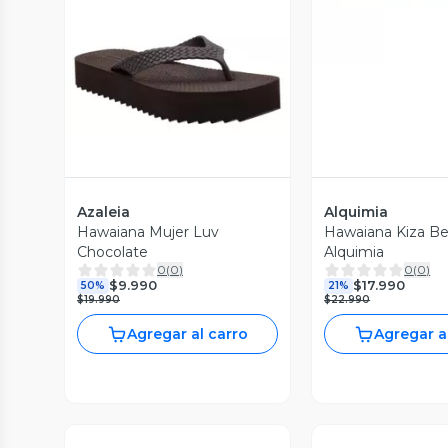
Vista Previa
Azaleia
Alquimia
Hawaiana Mujer Luv
Hawaiana Kiza Be
Chocolate
Alquimia
0
(
0
)
0
(
0
)
$9.990
$17.990
50%
21%
$19.990
$22.990
Agregar al carro
Agregar a