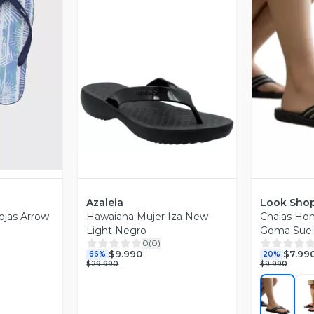
Vista Previa
revia
V
Azaleia
Look Sho
ojas Arrow
Hawaiana Mujer Iza New
Chalas Ho
Light Negro
Goma Suel
0
(
0
)
Confortabl
$9.990
$7.99
66%
20%
$29.990
$9.990