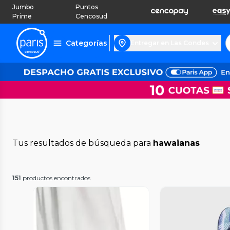
Jumbo
Puntos
Prime
Cencosud
Categorías
Entregar en Las Condes
Tus resultados de búsqueda para
hawaianas
151
productos encontrados