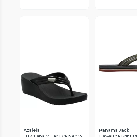
Vista Previa
Vista P
Azaleia
Panama Jack
Hawaiana Mujer Eva Negro
Hawaiana Print 