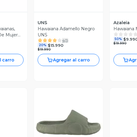
UNS
Azaleia
aianas,
Hawaiana Adamello Negro
Hawaiana 
De Mujer
UNS
$9.99
50%
4
(
1
)
$19.990
$15.990
20%
$19.990
l carro
Agregar al carro
Agr
Vista Previa