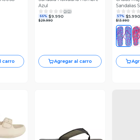
Azul
Sandalias 
0
(
0
)
Colores 115
$9.990
$5.990
66%
57%
$29.990
$13.990
l carro
Agregar al carro
Agr
revia