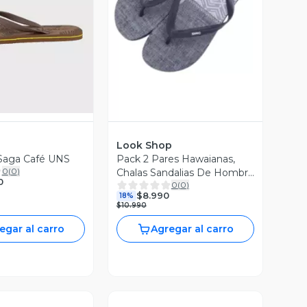
ista Previa
Vista Previa
Look Shop
Saga Café UNS
Pack 2 Pares Hawaianas,
0
(
0
)
Chalas Sandalias De Hombre
0
0
(
0
)
1375
$8.990
18%
$10.990
egar al carro
Agregar al carro