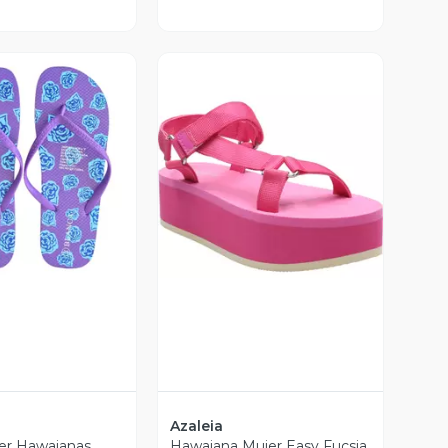
ista Previa
Vista Previa
Azaleia
er Hawaianas
Hawaiana Mujer Easy Fucsia