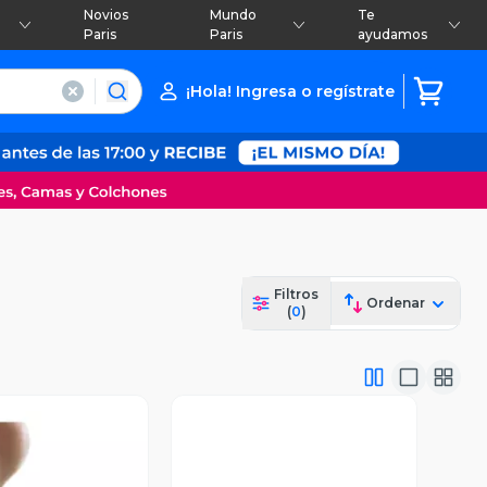
Novios
Mundo
Te
Paris
Paris
ayudamos
¡Hola! Ingresa o regístrate
Filtros
Ordenar
(
0
)