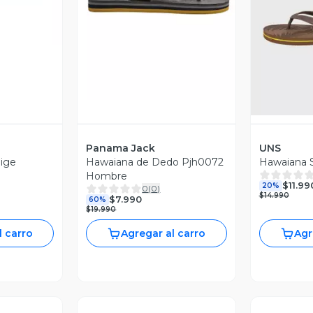
Vista Previa
V
Panama Jack
UNS
ige
Hawaiana de Dedo Pjh0072
Hawaiana 
Hombre
$11.99
20%
0
(
0
)
$14.990
$7.990
60%
$19.990
l carro
Agregar al carro
Agr