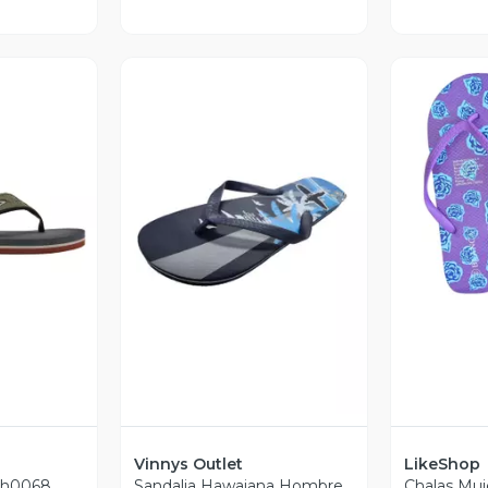
V
revia
Vista Previa
Vinnys Outlet
LikeShop
Pjh0068
Sandalia Hawaiana Hombre
Chalas Muj