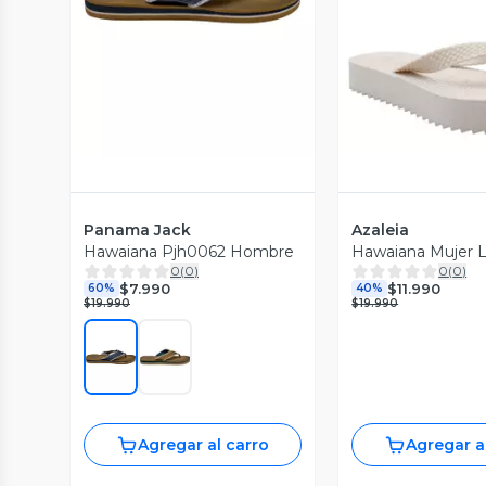
Vista P
Vista Previa
Panama Jack
Azaleia
Hawaiana Pjh0062 Hombre
Hawaiana Mujer L
0
(
0
)
0
(
0
)
$7.990
$11.990
60%
40%
$19.990
$19.990
Agregar al carro
Agregar a