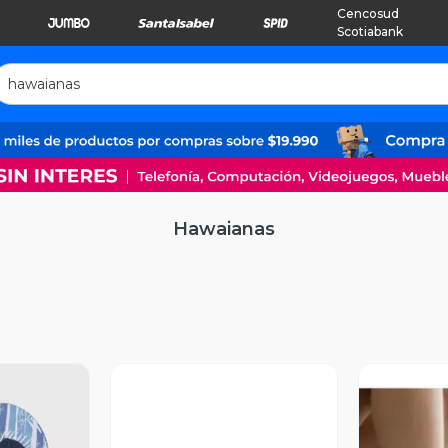
Cencosud
Scotiabank
Hawaianas