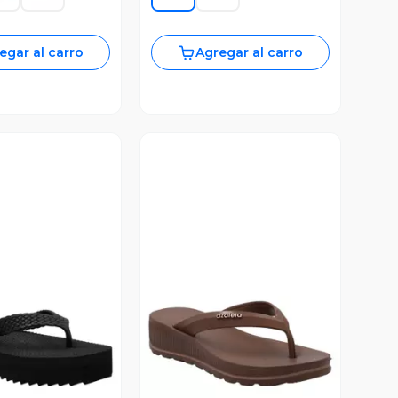
egar al carro
Agregar al carro
ista Previa
Vista Previa