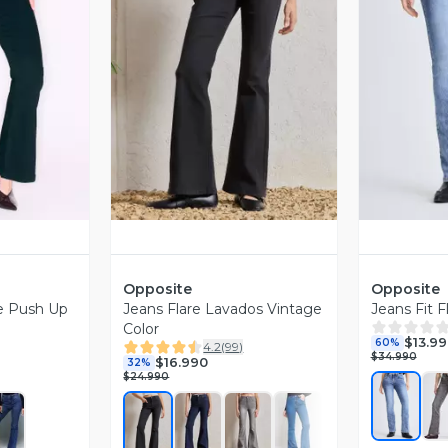
revia
Vista Previa
V
Opposite
Opposite
re Push Up
Jeans Flare Lavados Vintage
Jeans Fit F
Color
$13.9
60%
4.2
(
99
)
$34.990
$16.990
32%
$24.990