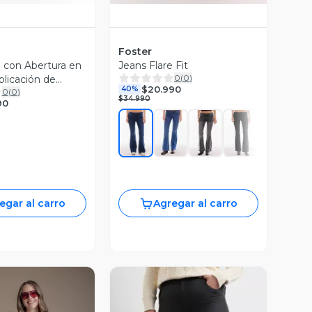
Foster
e con Abertura en
Jeans Flare Fit
0
(
0
)
plicación de
$20.990
40%
0
(
0
)
$34.990
90
egar al carro
Agregar al carro