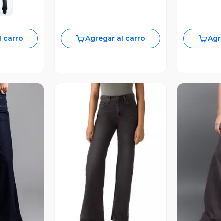
l carro
Agregar al carro
Agr
revia
Vista Previa
V