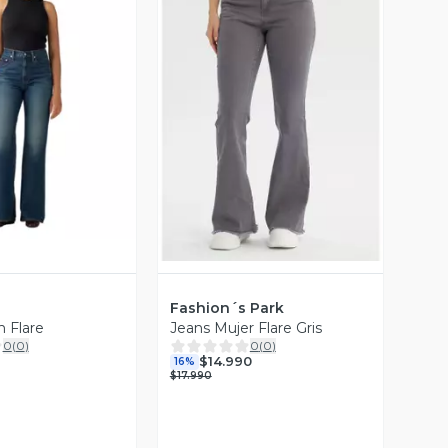
ista Previa
Vista Previa
Fashion´s Park
h Flare
Jeans Mujer Flare Gris
0
(
0
)
0
(
0
)
$14.990
16%
$17.990