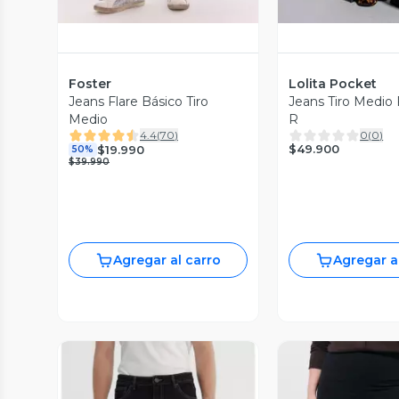
Foster
Lolita Pocket
Jeans Flare Básico Tiro
Jeans Tiro Medio 
Medio
R
4.4
(
70
)
0
(
0
)
$49.900
$19.990
50%
$39.990
Agregar al carro
Agregar a