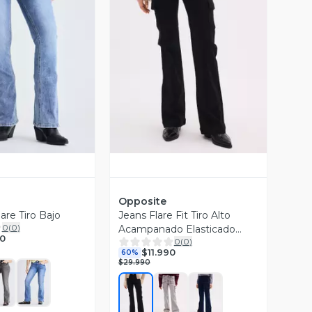
ista Previa
Vista Previa
Opposite
lare Tiro Bajo
Jeans Flare Fit Tiro Alto
0
(
0
)
Acampanado Elasticado
90
0
(
0
)
Cargo
$11.990
60%
$29.990