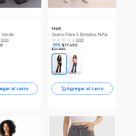
Melt
e Verde
Jeans Flare 5 Bolsillos Niña
0
(
0
)
0
(
0
)
90
$17.490
30%
$24.990
egar al carro
Agregar al carro