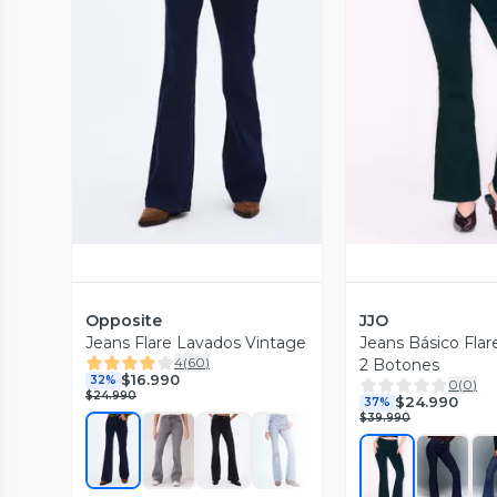
Vista Previa
Vista P
Opposite
JJO
Jeans Flare Lavados Vintage
Jeans Básico Fla
4
(
60
)
2 Botones
$16.990
32%
0
(
0
)
$24.990
$24.990
37%
$39.990