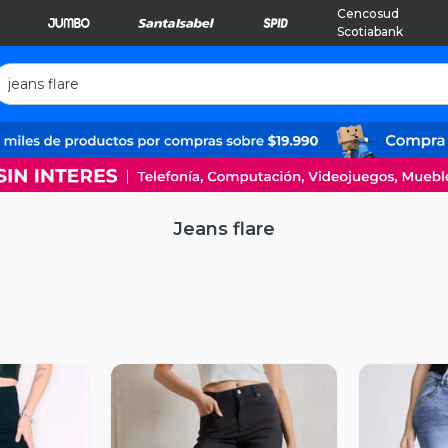
Cencosud
Scotiabank
Jeans flare