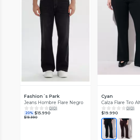
Vista P
Vista Previa
Fashion´s Park
Cyan
Jeans Hombre Flare Negro
Calza Flare Tiro Al
0
(
0
)
0
(
0
)
$19.990
$15.990
20%
$19.990