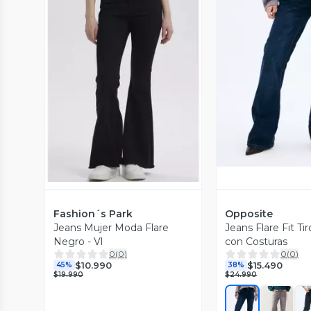
Vista P
Vista Previa
Fashion´s Park
Opposite
Jeans Mujer Moda Flare
Jeans Flare Fit Ti
Negro - Vl
con Costuras
0
(
0
)
0
(
0
)
$10.990
$15.490
45%
38%
$19.990
$24.990