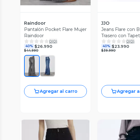
Raindoor
JJO
Pantalón Pocket Flare Mujer
Jeans Flare con Bo
Raindoor
Trasero con Tape
0
(
0
)
0
(
0
)
$26.990
$23.990
40%
40%
$44.990
$39.990
Agregar al carro
Agregar a