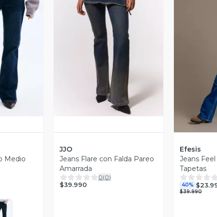
revia
Vista Previa
V
JJO
Efesis
ro Medio
Jeans Flare con Falda Pareo
Jeans Feel 
Amarrada
Tapetas
0
(
0
)
$39.990
$23.9
40%
$39.990