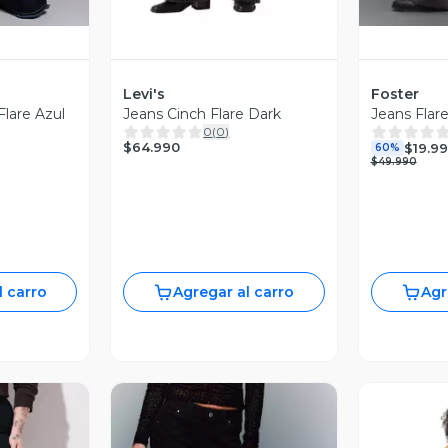
Levi's
Foster
Flare Azul
Jeans Cinch Flare Dark
Jeans Flar
0
(
0
)
$64.990
$19.9
60%
$49.990
l carro
Agregar al carro
Agr