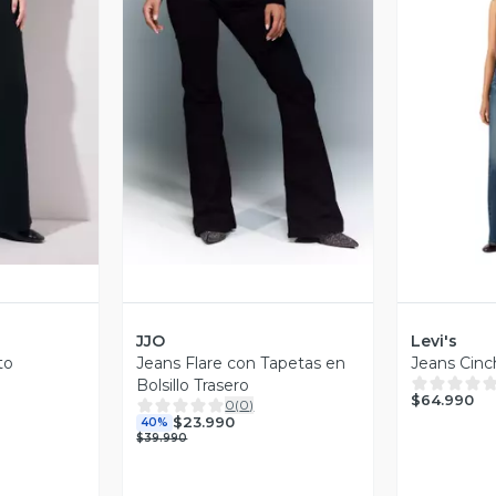
revia
Vista Previa
V
JJO
Levi's
to
Jeans Flare con Tapetas en
Jeans Cinc
Bolsillo Trasero
$64.990
0
(
0
)
$23.990
40%
$39.990