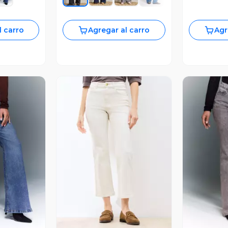
l carro
Agregar al carro
Agr
revia
Vista Previa
V