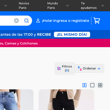
Novios
Mundo
Te
Paris
Paris
ayudamos
¡Hola! Ingresa o regístrate
Filtros
Ordenar
(
0
)