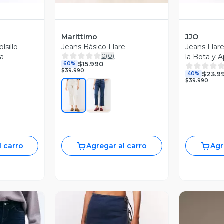
Marittimo
JJO
lsillo
Jeans Básico Flare
Jeans Flar
0
(
0
)
ta
la Bota y A
$15.990
60%
Tachas
$39.990
$23.9
40%
$39.990
l carro
Agregar al carro
Agr