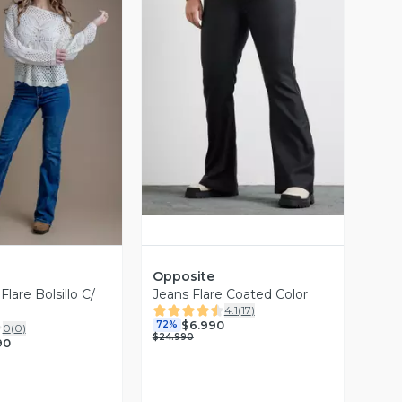
Vista Previa
ista Previa
Opposite
Flare Bolsillo C/
Jeans Flare Coated Color
4.1
(
17
)
$6.990
72%
0
(
0
)
$24.990
90