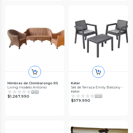
Mimbres de Chimbarongo RS
Keter
Living modelo Antonio
Set de Terraza Emily Balcony -
Keter
0
(
0
)
0
(
0
)
$1.267.990
$579.990