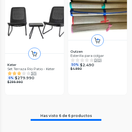
Outzen
Esterilla para colgar
0
(
0
)
$2.490
Keter
50%
Set Terraza Río Patio - Keter
$4.990
3
(
1
)
$279.990
6%
$299.990
Has visto
6
de
6
productos