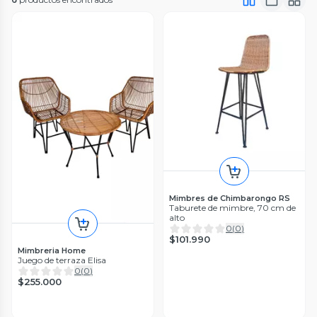
Mimbres de Chimbarongo RS
Taburete de mimbre, 70 cm de
alto
0
(
0
)
$101.990
Mimbreria Home
Juego de terraza Elisa
0
(
0
)
$255.000