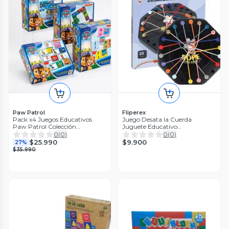
Paw Patrol
Fliperex
Pack x4 Juegos Educativos
Juego Desata la Cuerda
Paw Patrol Colección
Juguete Educativo
Completa
Rompecabezas Niños
0
(
0
)
0
(
0
)
$9.900
$25.990
27%
$35.990