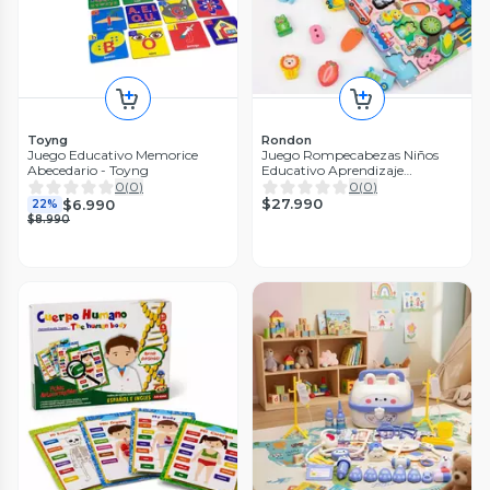
Toyng
Rondon
Juego Educativo Memorice
Juego Rompecabezas Niños
Abecedario - Toyng
Educativo Aprendizaje
Diversion Jer
0
(
0
)
0
(
0
)
$27.990
$6.990
22%
$8.990