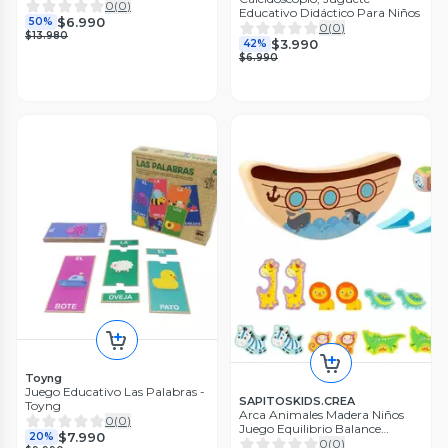
0
(
0
)
Educativo Didáctico Para Niños
$6.990
50%
0
(
0
)
$13.980
$3.990
42%
$6.990
Toyng
Juego Educativo Las Palabras -
SAPITOSKIDS.CREA
Toyng
Arca Animales Madera Niños
0
(
0
)
Juego Equilibrio Balance
$7.990
20%
Montessori Educativo
0
(
0
)