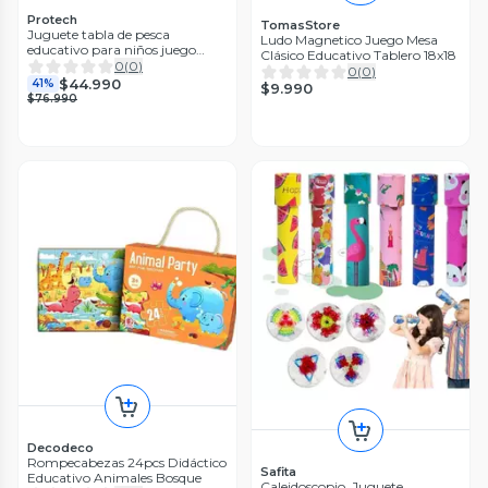
Protech
TomasStore
Juguete tabla de pesca
Ludo Magnetico Juego Mesa
educativo para niños juego
Clásico Educativo Tablero 18x18
didáctico
0
(
0
)
0
(
0
)
$44.990
41%
$9.990
$76.990
Decodeco
Rompecabezas 24pcs Didáctico
Safita
Educativo Animales Bosque
Caleidoscopio, Juguete