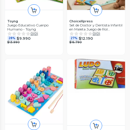
Toyng
ChoiceXpress
Juego Educativo Cuerpo
Set de Doctor y Dentista Infantil
Humano - Toyng
en Maleta Juego de Rol
Educativo
0
(
0
)
0
(
0
)
$9.990
$12.190
28%
27%
$13.990
$16.790