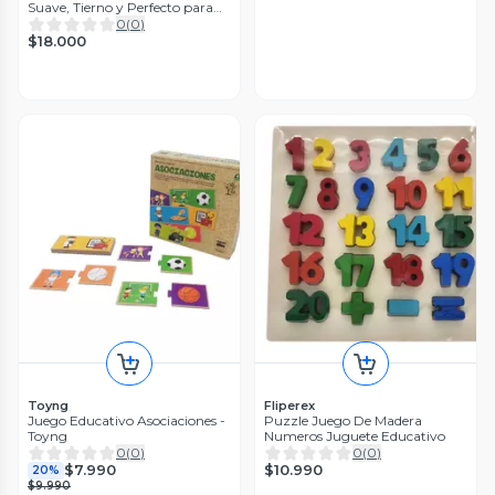
Suave, Tierno y Perfecto para
Regalar
0
(
0
)
$18.000
Toyng
Fliperex
Juego Educativo Asociaciones -
Puzzle Juego De Madera
Toyng
Numeros Juguete Educativo
0
(
0
)
0
(
0
)
$10.990
$7.990
20%
$9.990