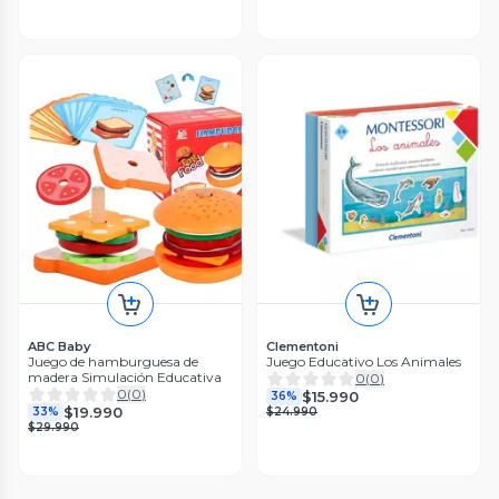
ABC Baby
Clementoni
Juego de hamburguesa de
Juego Educativo Los Animales
madera Simulación Educativa
0
(
0
)
0
(
0
)
$15.990
36%
$19.990
33%
$24.990
$29.990