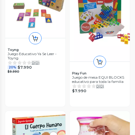
Toyng
Juego Educativo Ya Se Leer -
Toyng
0
(
0
)
$7.990
20%
$9.990
Play Fun
Juego de mesa EQUI BLOCKS
educativo para toda la familia
0
(
0
)
$7.990