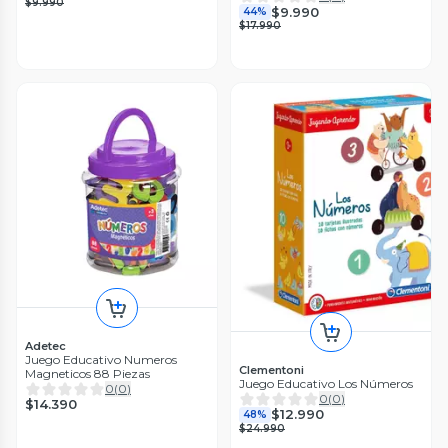
$9.990
$9.990
44%
$17.990
Adetec
Juego Educativo Numeros
Clementoni
Magneticos 88 Piezas
Juego Educativo Los Números
0
(
0
)
0
(
0
)
$14.390
$12.990
48%
$24.990