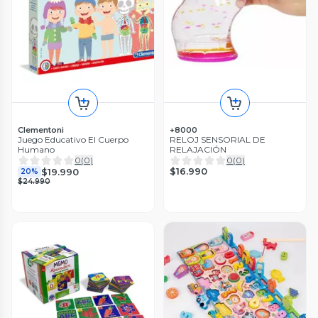
Clementoni
+8000
Juego Educativo El Cuerpo
RELOJ SENSORIAL DE
Humano
RELAJACIÓN
0
(
0
)
0
(
0
)
$16.990
$19.990
20%
$24.990