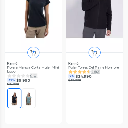
Kannú
Kannú
Polera Manga Corta Mujer Mini
Polar Torres Del Paine Hombre
Logo
4.5
(
2
)
0
(
0
)
$34.990
7%
$9.990
37%
$37.990
$15.990