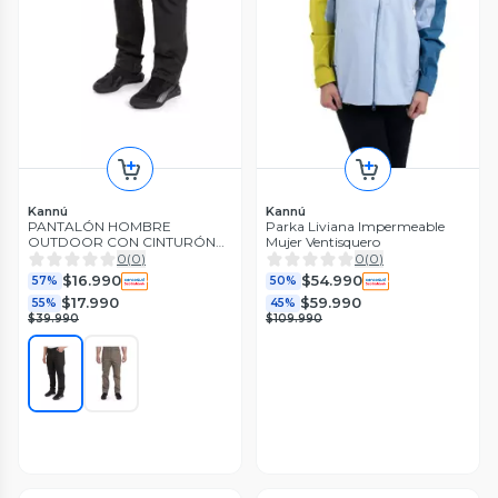
Kannú
Kannú
PANTALÓN HOMBRE
Parka Liviana Impermeable
OUTDOOR CON CINTURÓN
Mujer Ventisquero
CALAFATE
0
(
0
)
0
(
0
)
$16.990
$54.990
57%
50%
$17.990
$59.990
55%
45%
$39.990
$109.990