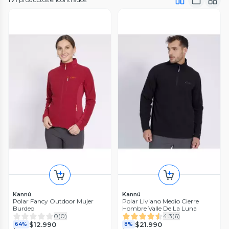
Kannú
Kannú
Polar Fancy Outdoor Mujer
Polar Liviano Medio Cierre
Burdeo
Hombre Valle De La Luna
0
(
0
)
4.3
(
6
)
$12.990
$21.990
64%
8%