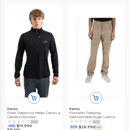
Kannú
Kannú
Polar Deportivo Medio Cierre La
Pantalón Trekking
Leonera Hombre
Desmontable Mujer Llaima
0
(
0
)
0
(
0
)
$19.990
44%
$26.990
50%
$35.990