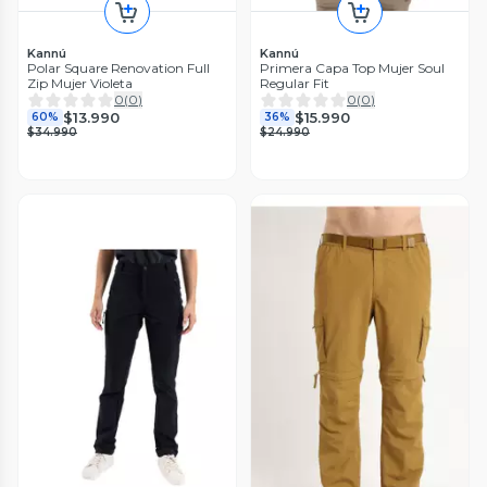
Kannú
Kannú
Polar Square Renovation Full
Primera Capa Top Mujer Soul
Zip Mujer Violeta
Regular Fit
0
(
0
)
0
(
0
)
$13.990
$15.990
60%
36%
$34.990
$24.990