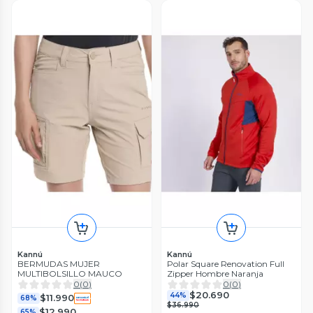
Kannú
Kannú
BERMUDAS MUJER
Polar Square Renovation Full
MULTIBOLSILLO MAUCO
Zipper Hombre Naranja
0
(
0
)
0
(
0
)
$20.690
44%
$11.990
68%
$36.990
$12.990
65%