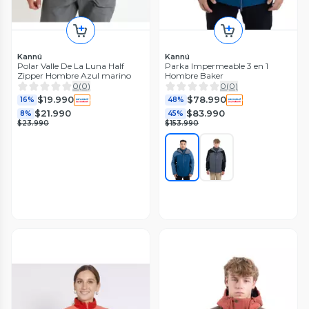
Kannú
Kannú
Polar Valle De La Luna Half
Parka Impermeable 3 en 1
Zipper Hombre Azul marino
Hombre Baker
0
(
0
)
0
(
0
)
$19.990
$78.990
16%
48%
$21.990
$83.990
8%
45%
$23.990
$153.990