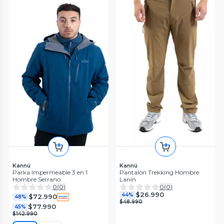
Kannú
Kannú
Parka Impermeable 3 en 1
Pantalón Trekking Hombre
Hombre Serrano
Lanin
0
(
0
)
0
(
0
)
$26.990
44%
$72.990
48%
$48.990
$77.990
45%
$142.990