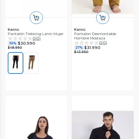
Kannú
Kannú
Pantalón Trekking Lanin Mujer
Pantalon Desmontable
Hombre Mostaza
0
(
0
)
0
(
0
)
$30.990
36%
$31.990
$48.990
27%
$43.990