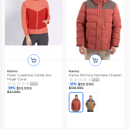
Kannú
Kannú
Polar Cuadritos Cortes Slw
Parka Térmica Hombre Chaiten
Mujer Coral
0
(
0
)
0
(
0
)
$59.990
45%
$10.990
68%
$109.990
$34.990