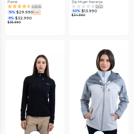
Paine
Zip Mujer Naranja
4.8
(
6
)
0
(
0
)
$13.990
60%
$29.990
16%
$34.990
$32.990
8%
$35.990