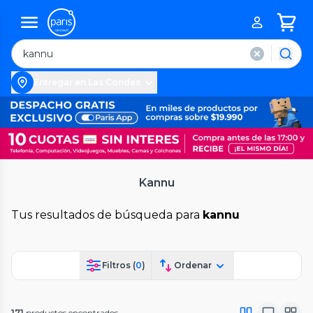
Entregar en Las Condes
Kannu
Tus resultados de búsqueda para
kannu
Filtros (
0
)
Ordenar
171
productos encontrados