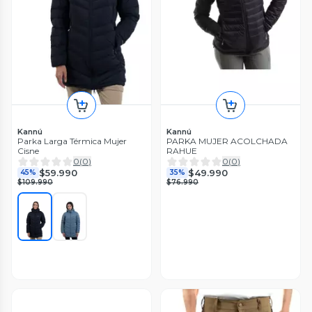
Kannú
Kannú
Parka Larga Térmica Mujer
PARKA MUJER ACOLCHADA
Cisne
RAHUE
0
(
0
)
0
(
0
)
$59.990
$49.990
45%
35%
$109.990
$76.990