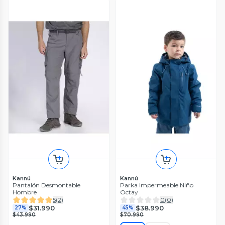
Kannú
Kannú
Pantalón Desmontable
Parka Impermeable Niño
Hombre
Octay
5
(
2
)
0
(
0
)
$31.990
$38.990
27%
45%
$43.990
$70.990