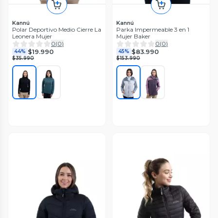
Kannú
Kannú
Polar Deportivo Medio Cierre La
Parka Impermeable 3 en 1
Leonera Mujer
Mujer Baker
0
(
0
)
0
(
0
)
$19.990
$83.990
44%
45%
$35.990
$153.990