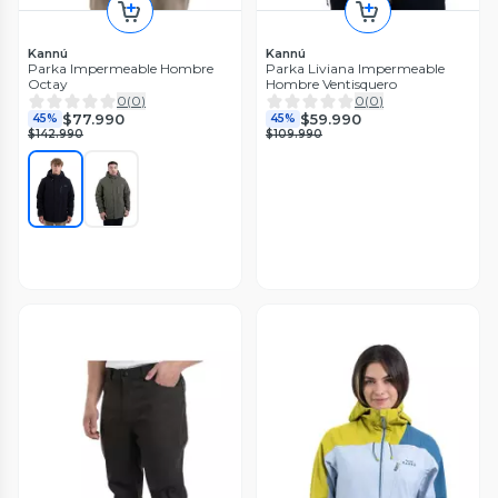
Kannú
Kannú
Parka Impermeable Hombre
Parka Liviana Impermeable
Octay
Hombre Ventisquero
0
(
0
)
0
(
0
)
$77.990
$59.990
45%
45%
$142.990
$109.990