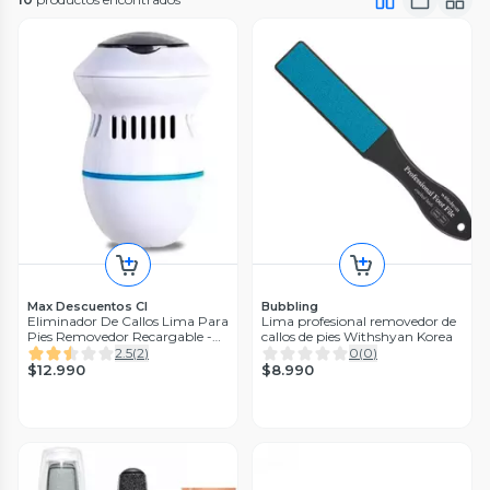
Max Descuentos Cl
Bubbling
Eliminador De Callos Lima Para
Lima profesional removedor de
Pies Removedor Recargable -
callos de pies Withshyan Korea
usb
2.5
(
2
)
0
(
0
)
$12.990
$8.990