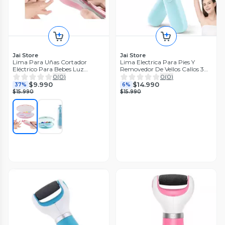
Jai Store
Jai Store
Lima Para Uñas Cortador
Lima Electrica Para Pies Y
Eléctrico Para Bebes Luz
Removedor De Vellos Callos 3
Silencioso
En 1
0
(
0
)
0
(
0
)
$9.990
$14.990
37%
6%
$15.990
$15.990