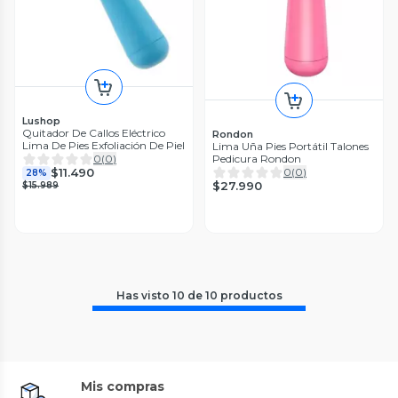
Lushop
Quitador De Callos Eléctrico
Rondon
Lima De Pies Exfoliación De Piel
Lima Uña Pies Portátil Talones
Pedicura Rondon
0
(
0
)
0
(
0
)
$11.490
28%
$27.990
$15.989
Has visto
10
de
10
productos
Mis compras