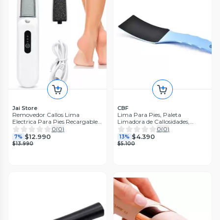
Jai Store
CBF
Removedor Callos Lima
Lima Para Pies, Paleta
Electrica Para Pies Recargable 2
Limadora de Callosidades,
En 1
Removedor Callos
0
(
0
)
0
(
0
)
$12.990
$4.390
7%
13%
$13.990
$5.100