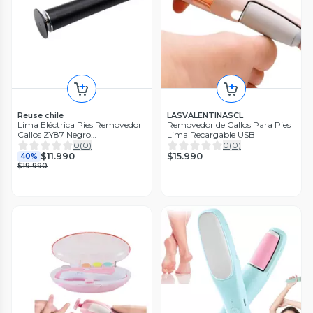
Reuse chile
LASVALENTINASCL
Lima Eléctrica Pies Removedor
Removedor de Callos Para Pies
Callos ZY87 Negro
Lima Recargable USB
Reacondicionada Garantía 12
0
(
0
)
0
(
0
)
Meses Reuse Chile
$15.990
$11.990
40%
$19.990