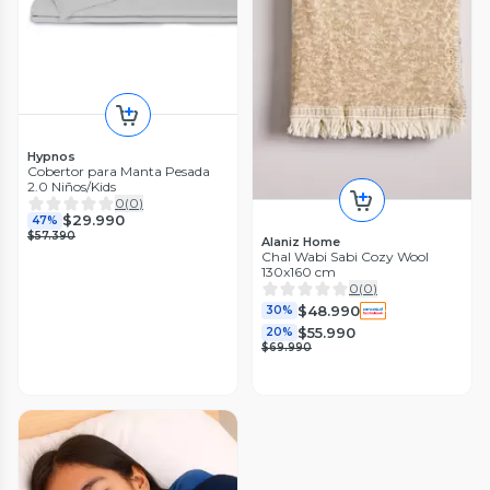
Hypnos
Cobertor para Manta Pesada
2.0 Niños/Kids
0
(
0
)
$29.990
47%
$57.390
Alaniz Home
Chal Wabi Sabi Cozy Wool
130x160 cm
0
(
0
)
$48.990
30%
$55.990
20%
$69.990