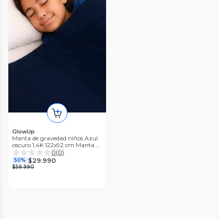
GlowUp
Manta de gravedad niños Azul
oscuro 1,4K 122x92 cm Manta de
Peso GlowUp
0
(
0
)
$29.990
50%
$59.990