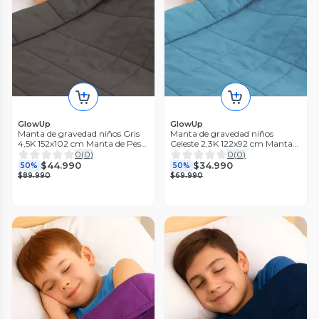
GlowUp
GlowUp
Manta de gravedad niños Gris
Manta de gravedad niños
4,5K 152x102 cm Manta de Peso
Celeste 2,3K 122x92 cm Manta
GlowUp
de Peso GlowUp
0
(
0
)
0
(
0
)
$44.990
$34.990
50%
50%
$89.990
$69.990