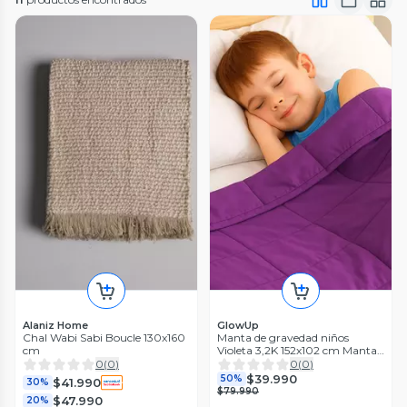
Alaniz Home
GlowUp
Chal Wabi Sabi Boucle 130x160
Manta de gravedad niños
cm
Violeta 3,2K 152x102 cm Manta
de Peso GlowUp
0
(
0
)
0
(
0
)
$39.990
50%
$41.990
30%
$79.990
$47.990
20%