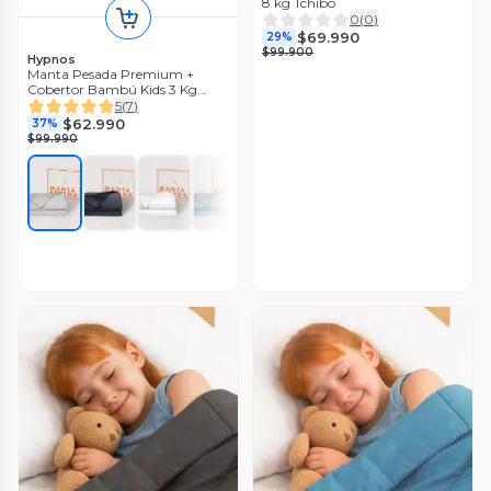
8 kg Tchibo
0
(
0
)
$69.990
29%
$99.900
Hypnos
Manta Pesada Premium +
Cobertor Bambú Kids 3 Kg
Antiestrés
5
(
7
)
$62.990
37%
$99.990