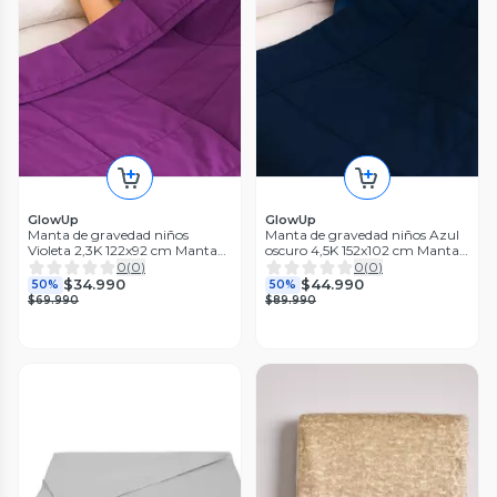
GlowUp
GlowUp
Manta de gravedad niños
Manta de gravedad niños Azul
Violeta 2,3K 122x92 cm Manta
oscuro 4,5K 152x102 cm Manta
de Peso GlowUp
de Peso GlowUp
0
(
0
)
0
(
0
)
$34.990
$44.990
50%
50%
$69.990
$89.990