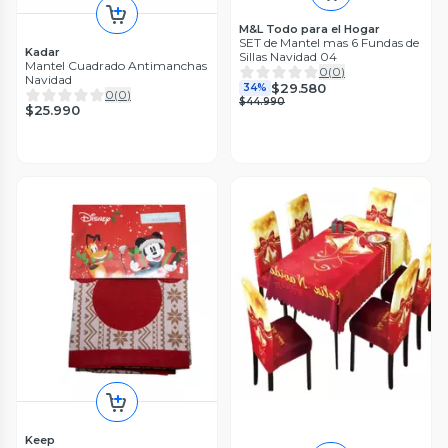
M&L Todo para el Hogar
SET de Mantel mas 6 Fundas de
Kadar
Sillas Navidad 04
Mantel Cuadrado Antimanchas
0
(
0
)
Navidad
$29.580
34%
0
(
0
)
$44.990
$25.990
Keep