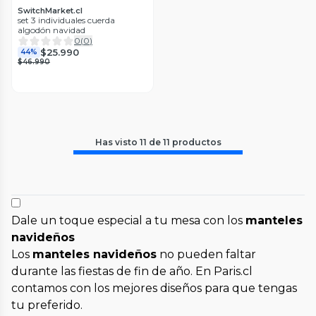
SwitchMarket.cl
set 3 individuales cuerda
algodón navidad
0
(
0
)
$25.990
44%
$46.990
Has visto
11
de
11
productos
Dale un toque especial a tu mesa con los
manteles
navideños
Los
manteles navideños
no pueden faltar
durante las fiestas de fin de año. En Paris.cl
contamos con los mejores diseños para que tengas
tu preferido.