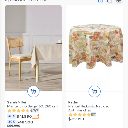
Sarah Miller
Kadar
Mantel Lino Beige 160x260 cm
Mantel Redondo Navidad
Antimanchas
4.7
(
7
)
5
(
1
)
$41.990
40%
$25.990
$48.990
30%
$69.990