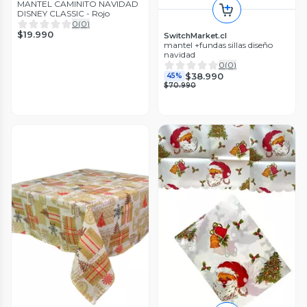
MANTEL CAMINITO NAVIDAD
DISNEY CLASSIC - Rojo
0
(
0
)
$19.990
SwitchMarket.cl
mantel +fundas sillas diseño
navidad
0
(
0
)
$38.990
45%
$70.990