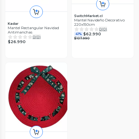
SwitchMarket.cl
Mantel Navideño Decorativo
Kadar
220x150cm
Mantel Rectangular Navidad
0
(
0
)
Antimanchas
$62.990
41%
0
(
0
)
$107.990
$26.990