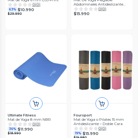
Abdominales Antideslizante
0
(
0
)
183x60x0.5
0
(
0
)
$10.990
63%
$15.990
$29.990
Ultimate Fitness
Foursport
Mat de Yoga 8 mm NBR
Mat de Yoga o Pilates 15 mm
Antideslizante – Doble Cara
0
(
0
)
0
(
0
)
$11.990
36%
$15.990
$18.990
19%
$19.980