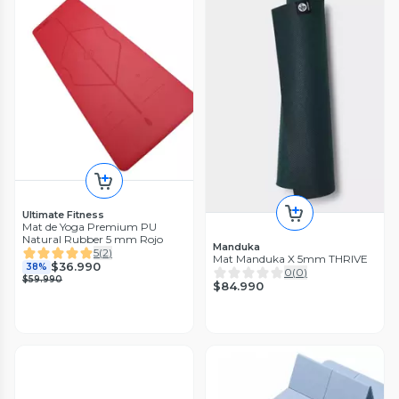
Ultimate Fitness
Mat de Yoga Premium PU
Natural Rubber 5 mm Rojo
Manduka
5
(
2
)
Mat Manduka X 5mm THRIVE
$36.990
38%
0
(
0
)
$59.990
$84.990