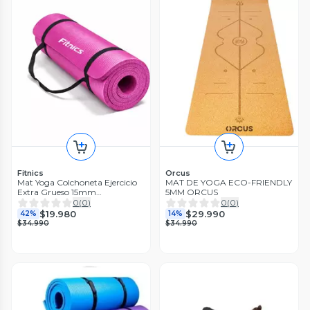
Fitnics
Orcus
Mat Yoga Colchoneta Ejercicio
MAT DE YOGA ECO-FRIENDLY
Extra Grueso 15mm
5MM ORCUS
Bolso+Correa rosa azul
0
(
0
)
0
(
0
)
$19.980
$29.990
42%
14%
$34.990
$34.990