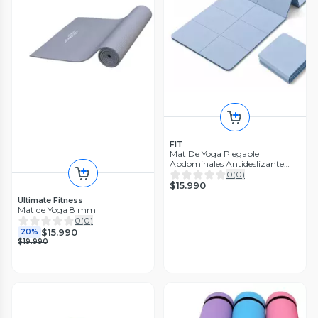
FIT
Mat De Yoga Plegable
Abdominales Antideslizante
183x60x0.5 Azul
0
(
0
)
$15.990
Ultimate Fitness
Mat de Yoga 8 mm
0
(
0
)
$15.990
20%
$19.990