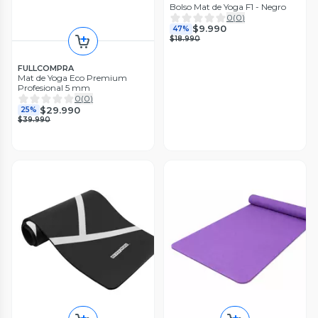
Bolso Mat de Yoga F1 - Negro
0
(
0
)
$9.990
47%
$18.990
FULLCOMPRA
Mat de Yoga Eco Premium
Profesional 5 mm
0
(
0
)
$29.990
25%
$39.990