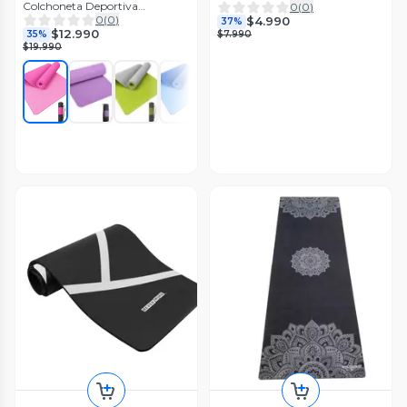
Colchoneta Deportiva
0
(
0
)
Antideslizante
0
(
0
)
$4.990
37%
$12.990
35%
$7.990
$19.990