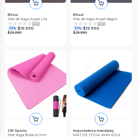
BSoul
BSoul
Mat de Yoga Anjali Lila
Mat de Yoga Anjali Negro
0
(
0
)
0
(
0
)
$19.990
$19.990
33%
33%
$29.990
$29.990
21K Sports
Importadora mandalay
Mat Yoga Bolso 6 mm
MAT DE YOGA 4MM AZUL