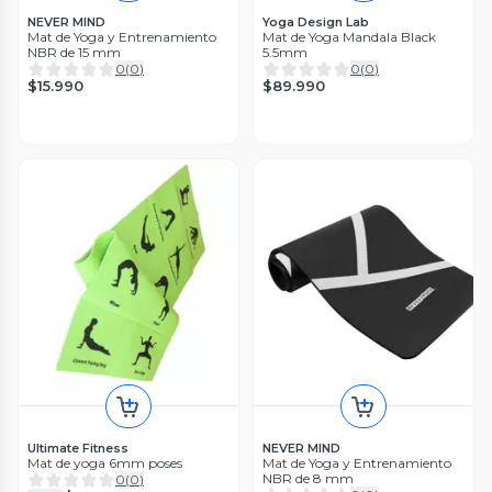
NEVER MIND
Yoga Design Lab
Mat de Yoga y Entrenamiento
Mat de Yoga Mandala Black
NBR de 15 mm
5.5mm
0
(
0
)
0
(
0
)
$15.990
$89.990
Ultimate Fitness
NEVER MIND
Mat de yoga 6mm poses
Mat de Yoga y Entrenamiento
NBR de 8 mm
0
(
0
)