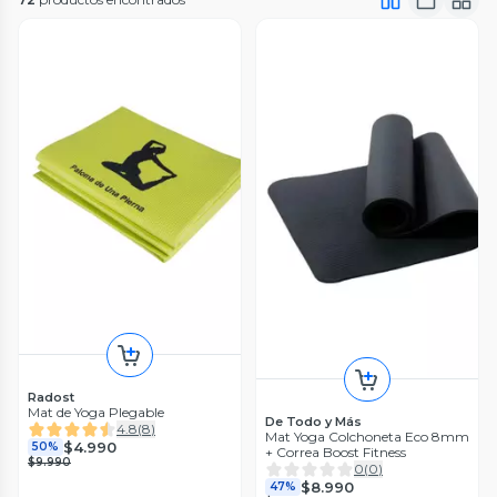
Radost
Mat de Yoga Plegable
De Todo y Más
4.8
(
8
)
Mat Yoga Colchoneta Eco 8mm
$4.990
50%
+ Correa Boost Fitness
$9.990
0
(
0
)
$8.990
47%