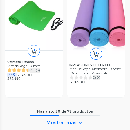
Ultimate Fitness
INVERSIONES EL TURCO
Mat de Yoga 10 mm
Mat De Yoga Alfombra Espesor
4.7
(
3
)
10mm Extra Resistente
$13.990
44%
0
(
0
)
$24.990
$18.990
Has visto
30
de
72
productos
Mostrar más