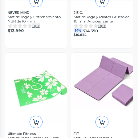
NEVER MIND
J.E.C.
Mat de Yoga y Entrenamiento
Mat de Yoga y Pilates Grueso de
NBR de 10 mm
10 mm Antideslizante
0
(
0
)
0
(
0
)
$13.990
$14.350
14%
$16.879
Ultimate Fitness
FIT
Mat de Yoga 6 mm Eco Print
Mat De Yoga Plegable