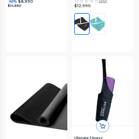
0
(
0
)
$8.990
40%
$12.990
$14.990
Ultimate Fitness