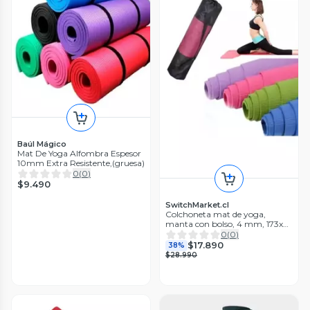
Baúl Mágico
Mat De Yoga Alfombra Espesor
10mm Extra Resistente,(gruesa)
0
(
0
)
$9.490
SwitchMarket.cl
Colchoneta mat de yoga,
manta con bolso, 4 mm, 173x61
cm, verde
0
(
0
)
$17.890
38%
$28.990