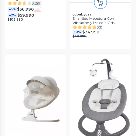
Rosa
3.2
(
9
)
$56.990
45%
Lubabycas
$59.990
42%
Silla Nido Mecedora Con
$103.990
Vibración y Melodía Gris
LuBabycas
5
(
1
)
$34.990
50%
$69.990