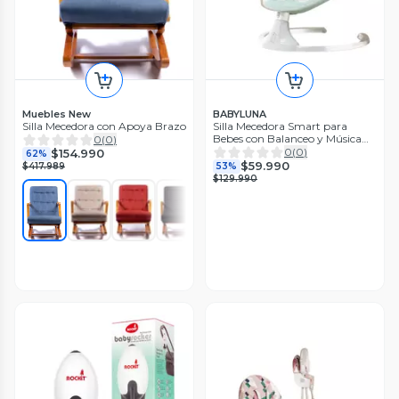
Muebles New
BABYLUNA
Silla Mecedora con Apoya Brazo
Silla Mecedora Smart para
Bebes con Balanceo y Música
0
(
0
)
Celeste
0
(
0
)
$154.990
62%
$59.990
$417.989
53%
$129.990