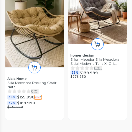
homer design
Sillon Mecedor Silla Mecedora
Sitial Moderna Talla Xl Gris
Oscuro Liso
0
(
0
)
$179.999
35%
$276.930
Alaia Home
Silla Mecedora Rocking Chair
Natal
0
(
0
)
$159.990
36%
$169.990
32%
$249.990