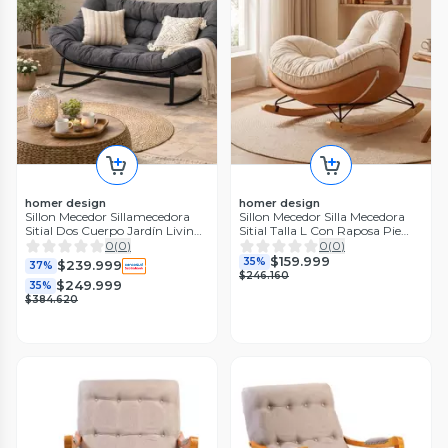
homer design
homer design
Sillon Mecedor Sillamecedora
Sillon Mecedor Silla Mecedora
Sitial Dos Cuerpo Jardín Living
Sitial Talla L Con Raposa Pie
Gris
Blanco Naranjo Liso
0
(
0
)
0
(
0
)
$159.999
35%
$239.999
37%
$246.160
$249.999
35%
$384.620