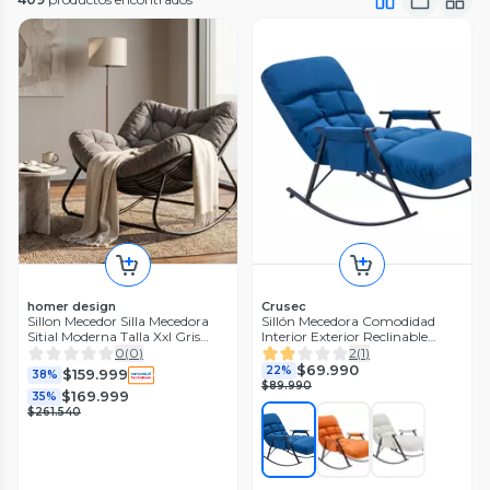
homer design
Crusec
Sillon Mecedor Silla Mecedora
Sillón Mecedora Comodidad
Sitial Moderna Talla Xxl Gris
Interior Exterior Reclinable
Oscuro Liso
Hogar
0
(
0
)
2
(
1
)
$69.990
22%
$159.999
38%
$89.990
$169.999
35%
$261.540