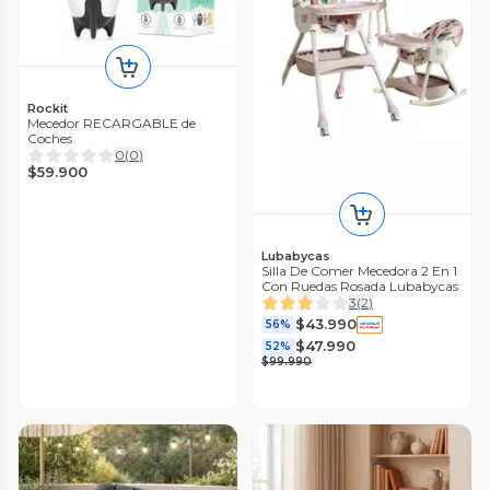
Rockit
Mecedor RECARGABLE de
Coches
0
(
0
)
$59.900
Lubabycas
Silla De Comer Mecedora 2 En 1
Con Ruedas Rosada Lubabycas
3
(
2
)
$43.990
56%
$47.990
52%
$99.990