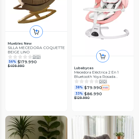
Muebles New
SILLA MECEDORA COQUETTE
BEIGE LINO
0
(
0
)
$179.990
56%
$409.990
Lubabycas
Mecedora Eléctrica 2 En 1
Bluetooth Yoya Rosada
LuBabycas
0
(
0
)
$79.990
38%
$86.990
33%
$129.990