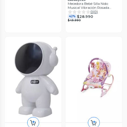
Mecedora Bebé Silla Nido
Musical Vibración Rosada
LuBabycas
0
(
0
)
$28.990
42%
$49.990