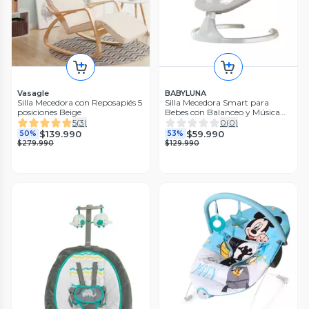
Vasagle
BABYLUNA
Silla Mecedora con Reposapiés 5
Silla Mecedora Smart para
posiciones Beige
Bebes con Balanceo y Música
Gris
5
(
3
)
0
(
0
)
$139.990
$59.990
50%
53%
$279.990
$129.990