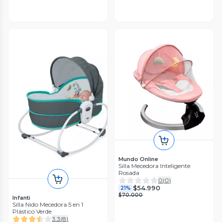
Mundo Online
Silla Mecedora Inteligente
Rosada
0
(
0
)
$54.990
21%
$70.000
Infanti
Silla Nido Mecedora 5 en 1
Plástico Verde
3.3
(
8
)