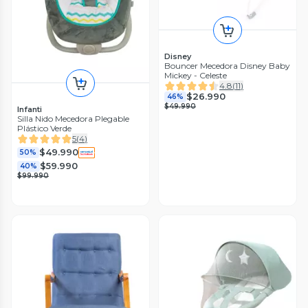
Disney
Bouncer Mecedora Disney Baby
Mickey - Celeste
4.8
(
11
)
$26.990
46%
$49.990
Infanti
Silla Nido Mecedora Plegable
Plástico Verde
5
(
4
)
$49.990
50%
$59.990
40%
$99.990