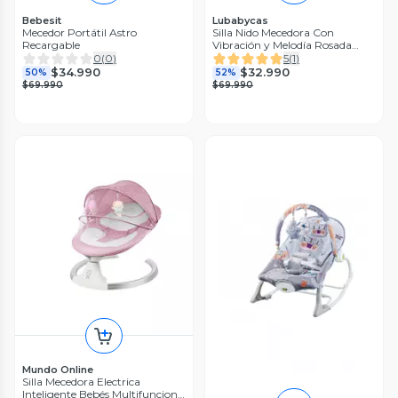
Bebesit
Lubabycas
Mecedor Portátil Astro
Silla Nido Mecedora Con
Recargable
Vibración y Melodía Rosada
LuBabycas
0
(
0
)
5
(
1
)
$34.990
$32.990
50%
52%
$69.990
$69.990
Mundo Online
Silla Mecedora Electrica
Inteligente Bebés Multifuncion