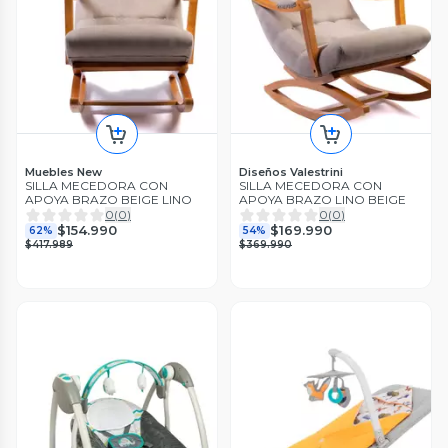
Muebles New
Diseños Valestrini
SILLA MECEDORA CON
SILLA MECEDORA CON
APOYA BRAZO BEIGE LINO
APOYA BRAZO LINO BEIGE
0
(
0
)
0
(
0
)
$154.990
$169.990
62%
54%
$417.989
$369.990