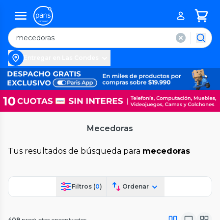
Entregar en Las Condes
Mecedoras
Tus resultados de búsqueda para
mecedoras
Filtros (
0
)
Ordenar
409
productos encontrados