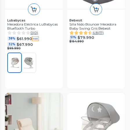
Lubabycas
Bebesit
Mecedora Eléctrica LuBabycas
Silla Nido Bouncer Mecedora
BlueTooth Turbo
Baby Swing Gris Bebesit
0
(
0
)
4.8
(
17
)
$79.990
51%
$61.990
38%
$164.990
$67.990
32%
$99.990