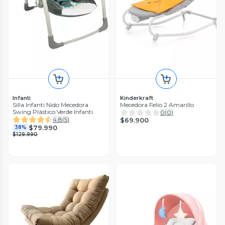
Infanti
Kinderkraft
Silla Infanti Nido Mecedora
Mecedora Felio 2 Amarillo
Swing Plástico Verde Infanti
0
(
0
)
4.8
(
5
)
$69.900
$79.990
38%
$129.990