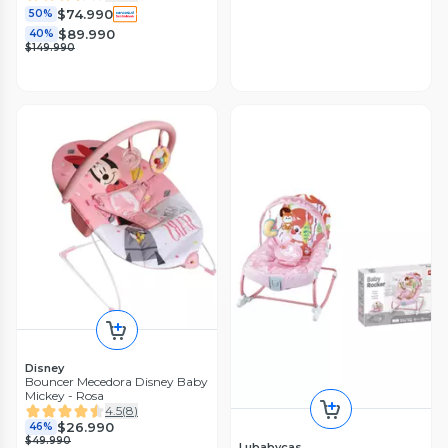
$74.990
50%
$89.990
40%
$149.990
Disney
Bouncer Mecedora Disney Baby
Mickey - Rosa
4.5
(
8
)
$26.990
46%
$49.990
Lubabycas