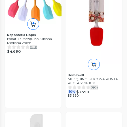
Reposteria Llopis
Espatula Mezquino Silicona
Mediana 28cm
0
(
0
)
$4.690
Homewell
MEZQUINO SILICONA PUNTA
RECTA 25x6.1CM
0
(
0
)
$3.590
10%
$3.990