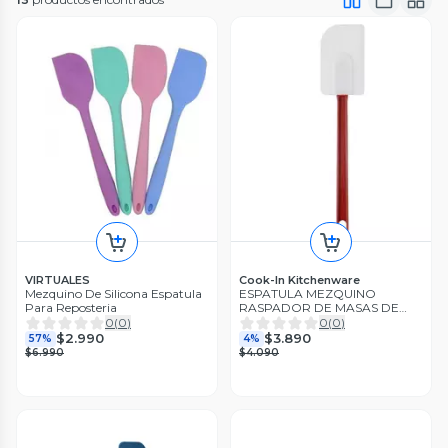
VIRTUALES
Cook-In Kitchenware
Mezquino De Silicona Espatula
ESPATULA MEZQUINO
Para Reposteria
RASPADOR DE MASAS DE
SILICONA PROFESIONAL
0
(
0
)
0
(
0
)
25CM
$2.990
$3.890
57%
4%
$6.990
$4.090