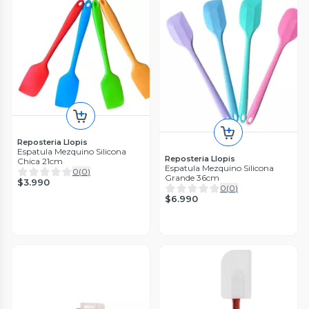
Reposteria Llopis
Espatula Mezquino Silicona
Reposteria Llopis
Chica 21cm
Espatula Mezquino Silicona
0
(
0
)
Grande 36cm
$3.990
0
(
0
)
$6.990