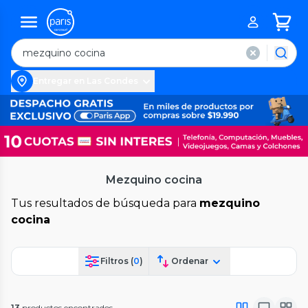
Entregar en Las Condes
Mezquino cocina
Tus resultados de búsqueda para
mezquino
cocina
Filtros (
0
)
Ordenar
13
productos encontrados