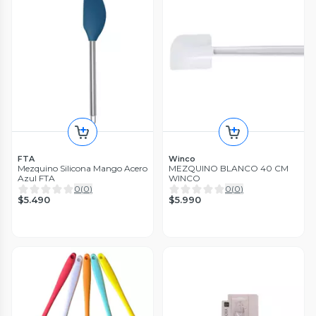
FTA
Winco
Mezquino Silicona Mango Acero
MEZQUINO BLANCO 40 CM
Azul FTA
WINCO
0
(
0
)
0
(
0
)
$5.490
$5.990