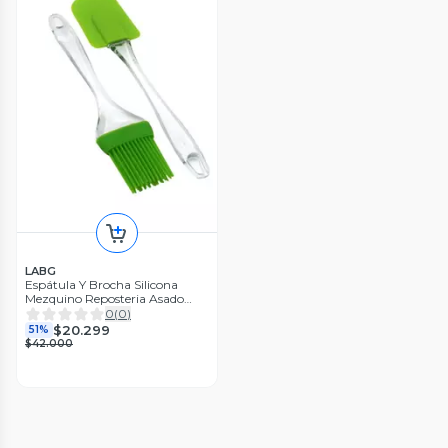
LABG
Espátula Y Brocha Silicona
Mezquino Reposteria Asado
Verde
0
(
0
)
$20.299
51%
$42.000