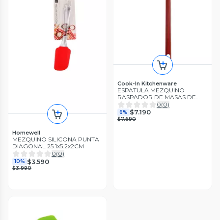
Cook-In Kitchenware
ESPATULA MEZQUINO
RASPADOR DE MASAS DE
SILICONA PROFESIONAL
0
(
0
)
42CM
$7.190
6%
$7.690
Homewell
MEZQUINO SILICONA PUNTA
DIAGONAL 25.1x5.2x2CM
0
(
0
)
$3.590
10%
$3.990