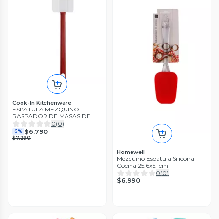
Cook-In Kitchenware
ESPATULA MEZQUINO
RASPADOR DE MASAS DE
SILICONA PROFESIONAL
0
(
0
)
35CM
$6.790
6%
$7.290
Homewell
Mezquino Espátula Silicona
Cocina 25.6x6.1cm
0
(
0
)
$6.990