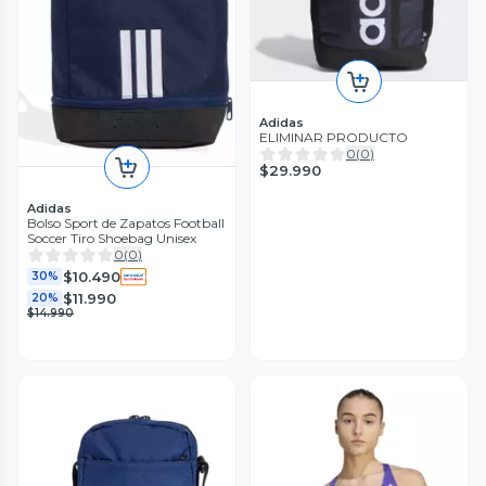
Adidas
ELIMINAR PRODUCTO
0
(
0
)
$29.990
Adidas
Bolso Sport de Zapatos Football
Soccer Tiro Shoebag Unisex
0
(
0
)
$10.490
30%
$11.990
20%
$14.990