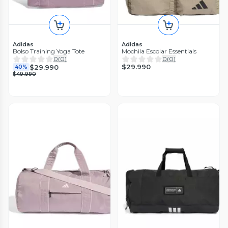
Adidas
Adidas
Bolso Training Yoga Tote
Mochila Escolar Essentials
0
(
0
)
0
(
0
)
$29.990
$29.990
40%
$49.990