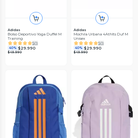
Adidas
Adidas
Bolso Deportivo Yoga Duffel M
Mochila Urbana 4Athlts Duf M
Training
Unisex
5
(
1
)
5
(
1
)
$29.990
$29.990
40%
40%
$49.990
$49.990