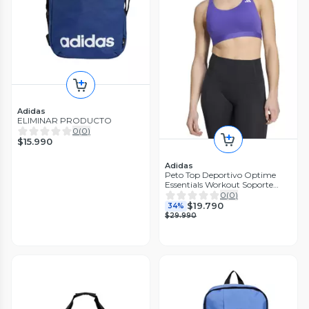
Adidas
ELIMINAR PRODUCTO
0
(
0
)
$15.990
Adidas
Peto Top Deportivo Optime
Essentials Workout Soporte
Medio
0
(
0
)
$19.790
34%
$29.990