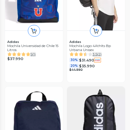
Adidas
Adidas
Mochila Universidad de Chile 15
Mochila Logo 4Athlts Bp
Litros
Urbana Unisex
5
(
1
)
3.5
(
2
)
$37.990
$31.490
30%
$35.990
20%
$44.990