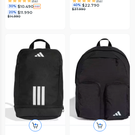
5
(
2
)
5
(
2
)
$22.790
40%
$10.490
30%
$37.990
$11.990
20%
$14.990