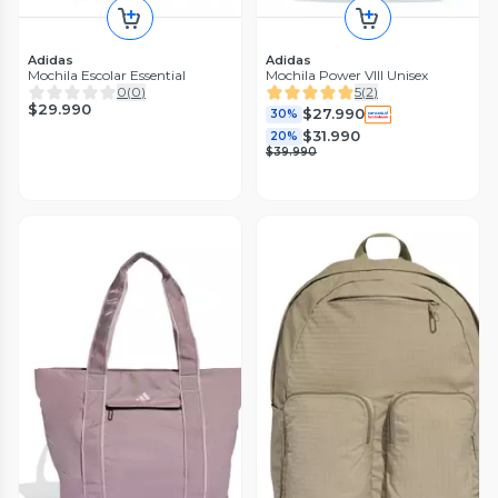
Adidas
Adidas
Mochila Escolar Essential
Mochila Power VIII Unisex
0
(
0
)
5
(
2
)
$29.990
$27.990
30%
$31.990
20%
$39.990