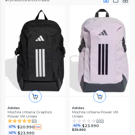
Adidas
Adidas
Mochila Urbana Graphics
Mochila Urbana Power VIII
Power VIII Unisex
Unisex
5
(
1
)
0
(
0
)
$23.990
40%
$20.990
47%
$39.990
$23.990
40%