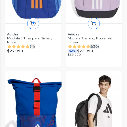
Adidas
Adidas
Mochila 3 Tiras para Niñas y
Mochila Training Power Vii
Niños
Unisex
5
(
1
)
5
(
30
)
$27.990
$22.990
42%
$39.990