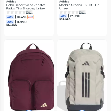
Adidas
Adidas
Bolso Deportivo de Zapatos
Mochila Urbana ESS Btu Bp
Fútbol Tiro Shoebag Unisex
Unisex
0
(
0
)
0
(
0
)
$17.990
40%
$10.490
30%
$29.990
$11.990
20%
$14.990