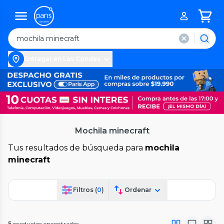
Entregar en Las Condes
Mochila minecraft
Tus resultados de búsqueda para
mochila
minecraft
Filtros (
0
)
Ordenar
5
productos encontrados