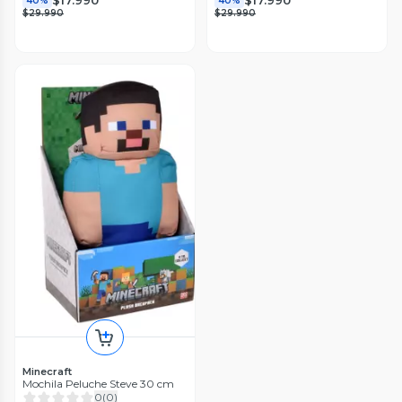
$17.990
$17.990
40%
40%
$29.990
$29.990
Minecraft
Mochila Peluche Steve 30 cm
0
(
0
)