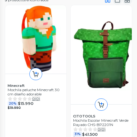
Minecraft
Mochila peluche Minecraft 30
cm diseño adorable
0
(
0
)
$15.990
20%
$19.990
CITOTOOLS
Mochila Escolar Minecraft Verde
Rayado CHS-BP2201N
0
(
0
)
$41.500
31%