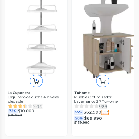
La Cuponera
TuHome
Esquinero de ducha 4 niveles
Mueble Optimizador
plegable
Lavamanos 2P TuHome
3.7
(
3
)
0
(
0
)
$10.000
72%
$62.990
55%
$36.990
$69.990
50%
$139.990