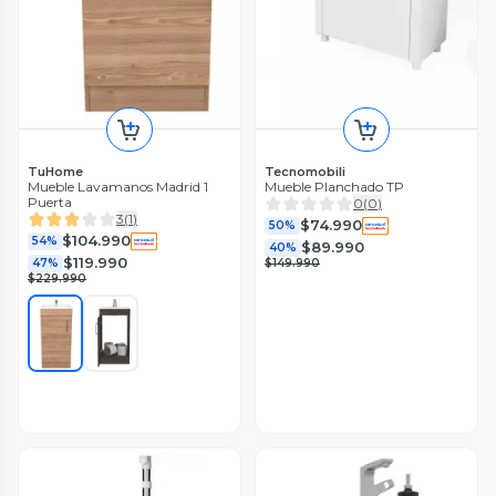
TuHome
Tecnomobili
Mueble Lavamanos Madrid 1
Mueble Planchado TP
Puerta
0
(
0
)
3
(
1
)
$74.990
50%
$104.990
54%
$89.990
40%
$119.990
47%
$149.990
$229.990