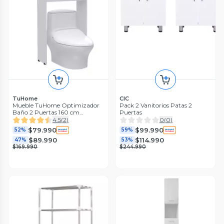
TuHome
CIC
Mueble TuHome Optimizador
Pack 2 Vanitorios Patas 2
Baño 2 Puertas 160 cm
Puertas
TuHome
4.5
(
2
)
0
(
0
)
$79.990
$99.990
52%
59%
$89.990
$114.990
47%
53%
$169.990
$244.990