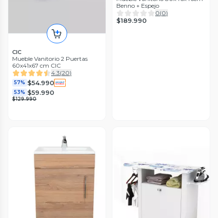
Benno + Espejo
0
(
0
)
$189.990
CIC
Mueble Vanitorio 2 Puertas
60x41x67 cm CIC
4.3
(
20
)
$54.990
57%
$59.990
53%
$129.990