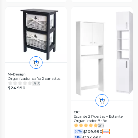
M+Design
Organizador baño 2 canastos
0
(
0
)
$24.990
CIC
Estante 2 Puertas + Estante
Organizador Baño
5
(
1
)
$109.990
57%
$124.990
51%