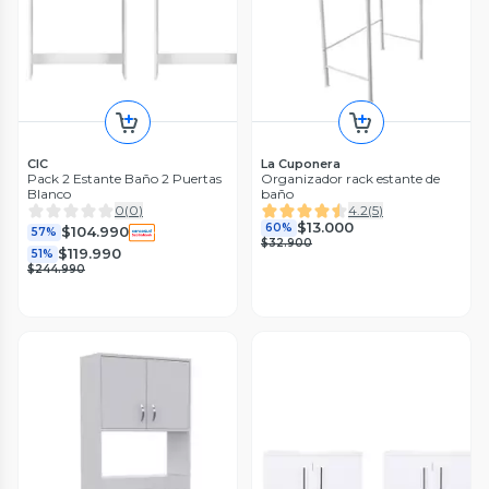
CIC
La Cuponera
Pack 2 Estante Baño 2 Puertas
Organizador rack estante de
Blanco
baño
0
(
0
)
4.2
(
5
)
$13.000
60%
$104.990
57%
$32.900
$119.990
51%
$244.990