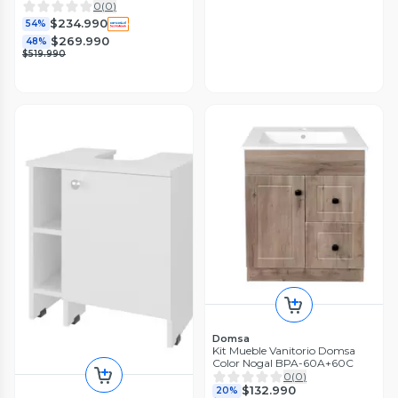
0
(
0
)
$234.990
54%
$269.990
48%
$519.990
Domsa
Kit Mueble Vanitorio Domsa
Color Nogal BPA-60A+60C
0
(
0
)
$132.990
20%