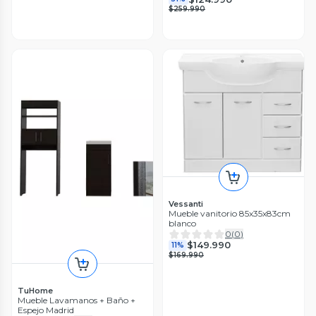
$259.990
Vessanti
Mueble vanitorio 85x35x83cm
blanco
0
(
0
)
$149.990
11%
$169.990
TuHome
Mueble Lavamanos + Baño +
Espejo Madrid