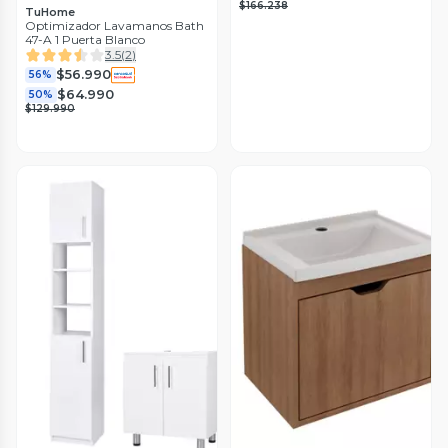
$166.238
TuHome
Optimizador Lavamanos Bath
47-A 1 Puerta Blanco
3.5
(
2
)
$56.990
56%
$64.990
50%
$129.990