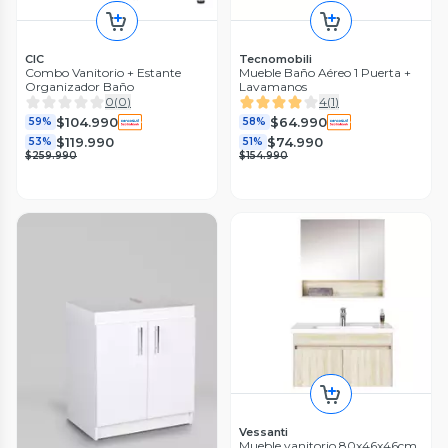
CIC
Tecnomobili
Combo Vanitorio + Estante
Mueble Baño Aéreo 1 Puerta +
Organizador Baño
Lavamanos
0
(
0
)
4
(
1
)
$104.990
$64.990
59%
58%
$119.990
$74.990
53%
51%
$259.990
$154.990
Vessanti
Mueble vanitorio 80x46x46cm