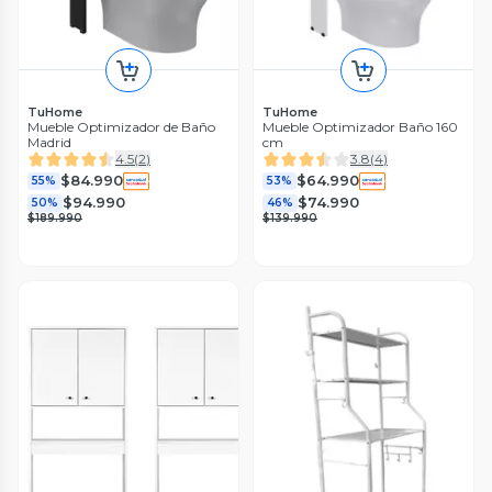
TuHome
TuHome
Mueble Optimizador de Baño
Mueble Optimizador Baño 160
Madrid
cm
4.5
(
2
)
3.8
(
4
)
$84.990
$64.990
55%
53%
$94.990
$74.990
50%
46%
$189.990
$139.990