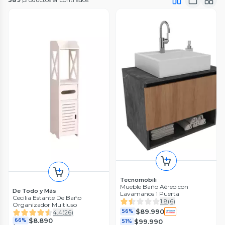
Tecnomobili
Mueble Baño Aéreo con
De Todo y Más
Lavamanos 1 Puerta
Cecilia Estante De Baño
1.8
(
6
)
Organizador Multiuso
$89.990
56%
4.4
(
26
)
$8.890
66%
$99.990
51%