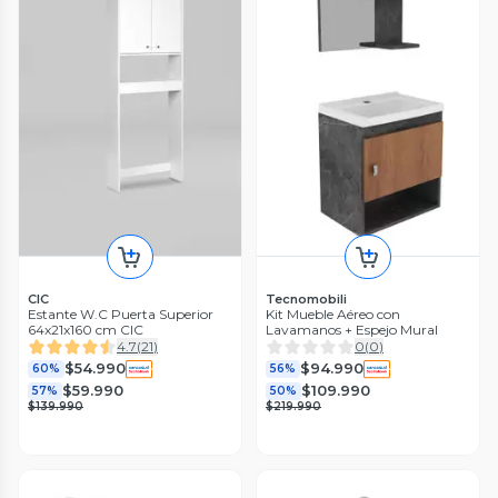
CIC
Tecnomobili
Estante W.C Puerta Superior
Kit Mueble Aéreo con
64x21x160 cm CIC
Lavamanos + Espejo Mural
4.7
(
21
)
0
(
0
)
$54.990
$94.990
60%
56%
$59.990
$109.990
57%
50%
$139.990
$219.990