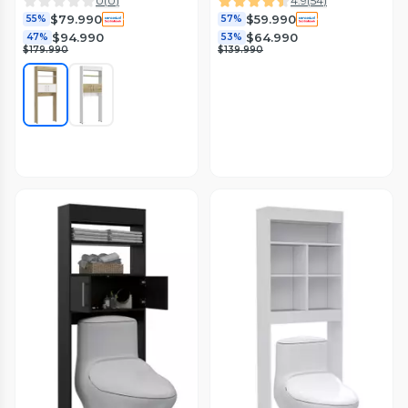
0
(
0
)
4.9
(
54
)
$79.990
$59.990
55%
57%
$94.990
$64.990
47%
53%
$179.990
$139.990