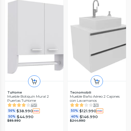
TuHome
Tecnomobili
Mueble Botiquín Mural 2
Mueble Baño Aéreo 2 Cajones
Puertas TuHome
con Lavamanos
4
(
5
)
3
(
1
)
$38.990
$121.990
56%
50%
$44.990
$146.990
50%
40%
$89.990
$244.990