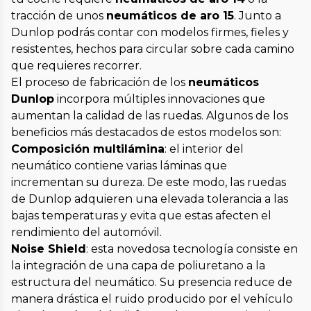
tracción de unos
neumáticos de aro 15
. Junto a
Dunlop podrás contar con modelos firmes, fieles y
resistentes, hechos para circular sobre cada camino
que requieres recorrer.
El proceso de fabricación de los
neumáticos
Dunlop
incorpora múltiples innovaciones que
aumentan la calidad de las ruedas. Algunos de los
beneficios más destacados de estos modelos son:
Composición multilámina
: el interior del
neumático contiene varias láminas que
incrementan su dureza. De este modo, las ruedas
de Dunlop adquieren una elevada tolerancia a las
bajas temperaturas y evita que estas afecten el
rendimiento del automóvil.
Noise Shield
: esta novedosa tecnología consiste en
la integración de una capa de poliuretano a la
estructura del neumático. Su presencia reduce de
manera drástica el ruido producido por el vehículo