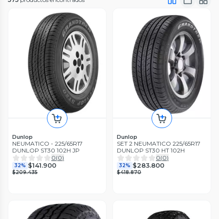
Dunlop
Dunlop
NEUMATICO - 225/65R17
SET 2 NEUMATICO 225/65R17
DUNLOP ST30 102H JP
DUNLOP ST30 HT 102H
0
(
0
)
0
(
0
)
$141.900
$283.800
32%
32%
$209.435
$418.870