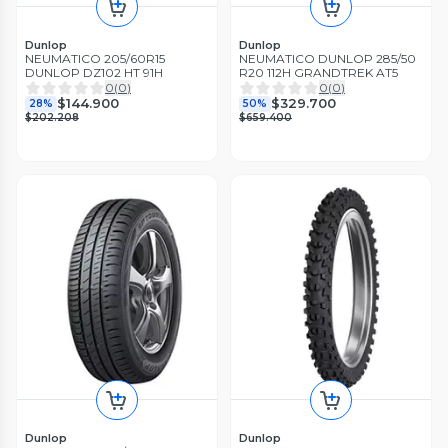
Dunlop
Dunlop
NEUMATICO 205/60R15
NEUMATICO DUNLOP 285/50
DUNLOP DZ102 HT 91H
R20 112H GRANDTREK AT5
0
(
0
)
0
(
0
)
$144.900
$329.700
28%
50%
$202.208
$659.400
Dunlop
Dunlop