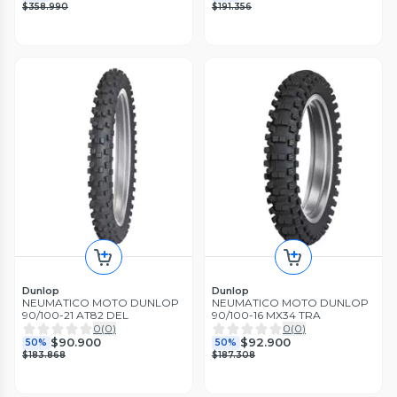
$358.990
$191.356
Dunlop
Dunlop
NEUMATICO MOTO DUNLOP
NEUMATICO MOTO DUNLOP
90/100-21 AT82 DEL
90/100-16 MX34 TRA
0
(
0
)
0
(
0
)
$90.900
$92.900
50%
50%
$183.868
$187.308