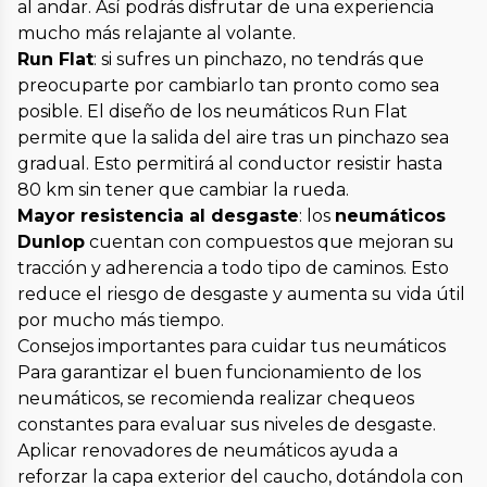
al andar. Así podrás disfrutar de una experiencia
mucho más relajante al volante.
Run Flat
: si sufres un pinchazo, no tendrás que
preocuparte por cambiarlo tan pronto como sea
posible. El diseño de los neumáticos Run Flat
permite que la salida del aire tras un pinchazo sea
gradual. Esto permitirá al conductor resistir hasta
80 km sin tener que cambiar la rueda.
Mayor resistencia al desgaste
: los
neumáticos
Dunlop
cuentan con compuestos que mejoran su
tracción y adherencia a todo tipo de caminos. Esto
reduce el riesgo de desgaste y aumenta su vida útil
por mucho más tiempo.
Consejos importantes para cuidar tus neumáticos
Para garantizar el buen funcionamiento de los
neumáticos, se recomienda realizar chequeos
constantes para evaluar sus niveles de desgaste.
Aplicar renovadores de neumáticos ayuda a
reforzar la capa exterior del caucho, dotándola con