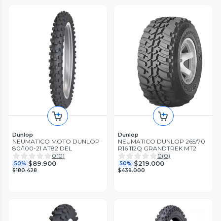
Dunlop
Dunlop
NEUMATICO MOTO DUNLOP
NEUMATICO DUNLOP 265/70
80/100-21 AT82 DEL
R16 112Q GRANDTREK MT2
0
(
0
)
0
(
0
)
$89.900
$219.000
50%
50%
$180.428
$438.000