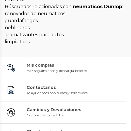
Búsquedas relacionadas con
neumáticos Dunlop
:
renovador de neumaticos
guardafangos
neblineros
aromatizantes para autos
limpia tapiz
Mis compras
Haz seguimiento y descarga boletas
Contáctanos
Te ayudamos con dudas y solicitudes
Cambios y Devoluciones
Conoce cómo pedirlos