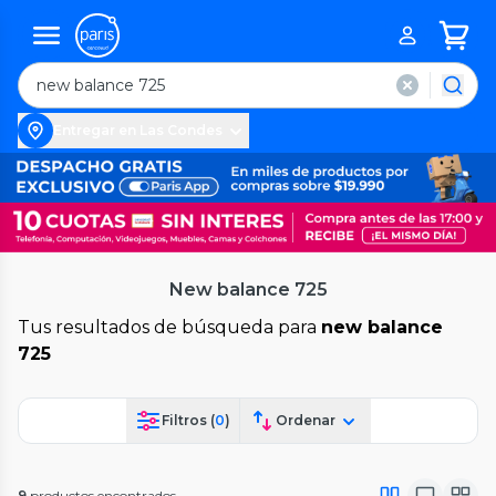
Entregar en Las Condes
New balance 725
Tus resultados de búsqueda para
new balance
725
Filtros (
0
)
Ordenar
9
productos encontrados