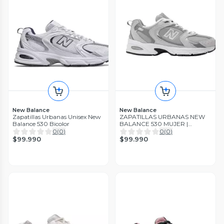
New Balance
New Balance
Zapatillas Urbanas Unisex New
ZAPATILLAS URBANAS NEW
Balance 530 Bicolor
BALANCE 530 MUJER |
MR530CK
0
(
0
)
0
(
0
)
$99.990
$99.990