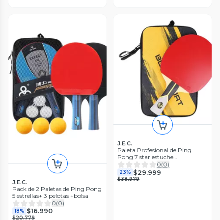
J.E.C.
Paleta Profesional de Ping
Pong 7 star estuche
impermeable
0
(
0
)
$29.999
23%
$38.979
J.E.C.
Pack de 2 Paletas de Ping Pong
5 estrellas+ 3 pelotas +bolsa
0
(
0
)
$16.990
18%
$20.779