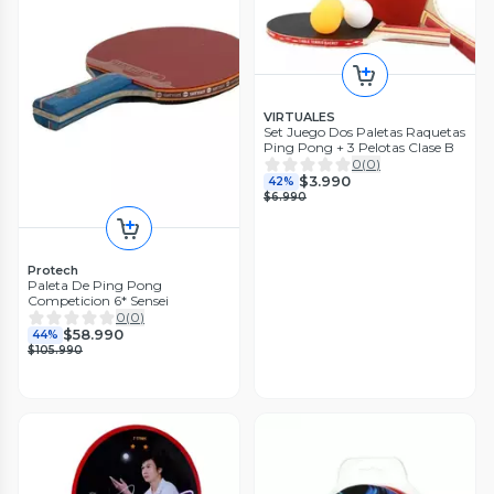
VIRTUALES
Set Juego Dos Paletas Raquetas
Ping Pong + 3 Pelotas Clase B
0
(
0
)
$3.990
42%
$6.990
Protech
Paleta De Ping Pong
Competicion 6* Sensei
0
(
0
)
$58.990
44%
$105.990