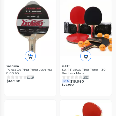
Yashima
K-FIT
Paleta De Ping Pong yashima
Set 4 Paletas Ping Pong + 30
8.00.60
Pelotas + Malla
0
(
0
)
0
(
0
)
$14.990
$19.980
33%
$29.990