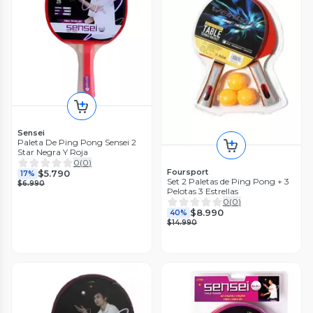
Sensei
Paleta De Ping Pong Sensei 2
Star Negra Y Roja
0
(
0
)
Foursport
$5.790
17%
Set 2 Paletas de Ping Pong + 3
$6.990
Pelotas 3 Estrellas
0
(
0
)
$8.990
40%
$14.990