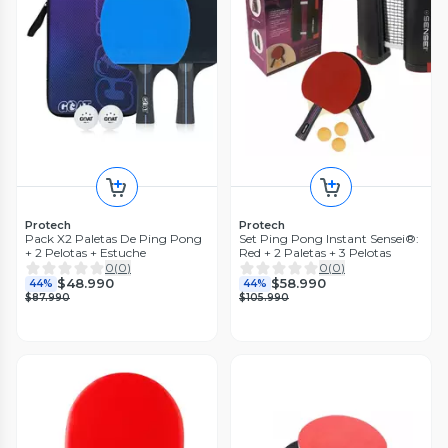
Protech
Protech
Pack X2 Paletas De Ping Pong
Set Ping Pong Instant Sensei®:
+ 2 Pelotas + Estuche
Red + 2 Paletas + 3 Pelotas
0
(
0
)
0
(
0
)
$48.990
$58.990
44%
44%
$87.990
$105.990