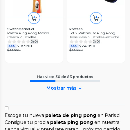
SwitchMarket.cl
Protech
Paleta Ping Pong Master
Set 2 Paletas De Ping Pong
Clasica 2 Estrellas
Tenis Mesa 3 Estrellas+estuche
0
(
0
)
0
(
0
)
$18.990
$24.990
44%
44%
$33.990
$44.990
Has visto
30
de
83
productos
Mostrar más
Escoge tu nueva
paleta de ping pong
en Paris.cl
Consigue tu propia
paleta ping pong
en nuestra
tienda virtual y prepárate para tu próximo partido.