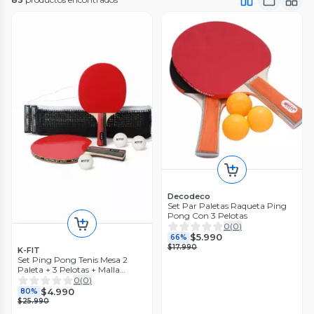
Decodeco
Set Par Paletas Raqueta Ping
Pong Con 3 Pelotas
0
(
0
)
$5.990
66%
$17.990
K-FIT
Set Ping Pong Tenis Mesa 2
Paleta + 3 Pelotas + Malla
Retráctil K-Fit
0
(
0
)
$4.990
80%
$25.990