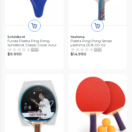
Schildkrot
Yashima
Funda Paleta Ping Pong
Paleta Ping Pong Sensei
Schildkrot Classic Cover Azul
yashima (3) 8.00.02
0
(
0
)
0
(
0
)
$9.990
$14.990