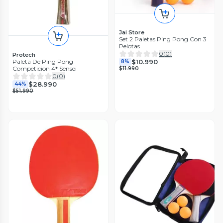
Jai Store
Set 2 Paletas Ping Pong Con 3
Pelotas
0
(
0
)
Protech
$10.990
Paleta De Ping Pong
8%
Competicion 4* Sensei
$11.990
0
(
0
)
$28.990
44%
$51.990