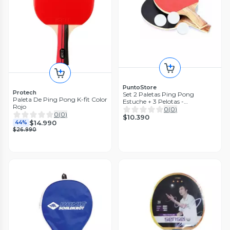
PuntoStore
Protech
Set 2 Paletas Ping Pong
Paleta De Ping Pong K-fit Color
Estuche + 3 Pelotas -
Rojo
Puntostore
0
(
0
)
0
(
0
)
$10.390
$14.990
44%
$26.990