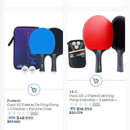
J.E.C.
Pack DE 2 PaletaS de Ping
Pong 6 estrellas + 3 pelotas +
Protech
bolsa
0
(
0
)
Pack X2 Paletas De Ping Pong
$18.990
+ 2 Pelotas + Estuche Goat
8%
0
(
0
)
$20.779
$48.990
44%
$87.990