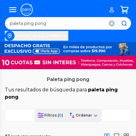
Entregar en Las Condes
Paleta ping pong
Tus resultados de búsqueda para
paleta ping
pong
Filtros (
0
)
Ordenar
83
productos encontrados