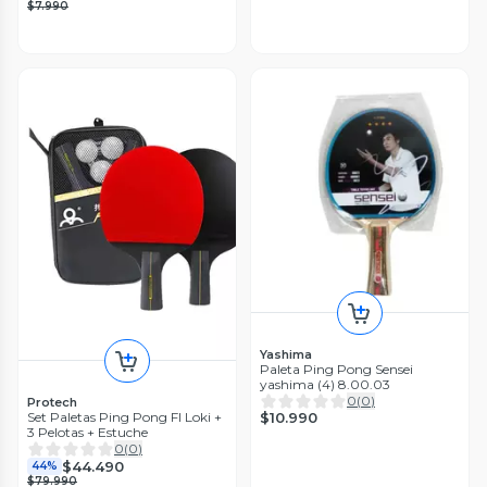
$7.990
Yashima
Paleta Ping Pong Sensei
yashima (4) 8.00.03
0
(
0
)
Protech
$10.990
Set Paletas Ping Pong Fl Loki +
3 Pelotas + Estuche
0
(
0
)
$44.490
44%
$79.990