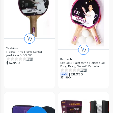
Yashima
Paleta Ping Pong Sensei
yashima 8.00.00
0
(
0
)
Protech
$14.990
Set De 2 Paletas Y 3 Pelotas De
Ping Pong Sensei 1 Estrella
0
(
0
)
$28.990
44%
$51.990