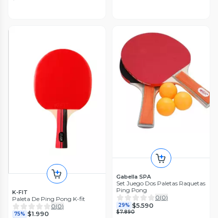
Gabella SPA
Set Juego Dos Paletas Raquetas
Ping Pong
K-FIT
0
(
0
)
Paleta De Ping Pong K-fit
$5.590
29%
0
(
0
)
$7.890
$1.990
75%