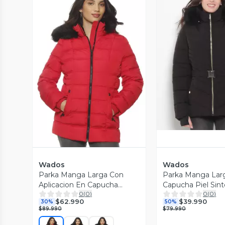
Vista P
Vista Previa
Wados
Wados
Parka Manga Larga Con
Parka Manga Lar
Aplicacion En Capucha
Capucha Piel Sint
0
(
0
)
0
(
0
)
Cierre En Delantero
Cinturón
$62.990
$39.990
30%
50%
$89.990
$79.990