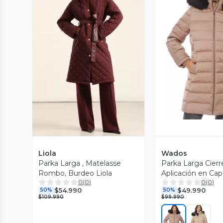
Vista P
Vista Previa
Liola
Wados
Parka Larga , Matelasse
Parka Larga Cierr
Rombo, Burdeo Liola
Aplicación en Ca
0
(
0
)
0
(
0
)
$54.990
$49.990
50%
50%
$109.990
$99.990