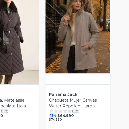
Vista Previa
ista Previa
Panama Jack
a, Matelasse
Chaqueta Mujer Canvas
colate Liola
Water Repellent Larga
0
(
0
)
0
(
0
)
Panama Jack - L986
90
$64.990
13%
$74.990