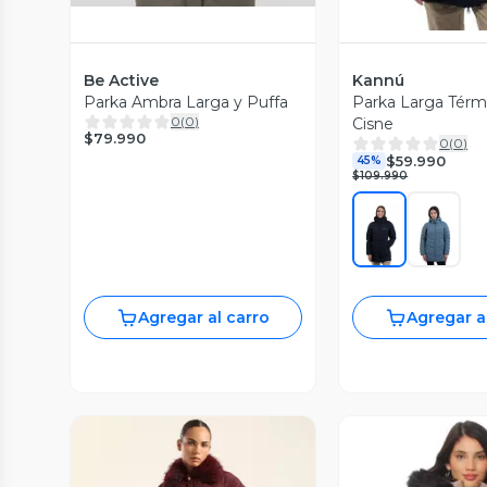
Be Active
Kannú
Parka Ambra Larga y Puffa
Parka Larga Térm
0
(
0
)
Cisne
$79.990
0
(
0
)
$59.990
45%
$109.990
Agregar al carro
Agregar a