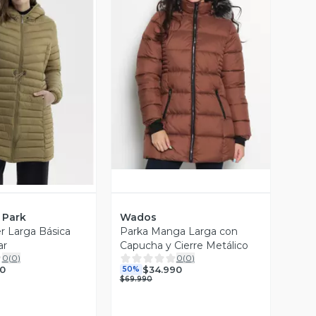
Vista Previa
ista Previa
 Park
Wados
r Larga Básica
Parka Manga Larga con
ar
Capucha y Cierre Metálico
0
(
0
)
0
(
0
)
0
$34.990
50%
$69.990