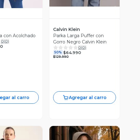
Calvin Klein
a con Acolchado
Parka Larga Puffer con
0
(
0
)
Gorro Negro Calvin Klein
90
0
(
0
)
$64.990
50%
$129.990
egar al carro
Agregar al carro