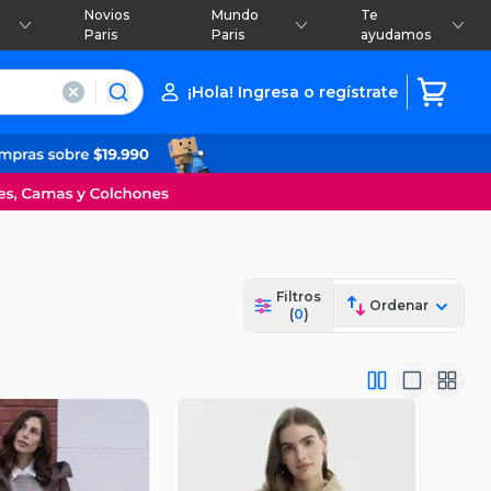
Novios
Mundo
Te
Paris
Paris
ayudamos
¡Hola! Ingresa o regístrate
Filtros
Ordenar
(
0
)