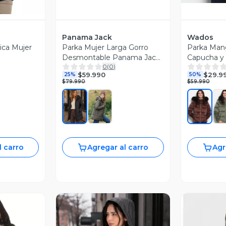
Panama Jack
Wados
ica Mujer
Parka Mujer Larga Gorro
Parka Man
Desmontable Panama Jack
Capucha y 
0
(
0
)
- PJM010M
$59.990
$29.9
25%
50%
$79.990
$59.990
l carro
Agregar al carro
Agr