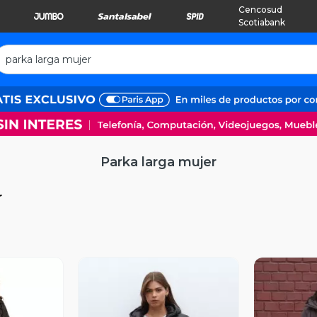
Cencosud
Scotiabank
Parka larga mujer
r