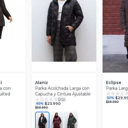
revia
Vista Previa
V
i
Alaniz
Eclipse
a con
Parka Acolchada Larga con
Parka Larg
ilted
Capucha y Cintura Ajustable
$29.9
50%
0
(
0
)
$59.990
$23.990
60%
$59.990