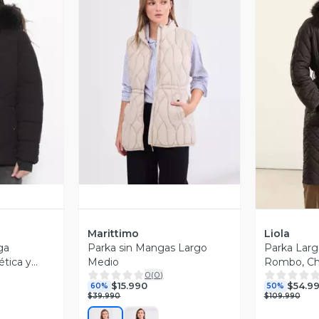
revia
Vista Previa
V
Marittimo
Liola
ga
Parka sin Mangas Largo
Parka Larg
ética y
Medio
Rombo, Cho
0
(
0
)
$15.990
$54.9
60%
50%
$39.990
$109.990