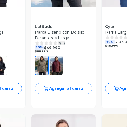
Latitude
Cyan
ga
Parka Diseño con Bolsillo
Parka Larg
Delanteros Larga
$19.9
60%
0
(
0
)
$49.990
$49.990
50%
$99.990
l carro
Agregar al carro
Agr