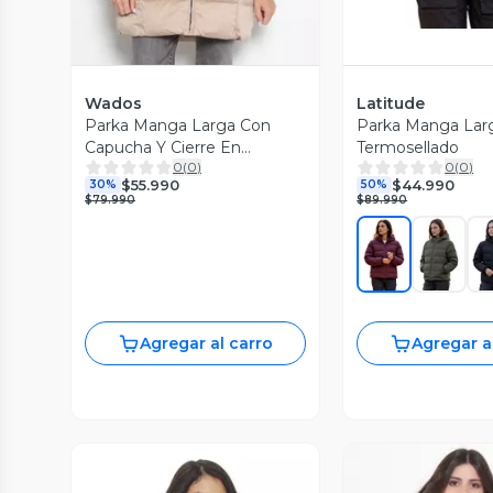
Wados
Latitude
Parka Manga Larga Con
Parka Manga Lar
Capucha Y Cierre En
Termosellado
0
(
0
)
0
(
0
)
Delantero
$55.990
$44.990
30%
50%
$79.990
$89.990
Agregar al carro
Agregar a