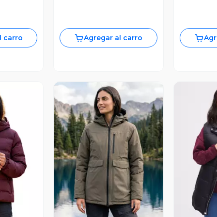
l carro
Agregar al carro
Agr
revia
Vista Previa
V