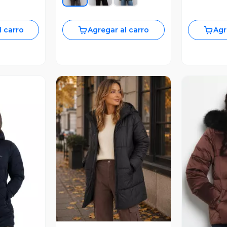
l carro
Agregar al carro
Agr
Vista Previa
V
revia