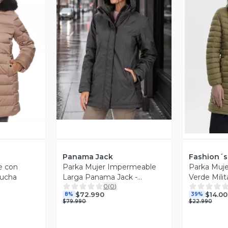
Vista Previa
revia
V
Panama Jack
Fashion´s
e con
Parka Mujer Impermeable
Parka Muje
pucha
Larga Panama Jack -
Verde Milit
0
(
0
)
PJM008M
$72.990
$14.00
8%
39%
$79.990
$22.990