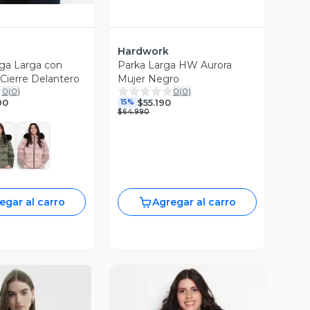
Hardwork
ga Larga con
Parka Larga HW Aurora
Cierre Delantero
Mujer Negro
0
(
0
)
0
(
0
)
90
$55.190
15%
$64.990
egar al carro
Agregar al carro