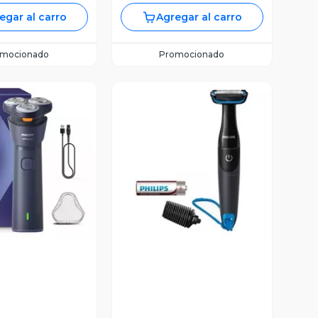
egar al carro
Agregar al carro
omocionado
Promocionado
ista Previa
Vista Previa