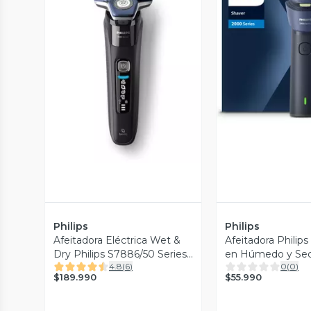
Vista P
Vista Previa
Philips
Philips
Afeitadora Eléctrica Wet &
Afeitadora Philip
Dry Philips S7886/50 Series
en Húmedo y Se
4.8
(
6
)
0
(
0
)
7000
S2885/00
$189.990
$55.990