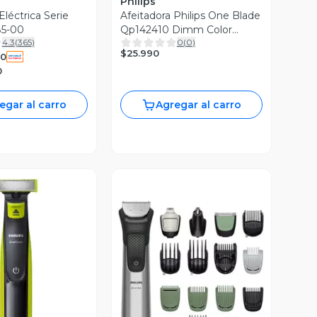
Philips
Eléctrica Serie
Afeitadora Philips One Blade
5-00
Qp142410 Dimm Color
4.3
(
365
)
0
(
0
)
Negro
$25.990
90
0
egar al carro
Agregar al carro
ista Previa
Vista Previa