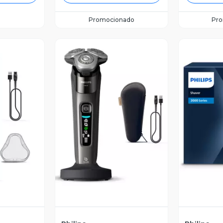
Promocionado
Pr
revia
Vista Previa
V