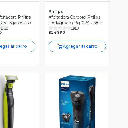
Philips
eitadora Philips
Afeitadora Corporal Philips
 Recargable Usb
Bodygroom Bg1024 Uso En
0
(
0
)
0
(
0
)
Húmedo
$24.990
0
egar al carro
Agregar al carro
ista Previa
Vista Previa