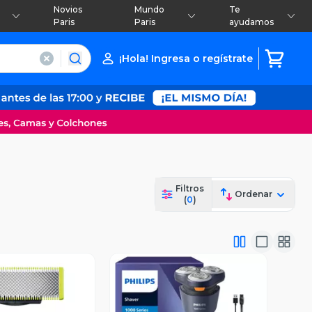
Novios
Mundo
Te
Paris
Paris
ayudamos
¡Hola! Ingresa o regístrate
Filtros
Ordenar
(
0
)