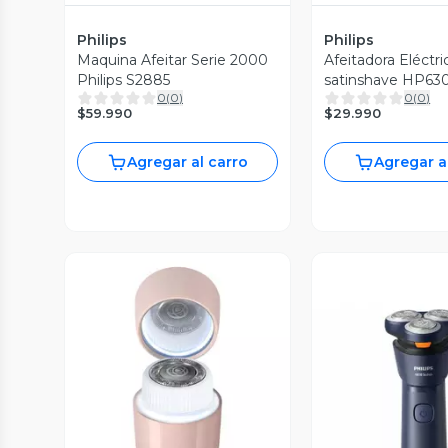
Philips
Philips
Maquina Afeitar Serie 2000
Afeitadora Eléctri
Philips S2885
satinshave HP63
0
(
0
)
0
(
0
)
Húmedo
$59.990
$29.990
Agregar al carro
Agregar a
Vista Previa
Vista P