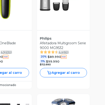
Philips
 OneBlade
Afeitadora Multigroom Serie
0
9000 MG9532
4.5
(
230
)
4.4
(
60
)
90
$89.990
20%
90
$99.990
11%
$112.990
egar al carro
Agregar al carro
omocionado