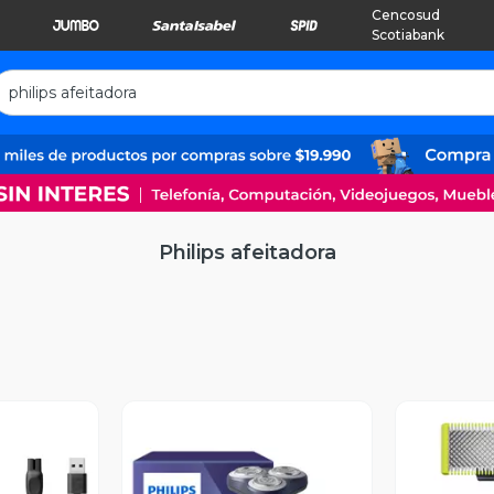
Cencosud
Scotiabank
Philips afeitadora
a