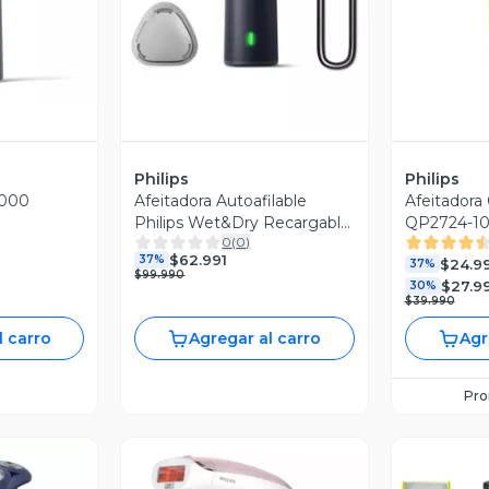
Philips
Philips
5000
Afeitadora Autoafilable
Afeitadora
Philips Wet&Dry Recargable
QP2724-1
0
(
0
)
USB s2885
$62.991
37%
$24.9
37%
$99.990
$27.9
30%
$39.990
l carro
Agregar al carro
Agr
Pr