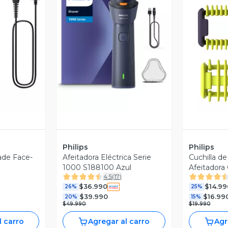
revia
Vista Previa
V
Philips
Philips
ade Face-
Afeitadora Eléctrica Serie
Cuchilla d
1000 S188100 Azul
Afeitadora
)
4.5
(
17
)
50
$36.990
$14.99
26%
25%
$39.990
$16.99
20%
15%
$49.990
$19.990
l carro
Agregar al carro
Agr