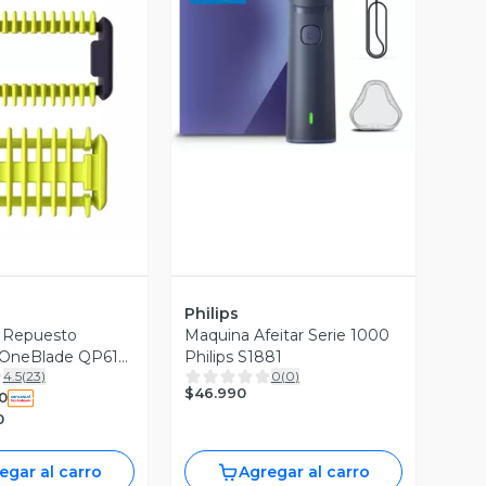
Vista Previa
ista Previa
Philips
e Repuesto
Maquina Afeitar Serie 1000
 OneBlade QP610-
Philips S1881
4.5
(
23
)
0
(
0
)
$46.990
0
0
egar al carro
Agregar al carro