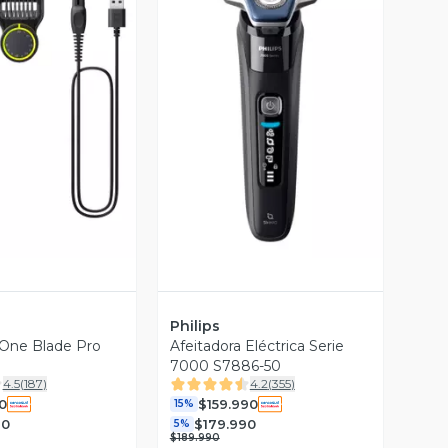
ista Previa
Vista Previa
Philips
 One Blade Pro
Afeitadora Eléctrica Serie
7000 S7886-50
4.5
(
187
)
4.2
(
355
)
0
$159.990
15%
90
$179.990
5%
$189.990