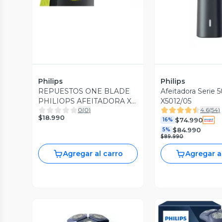
Philips
Philips
REPUESTOS ONE BLADE
Afeitadora Serie 
PHILIOPS AFEITADORA X1
X5012/05
0
(
0
)
4.6
(
54
)
QP210/51
$18.990
$74.990
16%
$84.990
5%
$89.990
Agregar al carro
Agregar a