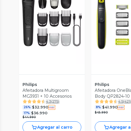
Vista Previa
Vista P
Philips
Philips
Afeitadora Multigroom
Afeitadora OneBl
MG3931 + 10 Accesorios
Body QP2824-10
4.3
(
275
)
4.5
(
421
$32.990
$41.990
26%
8%
$45.990
$36.990
17%
$44.990
Agregar al carro
Agregar a