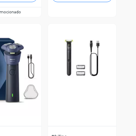
omocionado
Vista Previa
ista Previa