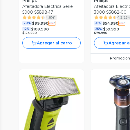
Philips
Philips
Afeitadora Eléctrica Serie
Afeitadora Eléctri
5000 S5898-17
3000 S3882-00
4.6
(
41
)
4.2
(
23
$99.990
$54.990
20%
31%
$109.990
$59.990
12%
25%
$124.990
$79.990
Agregar al carro
Agregar a
Promocion
Vista Previa
Vista P