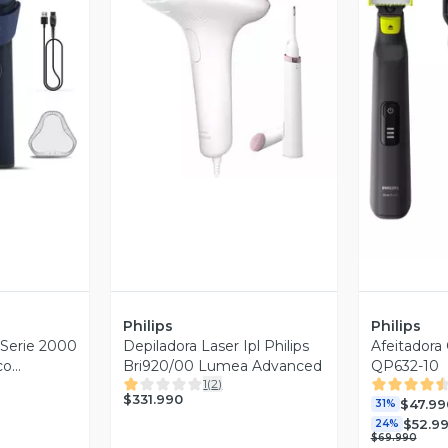
revia
Vista Previa
V
Philips
Philips
s Serie 2000
Depiladora Laser Ipl Philips
Afeitadora
co
Bri920/00 Lumea Advanced
QP632-10
1
(
2
)
$331.990
$47.99
31%
$52.9
24%
$69.990