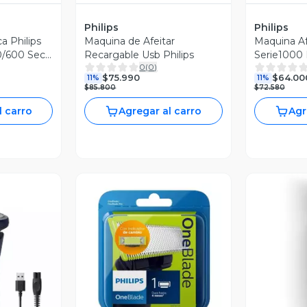
Philips
Philips
ca Philips
Maquina de Afeitar
Maquina Af
0/600 Seco
Recargable Usb Philips
Serie1000
0
(
0
)
$75.990
$64.00
11%
11%
$85.800
$72.580
l carro
Agregar al carro
Agr
Vista Previa
V
revia