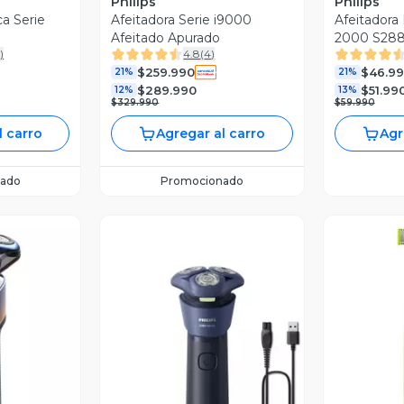
Philips
Philips
ca Serie
Afeitadora Serie i9000
Afeitadora 
Afeitado Apurado
2000 S288
4
)
4.8
(
4
)
$259.990
$46.9
21%
21%
$289.990
$51.99
12%
13%
$329.990
$59.990
l carro
Agregar al carro
Agr
ado
Promocionado
revia
V
Vista Previa