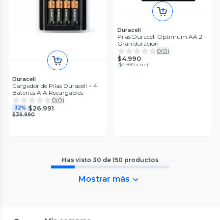
Duracell
Pilas Duracell Optimum AA 2 –
Gran duración
0
(
0
)
$4.990
(
$4.990 x un
)
Duracell
Cargador de Pilas Duracell + 4
Baterías A A Recargables
0
(
0
)
$26.991
32%
$39.990
Has visto
30
de
150
productos
Mostrar más