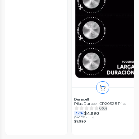
Duracell
Pilas Duracell CR2032 5 Pilas
0
(
0
)
$4.990
37%
(
$4.990 x un
)
$7.990