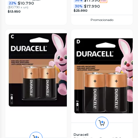
$17.990
30%
$10.790
22%
$17.990
30%
(
$10.790 x un
)
$25.990
$13.950
Promocionado
Duracell