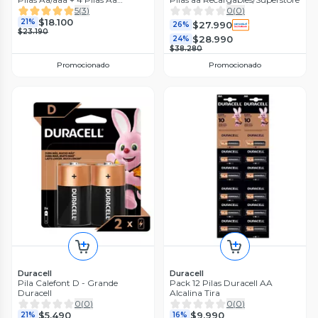
Recarg.
5
(
3
)
0
(
0
)
$18.100
21%
$27.990
26%
$23.190
$28.990
24%
$38.280
Promocionado
Promocionado
Duracell
Duracell
Pila Calefont D - Grande
Pack 12 Pilas Duracell AA
Duracell
Alcalina Tira
0
(
0
)
0
(
0
)
$5.490
$9.990
21%
16%