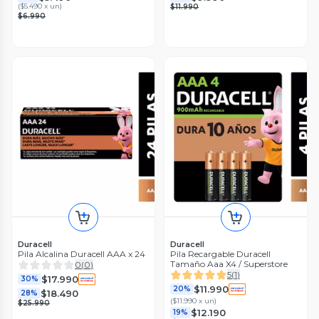
(
$5.490 x un
)
$11.990
$6.990
Duracell
Duracell
Pila Alcalina Duracell AAA x 24
Pila Recargable Duracell
Tamaño Aaa X4 / Superstore
0
(
0
)
5
(
1
)
$17.990
30%
$11.990
20%
$18.490
28%
(
$11.990 x un
)
$25.990
$12.190
19%