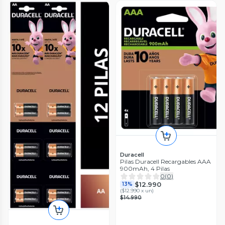
Duracell
Pilas Duracell Recargables AAA
900mAh, 4 Pilas
0
(
0
)
$12.990
13%
(
$12.990 x un
)
$14.990