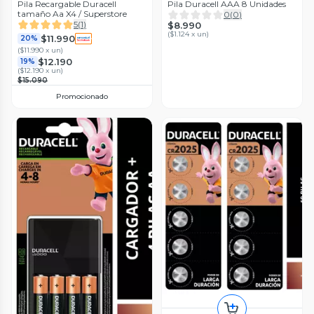
Pila Recargable Duracell
Pila Duracell AAA 8 Unidades
tamaño Aa X4 / Superstore
0
(
0
)
5
(
1
)
$8.990
(
$1.124 x un
)
$11.990
20%
(
$11.990 x un
)
$12.190
19%
(
$12.190 x un
)
$15.090
Promocionado