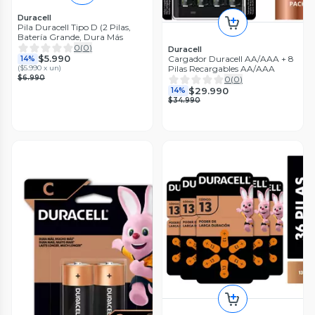
Duracell
Pila Duracell Tipo D (2 Pilas,
Batería Grande, Dura Más
0
(
0
)
Duracell
$5.990
Cargador Duracell AA/AAA + 8
14%
(
$5.990 x un
)
Pilas Recargables AA/AAA
$6.990
0
(
0
)
$29.990
14%
$34.990