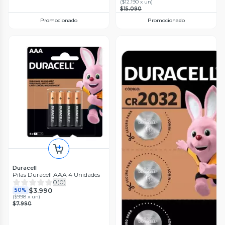
(
$12.190 x un
)
$15.090
Promocionado
Promocionado
Duracell
Pilas Duracell AAA 4 Unidades
0
(
0
)
$3.990
50%
(
$998 x un
)
$7.990