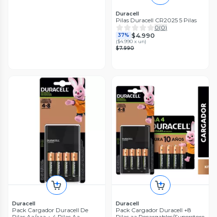
Duracell
Pilas Duracell CR2025 5 Pilas
0
(
0
)
$4.990
37%
(
$4.990 x un
)
$7.990
Duracell
Duracell
Pack Cargador Duracell De
Pack Cargador Duracell +8
Pilas Aa/aaa + 4 Pilas Aa
Pilas aa Recargables/Superstore