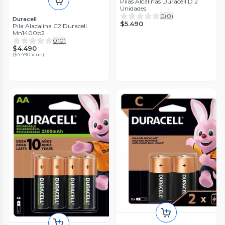
Pilas Alcalinas Duracell D 2
Unidades
0
(
0
)
Duracell
$5.490
Pila Alacalina C2 Duracell
Mn1400b2
0
(
0
)
$4.490
(
$4.490 x un
)