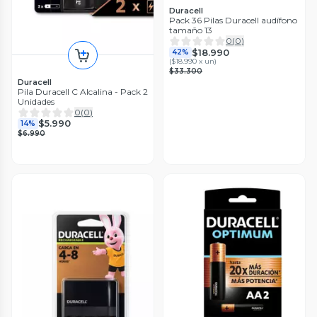
Duracell
Pack 36 Pilas Duracell audífono
tamaño 13
0
(
0
)
$18.990
42%
(
$18.990 x un
)
$33.300
Duracell
Pila Duracell C Alcalina - Pack 2
Unidades
0
(
0
)
$5.990
14%
$6.990