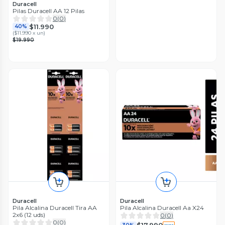
Duracell
Pilas Duracell AA 12 Pilas
0
(
0
)
$11.990
40%
(
$11.990 x un
)
$19.990
Duracell
Duracell
Pila Alcalina Duracell Tira AA
Pila Alcalina Duracell Aa X24
2x6 (12 uds)
0
(
0
)
0
(
0
)