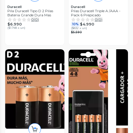
Duracell
Duracell
Pila Duracell Tipo D 2 Pilas
Pilas Duracell Triple A /AAA -
Bateria Grande Dura Mas
Pack 6 Prepicado
0
(
0
)
0
(
0
)
$6.990
$4.990
10%
(
$1.748 x un
)
(
$832 x un
)
$5.590