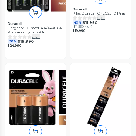
Duracell
Pilas Duracell CR2025 10 Pilas
0
(
0
)
$11.990
40%
Duracell
(
$11.990 x un
)
Cargador Duracell AA/AAA + 4
$19.990
Pilas Recargables AA
0
(
0
)
$19.990
20%
$24.990