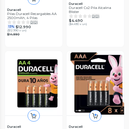
Duracell
Duracell Cx2 Pila Alcalina
Duracell
Blister
Pilas Duracell Recargables AA
0
(
0
)
2500mAh, 4 Pilas
$4.490
0
(
0
)
(
$4.490 x un
)
$12.990
13%
(
$12.990 x un
)
$14.990
Duracell
Duracell