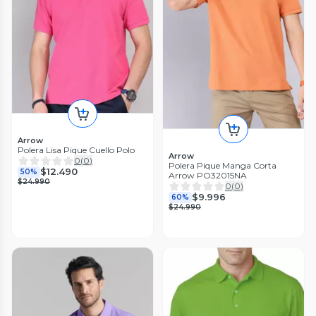
Arrow
Polera Lisa Pique Cuello Polo
Arrow
0
(
0
)
Polera Pique Manga Corta
$12.490
50%
Arrow PO32015NA
$24.990
0
(
0
)
$9.996
60%
$24.990