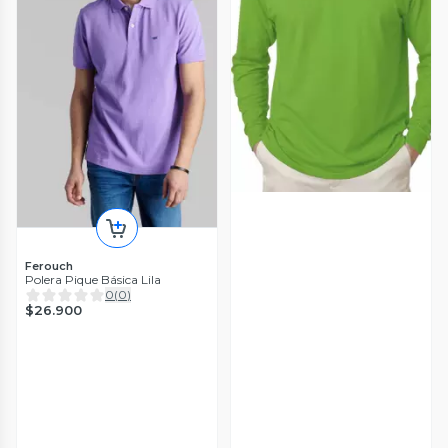
Ferouch
Polera Pique Básica Lila
0
(
0
)
$26.900