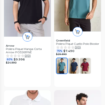
Greenfield
Polera Piqué Cuello Polo Bicolor
Arrow
0
(
0
)
Polera Pique Manga Corta
$7.490
75%
Arrow PO3261PNE
$29.990
0
(
0
)
$9.996
60%
$24.990