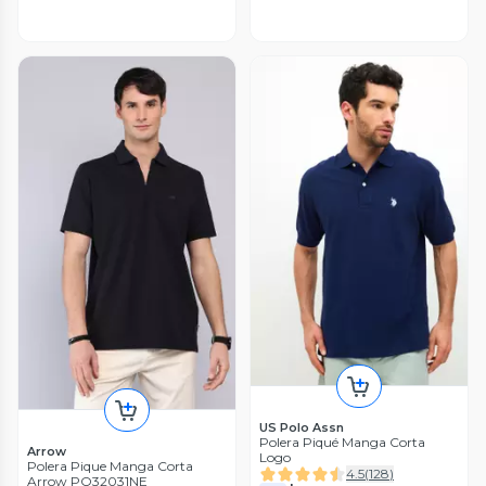
US Polo Assn
Polera Piqué Manga Corta
Arrow
Logo
Polera Pique Manga Corta
4.5
(
128
)
Arrow PO32031NE