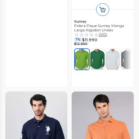
Sumey
Polera Pique Sumey Manga
Larga Algodon Unisex
0
(
0
)
$11.990
7%
$12.990