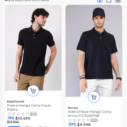
Rainforest
Polera Manga Corta Pique
Arrow
Básica
Polera Pique Manga Corta
0
(
0
)
Arrow PO3261PNB
$10.490
19%
0
(
0
)
$12.990
$9.996
60%