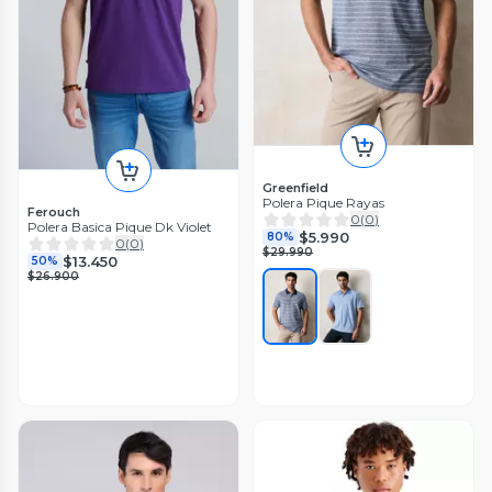
Greenfield
Polera Pique Rayas
Ferouch
0
(
0
)
Polera Basica Pique Dk Violet
$5.990
80%
0
(
0
)
$29.990
$13.450
50%
$26.900