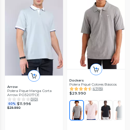
Dockers
Polera Piqué Colores Básicos
Arrow
4.7
(
15
)
Polera Pique Manga Corta
$29.990
Arrow PO32017CE
0
(
0
)
$11.996
60%
$29.990