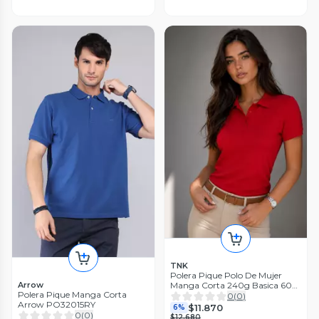
TNK
Polera Pique Polo De Mujer
Arrow
Manga Corta 240g Basica 60
Polera Pique Manga Corta
Algodon 40 Poliester
0
(
0
)
Arrow PO32015RY
$11.870
6%
0
(
0
)
$12.680