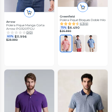
Greenfield
Polera Piqué Bloques Doble Hilo
Arrow
4.3
(
4
)
Polera Pique Manga Corta
$6.490
75%
Arrow PO32017GU
$26.990
0
(
0
)
$11.996
60%
$29.990