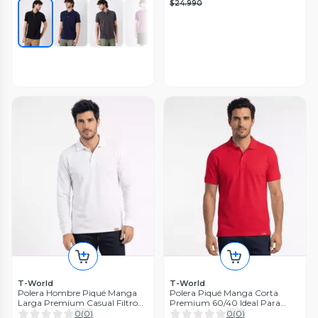
$24.990
T-World
T-World
Polera Hombre Piqué Manga
Polera Piqué Manga Corta
Larga Premium Casual Filtro
Premium 60/40 Ideal Para
UV
Bordar
0
(
0
)
0
(
0
)