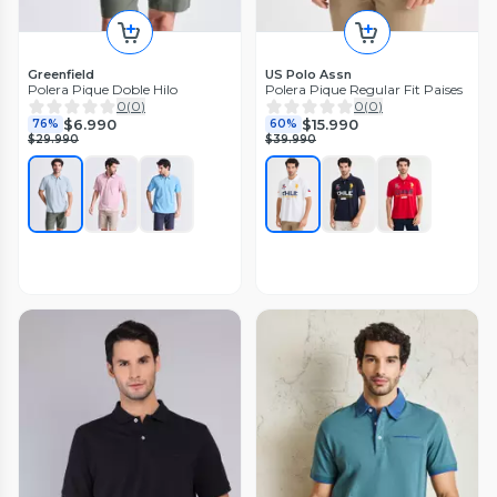
Greenfield
US Polo Assn
Polera Pique Doble Hilo
Polera Pique Regular Fit Paises
0
(
0
)
0
(
0
)
$6.990
$15.990
76%
60%
$29.990
$39.990