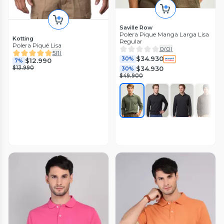
Saville Row
Polera Pique Manga Larga Lisa
Kotting
Regular
Polera Piqué Lisa
0
(
0
)
5
(
1
)
$34.930
30%
$12.990
7%
$13.990
$34.930
30%
$49.900