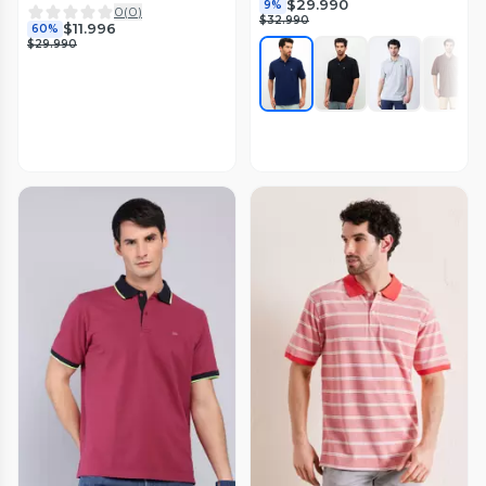
$29.990
9%
0
(
0
)
$32.990
$11.996
60%
$29.990