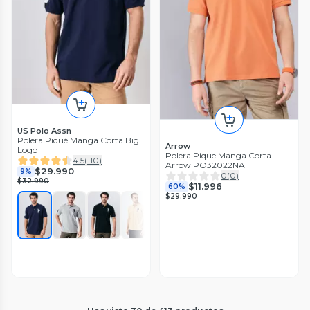
US Polo Assn
Polera Piqué Manga Corta Big
Arrow
Logo
Polera Pique Manga Corta
4.5
(
110
)
Arrow PO32022NA
$29.990
9%
0
(
0
)
$32.990
$11.996
60%
$29.990