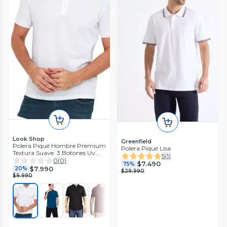
Look Shop
Greenfield
Polera Piqué Hombre Premium
Polera Piqué Lisa
Textura Suave. 3 Botones Uv
5
(
1
)
.m16 001
0
(
0
)
$7.490
75%
$7.990
20%
$29.990
$9.990