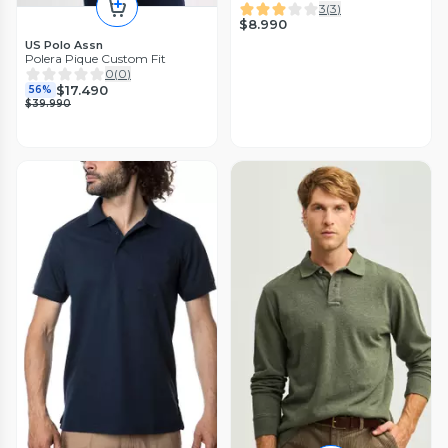
3
(
3
)
$8.990
US Polo Assn
Polera Pique Custom Fit
0
(
0
)
$17.490
56%
$39.990