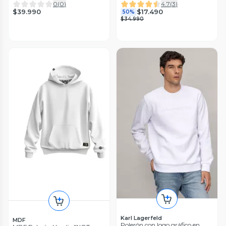
0
(
0
)
4.7
(
3
)
$39.990
$17.490
50%
$34.990
Karl Lagerfeld
MDF
Polerón con logo gráfico en