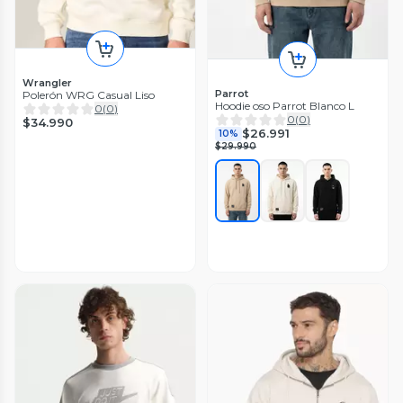
Wrangler
Parrot
Polerón WRG Casual Liso
Hoodie oso Parrot Blanco L
0
(
0
)
0
(
0
)
$34.990
$26.991
10%
$29.990