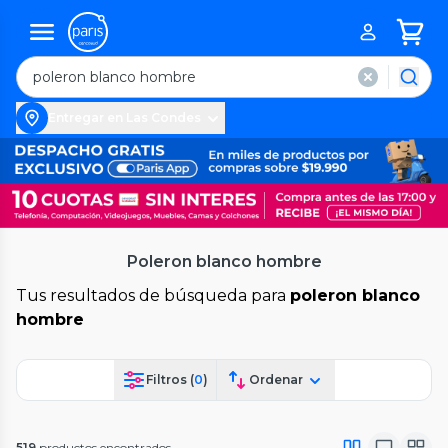
Entregar en Las Condes
Poleron blanco hombre
Tus resultados de búsqueda para
poleron blanco
hombre
Filtros (
0
)
Ordenar
519
productos encontrados