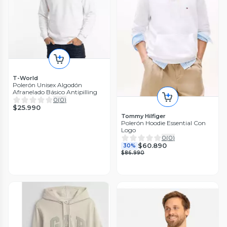
T-World
Polerón Unisex Algodón
Afranelado Básico Antipilling
0
(
0
)
$25.990
Tommy Hilfiger
Polerón Hoodie Essential Con
Logo
0
(
0
)
$60.890
30%
$86.990