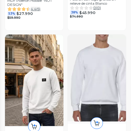
MDF Polerón Hoodie "NOT
relieve de cinta Blanco
DESIGN"
0
(
0
)
4.4
(
5
)
$45.990
38%
$27.990
53%
$74.990
$59.990