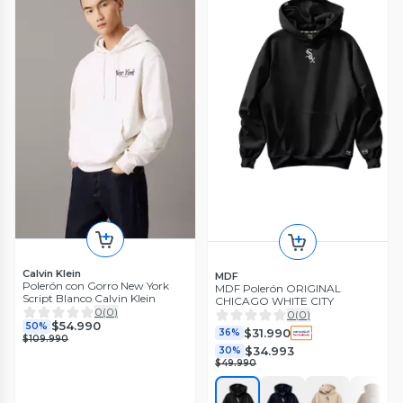
Calvin Klein
MDF
Polerón con Gorro New York
MDF Polerón ORIGINAL
Script Blanco Calvin Klein
CHICAGO WHITE CITY
0
(
0
)
0
(
0
)
$54.990
50%
$31.990
36%
$109.990
$34.993
30%
$49.990