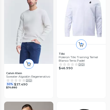
Tilki
Poleron Tilki Training Temel
Blanco Tenis Padel
0
(
0
)
$46.990
Calvin Klein
Sweater Algodón Regenerativo
0
(
0
)
$37.490
50%
$74.990