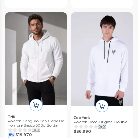
TNK
Zoo York
Poleron Canguro Con Cierre De
Polerón Hood Original Double
Hombre Basico 500g Bordar
0
(
0
)
0
(
0
)
$36.990
$19.970
8%