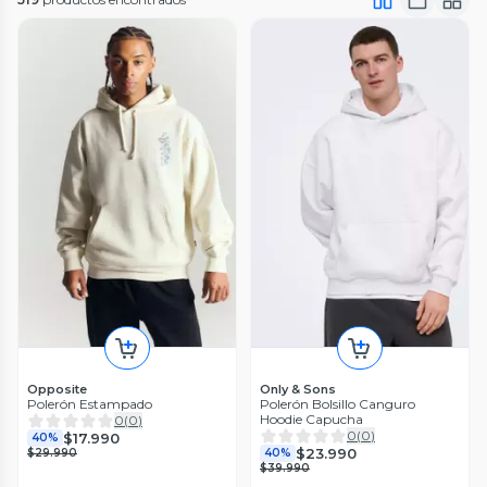
Opposite
Only & Sons
Polerón Estampado
Polerón Bolsillo Canguro
Hoodie Capucha
0
(
0
)
0
(
0
)
$17.990
40%
$23.990
$29.990
40%
$39.990