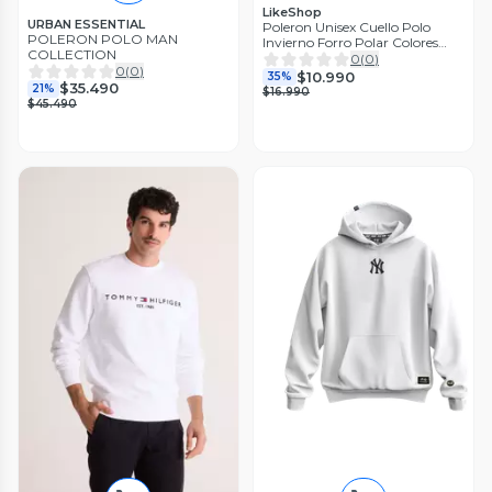
LikeShop
URBAN ESSENTIAL
Poleron Unisex Cuello Polo
POLERON POLO MAN
Invierno Forro Polar Colores
COLLECTION
Z106
0
(
0
)
0
(
0
)
$10.990
35%
$35.490
21%
$16.990
$45.490