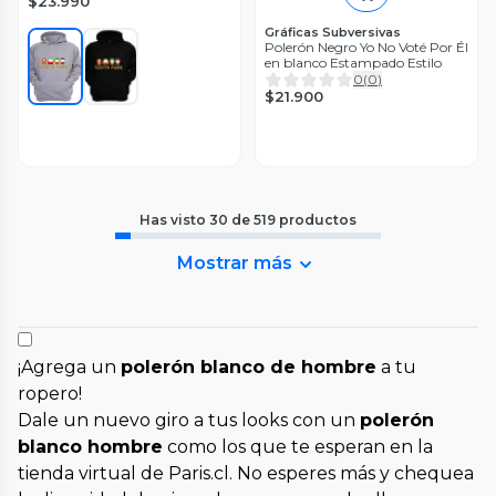
$23.990
Gráficas Subversivas
Polerón Negro Yo No Voté Por Él
en blanco Estampado Estilo
0
(
0
)
$21.900
Has visto
30
de
519
productos
Mostrar más
¡Agrega un
polerón blanco de hombre
a tu
ropero!
Dale un nuevo giro a tus looks con un
polerón
blanco hombre
como los que te esperan en la
tienda virtual de Paris.cl. No esperes más y chequea