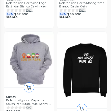
Polerón con Gorro con Logo
Polerón con Gorro Monograma
Estándar Blanco Calvin Klein
Blanco Calvin Klein
0
(
0
)
0
(
0
)
$42.990
$49.990
50%
50%
$86.990
$99.990
Sumey
Poleron Algodon Capucha
South Park Stan, Kyle, Kenny Y
Cartman Comedy Central
0
(
0
)