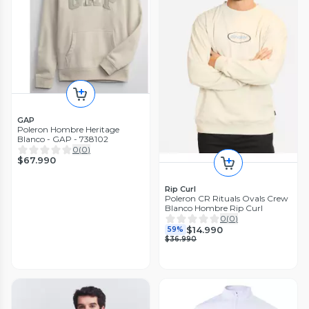
GAP
Poleron Hombre Heritage
Blanco - GAP - 738102
0
(
0
)
$67.990
Rip Curl
Poleron CR Rituals Ovals Crew
Blanco Hombre Rip Curl
0
(
0
)
$14.990
59%
$36.990