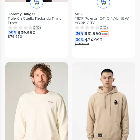
MDF
Tommy Hilfiger
MDF Polerón ORIGINAL NEW
Polerón Cuello Redondo Print
YORK CITY
Front
0
(
0
)
0
(
0
)
$39.990
50%
$31.990
36%
$79.990
$34.993
30%
$49.990