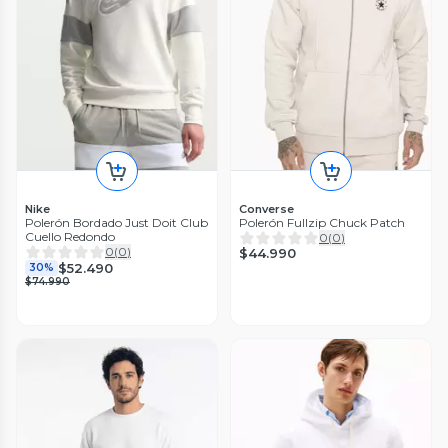
Nike
Converse
Polerón Bordado Just Doit Club
Polerón Fullzip Chuck Patch
Cuello Redondo
0
(
0
)
0
(
0
)
$44.990
$52.490
30%
$74.990