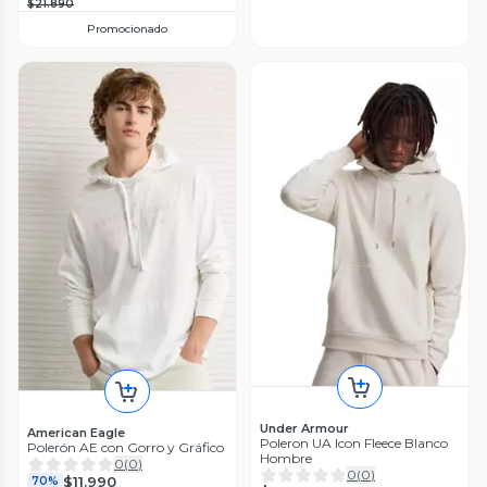
$21.890
Promocionado
Under Armour
American Eagle
Poleron UA Icon Fleece Blanco
Polerón AE con Gorro y Gráfico
Hombre
0
(
0
)
0
(
0
)
$11.990
70%