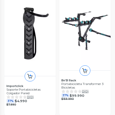
Bn'B Rack
Portabicicleta Transformer 3
Importclick
Bicicletas
Soporte Portabicicletas
0
(
0
)
Colgador Pared
$99.990
37%
0
(
0
)
$159.990
$4.990
37%
$7.990