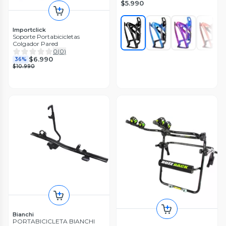
$5.990
Importclick
Soporte Portabicicletas
Colgador Pared
0
(
0
)
$6.990
36%
$10.990
Bianchi
PORTABICICLETA BIANCHI