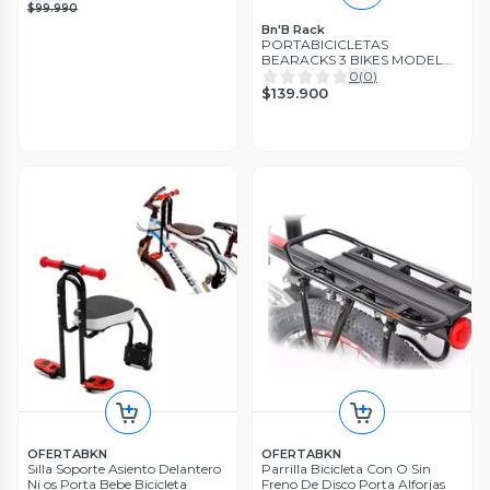
$99.990
Bn'B Rack
PORTABICICLETAS
BEARACKS 3 BIKES MODELO
TRANSFORMER.
0
(
0
)
$139.900
OFERTABKN
OFERTABKN
Silla Soporte Asiento Delantero
Parrilla Bicicleta Con O Sin
Ni os Porta Bebe Bicicleta
Freno De Disco Porta Alforjas