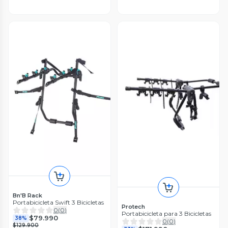
Bn'B Rack
Portabicicleta Swift 3 Bicicletas
Protech
0
(
0
)
Portabicicleta para 3 Bicicletas
$79.990
38%
0
(
0
)
$129.900