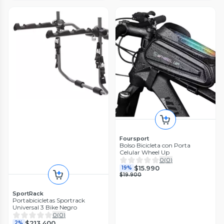
Foursport
Bolso Bicicleta con Porta
Celular Wheel Up
0
(
0
)
$15.990
19%
$19.900
SportRack
Portabicicletas Sportrack
Universal 3 Bike Negro
0
(
0
)
$213.400
2%