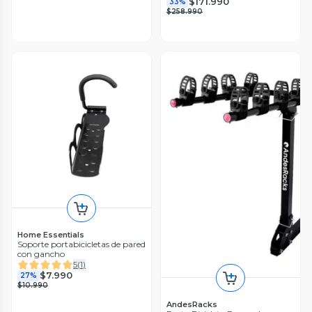
$171.990
33%
$258.990
Home Essentials
Soporte portabicicletas de pared
con gancho
5
(
1
)
$7.990
27%
$10.990
AndesRacks