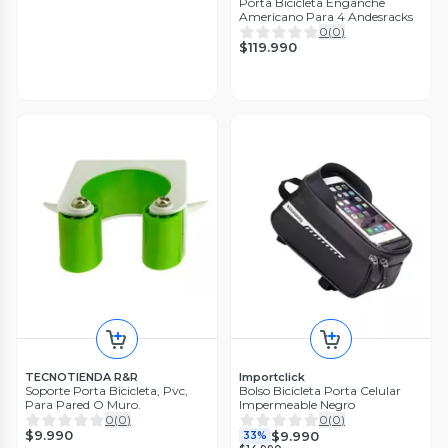
Porta Bicicleta Enganche
Americano Para 4 Andesracks
0
(
0
)
$119.990
TECNOTIENDA R&R
Importclick
Soporte Porta Bicicleta, Pvc,
Bolso Bicicleta Porta Celular
Para Pared O Muro.
Impermeable Negro
0
(
0
)
0
(
0
)
$9.990
$9.990
33%