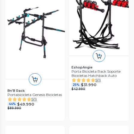
EshopAngie
Porta Bicicleta Rack Soporte
Bicicletas Hatchback Auto
5
(
1
)
$31.990
25%
$42.990
Bn'B Rack
Portabicicleta Genesis Bicicletas
5
(
1
)
$49.990
44%
$89.990