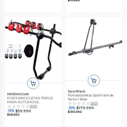
$14.990
SportRack
HIPERHOGAR
Portabicicletas Sportrack de
PORTABICICLETAS TRIPLE
Techo 1 Bike
PARA AUTOMOVIL
0
(
0
)
0
(
0
)
$179.990
10%
$59.990
12%
$199.990
$68.550