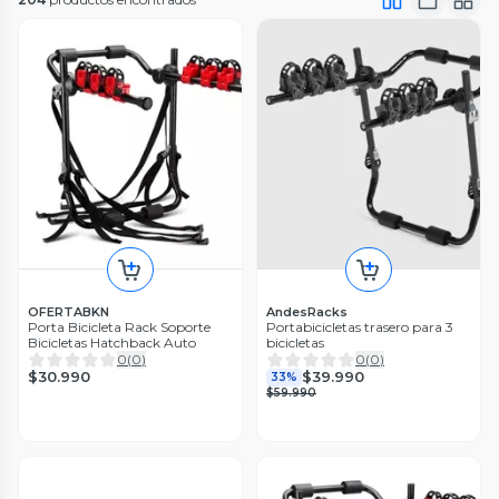
OFERTABKN
AndesRacks
Porta Bicicleta Rack Soporte
Portabicicletas trasero para 3
Bicicletas Hatchback Auto
bicicletas
0
(
0
)
0
(
0
)
$30.990
$39.990
33%
$59.990