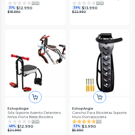
0
(
0
)
0
(
0
)
$12.990
$13.990
31%
39%
$18.990
$22.990
EshopAngie
EshopAngie
Silla Soporte Asiento Delantero
Gancho Para Bicicletas Soporte
Niños Porta Bebe Bicicleta
Muro Portabicicleta
0
(
0
)
5
(
1
)
$12.990
$3.990
48%
33%
$24.990
$5.990