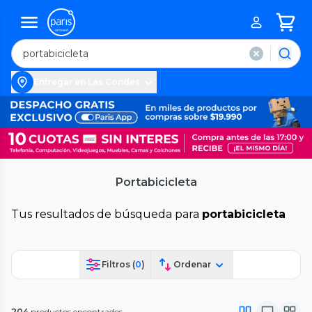
Entregar en Las Condes
Portabicicleta
Tus resultados de búsqueda para
portabicicleta
Filtros (
0
)
Ordenar
204
productos encontrados