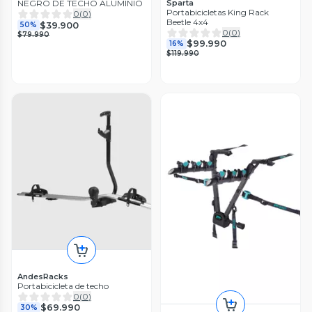
Sparta
NEGRO DE TECHO ALUMINIO
Portabicicletas King Rack
0
(
0
)
Beetle 4x4
$39.900
50%
0
(
0
)
$79.990
$99.990
16%
$119.990
AndesRacks
Portabicicleta de techo
0
(
0
)
$69.990
30%