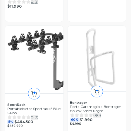
0
(
0
)
$11.990
Bontrager
SportRack
Porta Caramagiola Bontrager
Portabicicletas Sportrack 5 Bike
Hollow 6mm Negro
Cubo
0
(
0
)
0
(
0
)
$1.990
60%
$464.500
5%
$4.990
$489.990