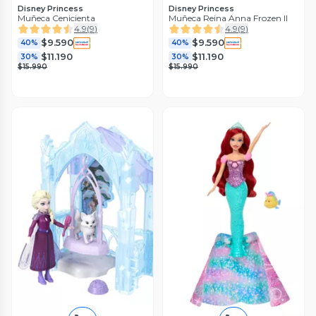
Disney Princess
Disney Princess
Muñeca Cenicienta
Muñeca Reina Anna Frozen II
4.9
(
9
)
4.9
(
9
)
$9.590
$9.590
40%
40%
$11.190
$11.190
30%
30%
$15.990
$15.990