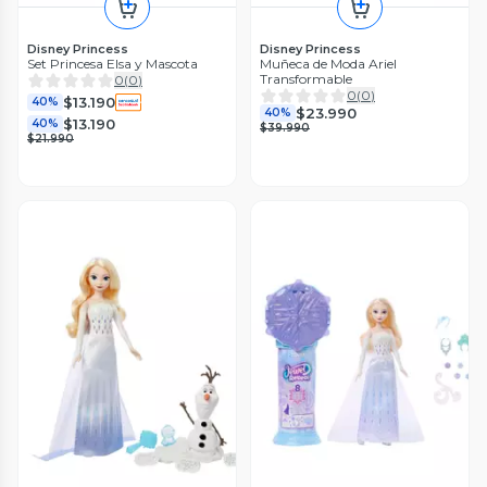
Disney Princess
Disney Princess
Set Princesa Elsa y Mascota
Muñeca de Moda Ariel
Transformable
0
(
0
)
0
(
0
)
$13.190
40%
$23.990
40%
$13.190
40%
$39.990
$21.990