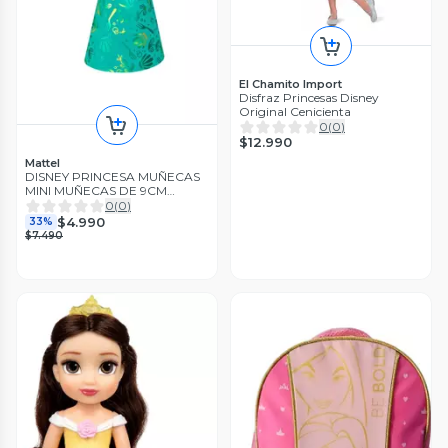
El Chamito Import
Disfraz Princesas Disney
Original Cenicienta
0
(
0
)
$12.990
Mattel
DISNEY PRINCESA MUÑECAS
MINI MUÑECAS DE 9CM
SORPRESA - ARIEL
0
(
0
)
$4.990
33%
$7.490