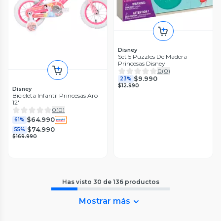
Disney
Set 5 Puzzles De Madera
Princesas Disney
0
(
0
)
$9.990
23%
$12.990
Disney
Bicicleta Infantil Princesas Aro
12'
0
(
0
)
$64.990
61%
$74.990
55%
$169.990
Has visto
30
de
136
productos
Mostrar más