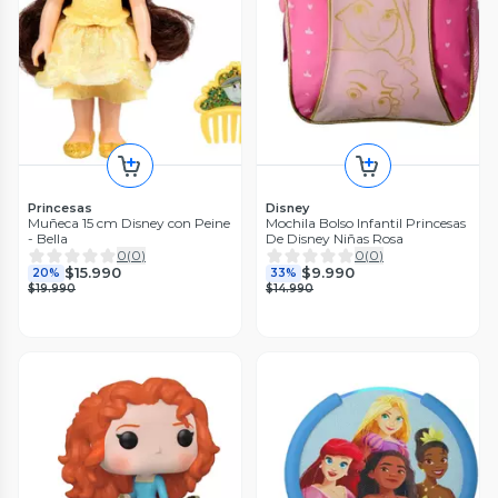
Princesas
Disney
Muñeca 15 cm Disney con Peine
Mochila Bolso Infantil Princesas
- Bella
De Disney Niñas Rosa
0
(
0
)
0
(
0
)
$15.990
$9.990
20%
33%
$19.990
$14.990