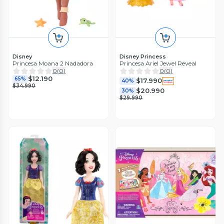
Disney
Disney Princess
Princesa Moana 2 Nadadora
Princesa Ariel Jewel Reveal
0
(
0
)
0
(
0
)
$12.190
65%
$17.990
40%
$34.990
$20.990
30%
$29.990