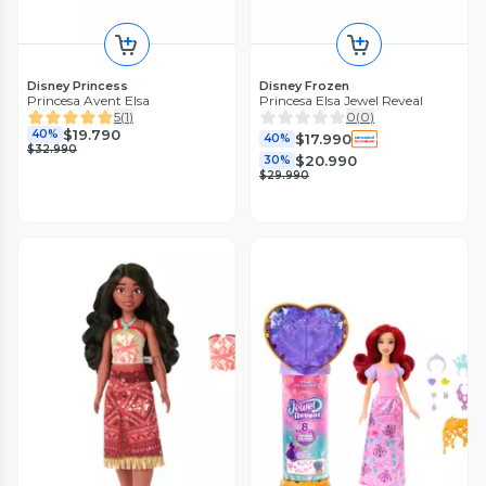
Disney Princess
Disney Frozen
Princesa Avent Elsa
Princesa Elsa Jewel Reveal
5
(
1
)
0
(
0
)
$19.790
40%
$17.990
40%
$32.990
$20.990
30%
$29.990