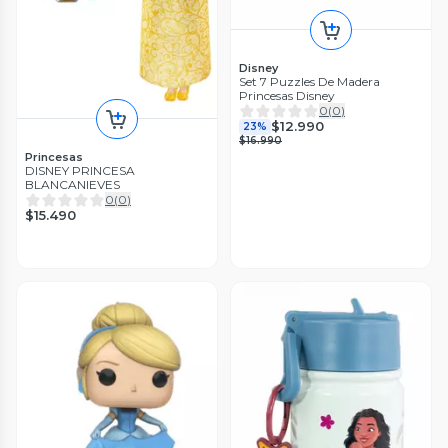
Disney
Set 7 Puzzles De Madera
Princesas Disney
0
(
0
)
$12.990
23%
$16.990
Princesas
DISNEY PRINCESA
BLANCANIEVES
0
(
0
)
$15.490