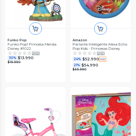
Funko Pop
Amazon
Funko Pop! Princesa Merida
Parlante Inteligente Alexa Echo
Disney #1022
Pop Kids - Princesas Disney
0
(
0
)
0
(
0
)
$13.990
30%
$52.990
24%
$19.990
$54.990
21%
$69.990