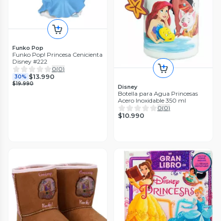
Funko Pop
Funko Pop! Princesa Cenicienta
Disney #222
0
(
0
)
$13.990
30%
$19.990
Disney
Botella para Agua Princesas
Acero Inoxidable 350 ml
0
(
0
)
$10.990