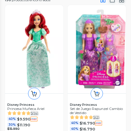
Disney Princess
Disney Princess
Princesa Muñeca Ariel
Set de Juego Rapunzel Cambio
de Vestido
5
(
14
)
5
(
2
)
$9.590
40%
$16.790
40%
$11.190
30%
$16.790
$15.990
40%