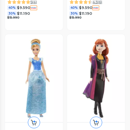
5
(
4
)
4.3
(
6
)
$9.590
$9.590
40%
40%
$11.190
$11.190
30%
30%
$15.990
$15.990