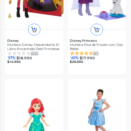
Disney
Disney Princess
Muñeca Disney Descendants El
Muñeca Elsa de Frozen con Oso
Libro Encantado Red Princesas
Bebé
0
(
0
)
5
(
1
)
$18.990
$17.990
57%
40%
$44.990
$29.990