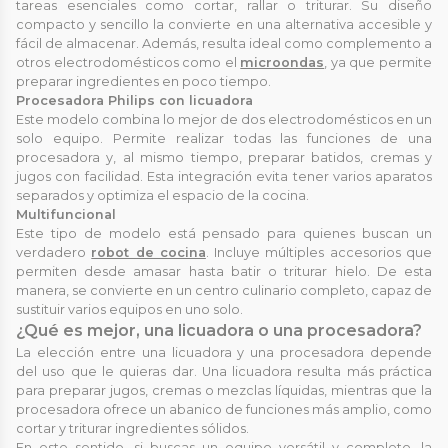
tareas esenciales como cortar, rallar o triturar. Su diseño
compacto y sencillo la convierte en una alternativa accesible y
fácil de almacenar. Además, resulta ideal como complemento a
otros electrodomésticos como el
microondas
, ya que permite
preparar ingredientes en poco tiempo.
Procesadora Philips con licuadora
Este modelo combina lo mejor de dos electrodomésticos en un
solo equipo. Permite realizar todas las funciones de una
procesadora y, al mismo tiempo, preparar batidos, cremas y
jugos con facilidad. Esta integración evita tener varios aparatos
separados y optimiza el espacio de la cocina.
Multifuncional
Este tipo de modelo está pensado para quienes buscan un
verdadero
robot de cocina
. Incluye múltiples accesorios que
permiten desde amasar hasta batir o triturar hielo. De esta
manera, se convierte en un centro culinario completo, capaz de
sustituir varios equipos en uno solo.
¿Qué es mejor, una licuadora o una procesadora?
La elección entre una licuadora y una procesadora depende
del uso que le quieras dar. Una licuadora resulta más práctica
para preparar jugos, cremas o mezclas líquidas, mientras que la
procesadora ofrece un abanico de funciones más amplio, como
cortar y triturar ingredientes sólidos.
En este sentido, si buscas un equipo versátil y completo, la