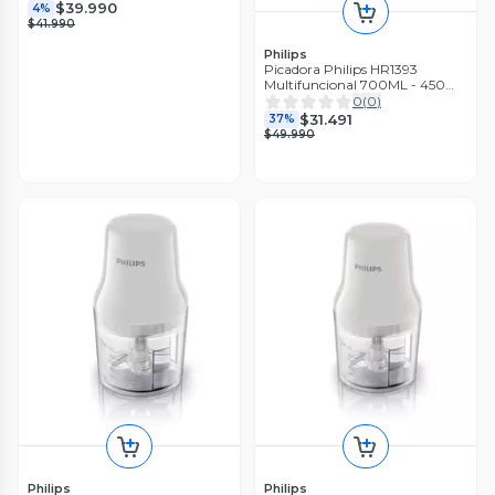
$39.990
4%
$41.990
Philips
Picadora Philips HR1393
Multifuncional 700ML - 450W
- Inox
0
(
0
)
$31.491
37%
$49.990
Philips
Philips