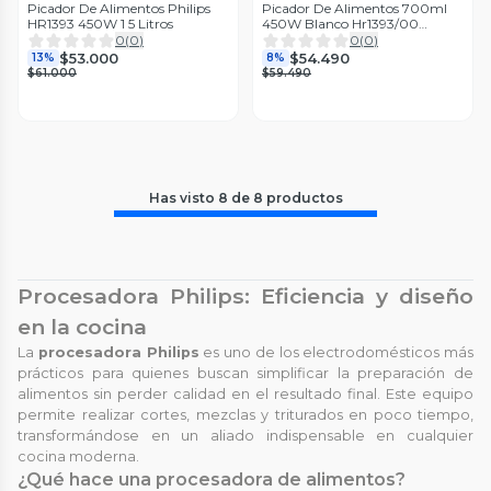
Picador De Alimentos Philips
Picador De Alimentos 700ml
HR1393 450W 1 5 Litros
450W Blanco Hr1393/00
Philips
0
(
0
)
0
(
0
)
$53.000
$54.490
13%
8%
$61.000
$59.490
Has visto
8
de
8
productos
Procesadora Philips: Eficiencia y diseño
en la cocina
La
procesadora Philips
es uno de los electrodomésticos más
prácticos para quienes buscan simplificar la preparación de
alimentos sin perder calidad en el resultado final. Este equipo
permite realizar cortes, mezclas y triturados en poco tiempo,
transformándose en un aliado indispensable en cualquier
cocina moderna.
¿Qué hace una procesadora de alimentos?