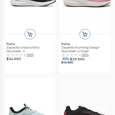
Puma
Puma
Zapatilla Urbana Niña
Zapatilla Running Design
Skyrocket -2
Skyrocket-LI Mujer
0
(
0
)
0
(
0
)
$34.990
$29.990
30%
$42.990