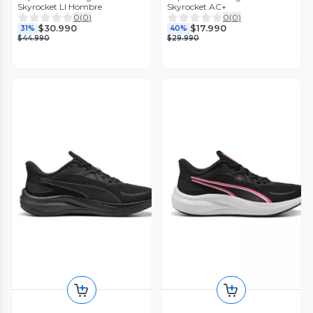
Skyrocket LI Hombre
Skyrocket AC+
0
(
0
)
0
(
0
)
$30.990
$17.990
31%
40%
$44.990
$29.990