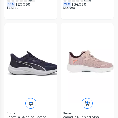
0
(
0
)
0
(
0
)
$29.990
$34.990
30%
22%
$42.990
$44.990
Puma
Puma
Zapatilla Running Cordón
Zapatilla Running Niña