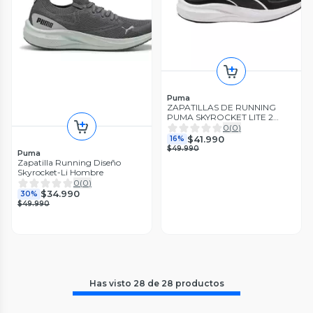
Puma
ZAPATILLAS DE RUNNING
PUMA SKYROCKET LITE 2
MUJER | 313020 06
0
(
0
)
$41.990
16%
$49.990
Puma
Zapatilla Running Diseño
Skyrocket-Li Hombre
0
(
0
)
$34.990
30%
$49.990
Has visto
28
de
28
productos