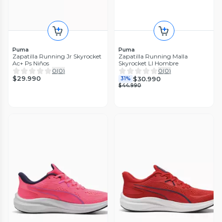
Puma
Puma
Zapatilla Running Jr Skyrocket
Zapatilla Running Malla
Ac+ Ps Niños
Skyrocket LI Hombre
0
(
0
)
0
(
0
)
$29.990
$30.990
31%
$44.990