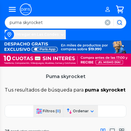
Entregar en Las Condes
Puma skyrocket
Tus resultados de búsqueda para
puma skyrocket
Filtros (
0
)
Ordenar
28
productos encontrados