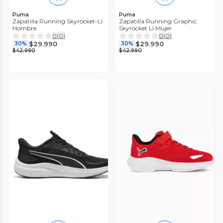
Puma
Puma
Zapatilla Running Skyrocket-LI
Zapatilla Running Graphic
Hombre
Skyrocket LI Mujer
0
(
0
)
0
(
0
)
$29.990
$29.990
30%
30%
$42.990
$42.990