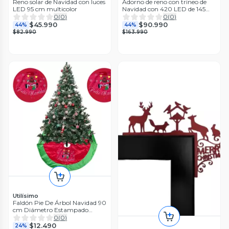
Reno solar de Navidad con luces
Adorno de reno con trineo de
LED 95 cm multicolor
Navidad con 420 LED de 145
cm blanco
0
(
0
)
0
(
0
)
$45.990
$90.990
44%
44%
$82.990
$163.990
Utilísimo
Faldón Pie De Árbol Navidad 90
cm Diámetro Estampado
Renos Navideños
0
(
0
)
$12.490
24%