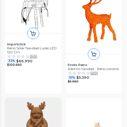
Importclick
Reno Solar Navidad Luces LED
120 Cm
0
(
0
)
$66.990
33%
Prints Patro
$100.990
Adorno navidad - Reno voronoi
0
(
0
)
$5.390
10%
$5.990