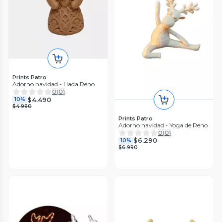
Prints Patro
Adorno navidad - Hada Reno
0
(
0
)
$4.490
10%
$4.990
Prints Patro
Adorno navidad - Yoga de Reno
0
(
0
)
$6.290
10%
$6.990