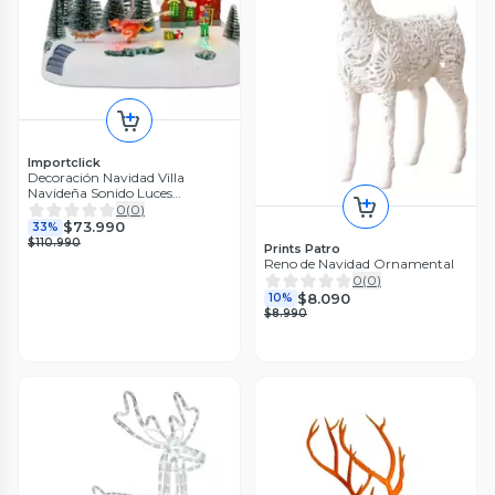
Importclick
Decoración Navidad Villa
Navideña Sonido Luces
Movimiento Pascuero Renos
0
(
0
)
$73.990
33%
$110.990
Prints Patro
Reno de Navidad Ornamental
0
(
0
)
$8.090
10%
$8.990