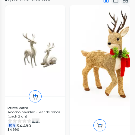
Prints Patro
Adorno navidad - Par de renos
(pack 2 un)
0
(
0
)
$4.490
10%
$4.990