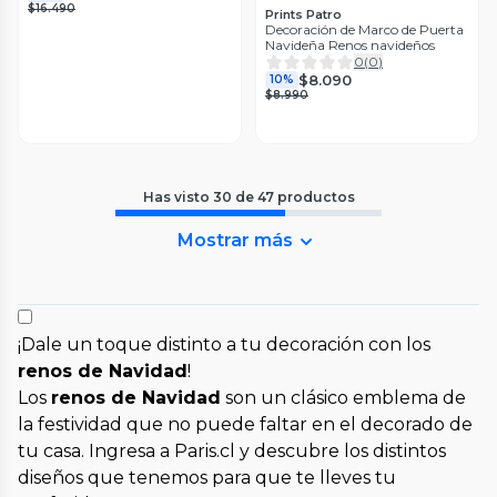
$16.490
Prints Patro
Decoración de Marco de Puerta
Navideña Renos navideños
0
(
0
)
$8.090
10%
$8.990
Has visto
30
de
47
productos
Mostrar más
¡Dale un toque distinto a tu decoración con los
renos de Navidad
!
Los
renos de Navidad
son un clásico emblema de
la festividad que no puede faltar en el decorado de
tu casa. Ingresa a Paris.cl y descubre los distintos
diseños que tenemos para que te lleves tu