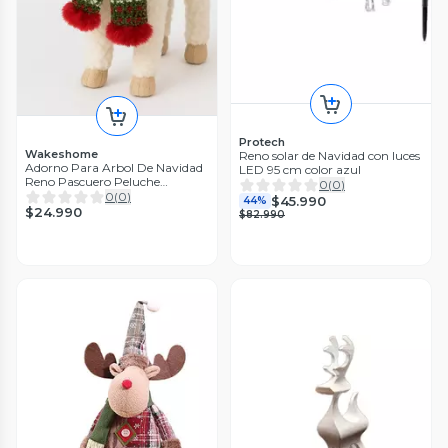
Protech
Wakeshome
Reno solar de Navidad con luces
Adorno Para Arbol De Navidad
LED 95 cm color azul
Reno Pascuero Peluche
0
(
0
)
Navideño 38cm
0
(
0
)
$45.990
44%
$24.990
$82.990