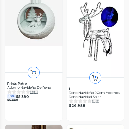
Prints Patro
Adorno Navideño De Reno
1
0
(
0
)
Reno Navideño 90cm Adornos
$5.390
Reno Navidad Solar
10%
$5.990
0
(
0
)
$26.988