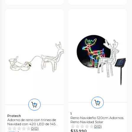
1
Protech
Reno Navideño 120cm Adornos
Adorno de reno con trineo de
Reno Navidad Solar
Navidad con 420 LED de 145
0
(
0
)
cm blanco
0
(
0
)
$33.990