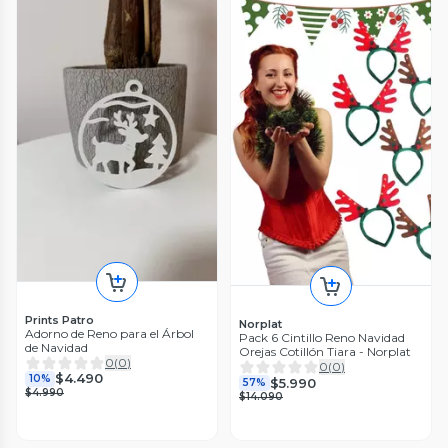
Prints Patro
Norplat
Adorno de Reno para el Árbol
Pack 6 Cintillo Reno Navidad
de Navidad
Orejas Cotillón Tiara - Norplat
0
(
0
)
0
(
0
)
$4.490
10%
$5.990
57%
$4.990
$14.090