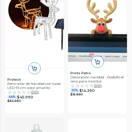
Prints Patro
Decoración navidad - Rodolfo el
Protech
reno para monitor
Reno solar de Navidad con luces
0
(
0
)
LED 95 cm color amarillo
$14.390
10%
0
(
0
)
$15.990
$45.990
44%
$82.990