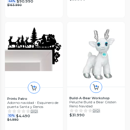
$90.990
44%
$163.990
Build-A-Bear Workshop
Prints Patro
Peluche Build a Bear Glisten
Adorno navidad - Esquinero de
Reno Navidad
puerta Santa y Renos
0
(
0
)
0
(
0
)
$31.990
$4.490
10%
$4.990