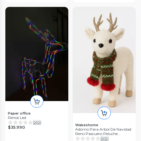
Paper office
Renos Led
0
(
0
)
Wakeshome
$35.990
Adorno Para Arbol De Navidad
Reno Pascuero Peluche
Navideño 48cm
0
(
0
)