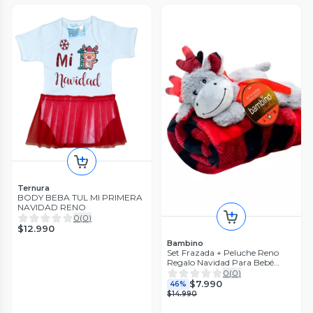
Ternura
BODY BEBA TUL MI PRIMERA
NAVIDAD RENO
0
(
0
)
$12.990
Bambino
Set Frazada + Peluche Reno
Regalo Navidad Para Bebé
Bambino Reno Gris
0
(
0
)
$7.990
46%
$14.990