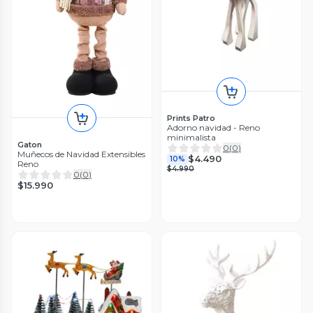
Prints Patro
Adorno navidad - Reno
minimalista
Gaton
0
(
0
)
Muñecos de Navidad Extensibles
$4.490
10%
Reno
$4.990
0
(
0
)
$15.990