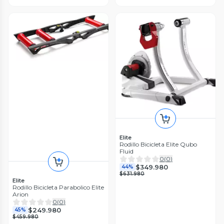
Elite
Rodillo Bicicleta Elite Qubo
Fluid
0
(
0
)
$349.980
44%
$631.980
Elite
Rodillo Bicicleta Parabolico Elite
Arion
0
(
0
)
$249.980
45%
$459.980