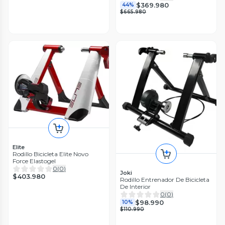
$369.980
44%
$665.980
Elite
Rodillo Bicicleta Elite Novo
Force Elastogel
0
(
0
)
Joki
$403.980
Rodillo Entrenador De Bicicleta
De Interior
0
(
0
)
$98.990
10%
$110.990