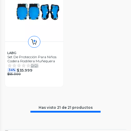
LABG
Set De Protección Para Niños
Codera Rodillera Muñequera
0
(
0
)
$35.999
34%
$55.000
Has visto
21
de
21
productos