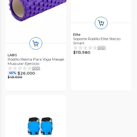
Elite
Soporte Rodillo Elite Sterzo
Smart
0
(
0
)
$115.980
LABG
Rodillo Resina Para Yoga Masaje
Muscular Ejercicio
0
(
0
)
$26.000
46%
$49.000