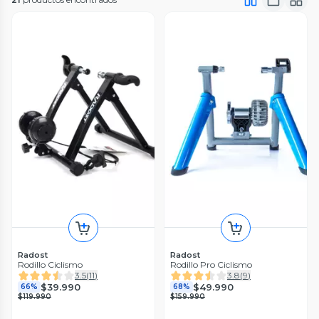
Radost
Radost
Rodillo Ciclismo
Rodillo Pro Ciclismo
3.5
(
11
)
3.8
(
9
)
$39.990
$49.990
66%
68%
$119.990
$159.990