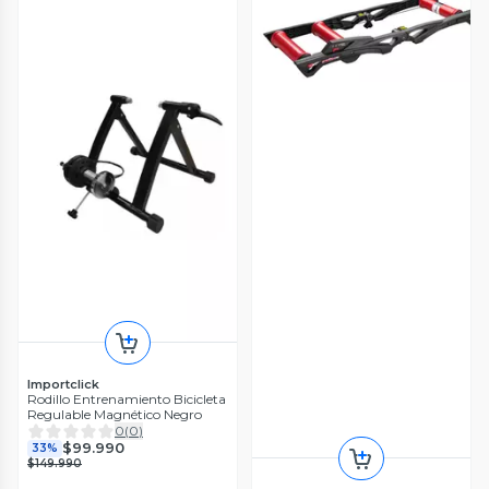
Importclick
Rodillo Entrenamiento Bicicleta
Regulable Magnético Negro
0
(
0
)
$99.990
33%
$149.990