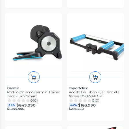
Garmin
Importclick
Rodillo Ciclismo Garmin Trainer
Rodillo Equilibrio Fijar Bicicleta
Tacx Flux 2 Smart
fitness 135x12x46 CM
0
(
0
)
0
(
0
)
$849.990
$183.990
34%
33%
$1.299.990
$275.990