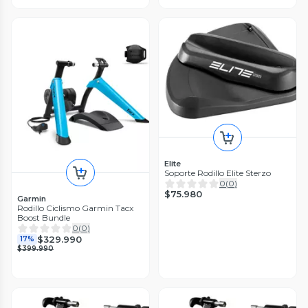
Elite
Soporte Rodillo Elite Sterzo
0
(
0
)
$75.980
Garmin
Rodillo Ciclismo Garmin Tacx
Boost Bundle
0
(
0
)
$329.990
17%
$399.990