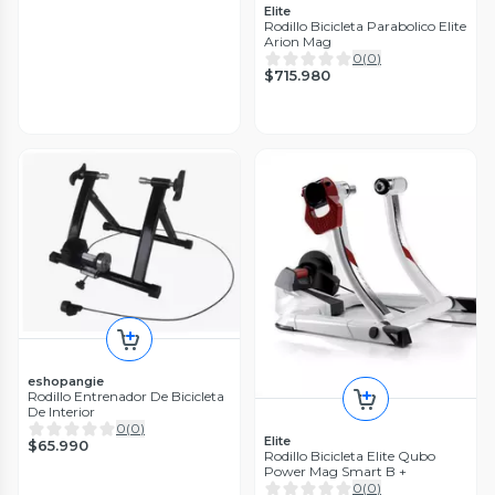
Elite
Rodillo Bicicleta Parabolico Elite
Arion Mag
0
(
0
)
$715.980
eshopangie
Rodillo Entrenador De Bicicleta
De Interior
0
(
0
)
Elite
$65.990
Rodillo Bicicleta Elite Qubo
Power Mag Smart B +
0
(
0
)