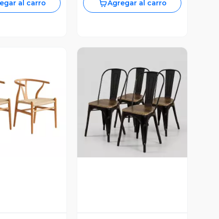
egar al carro
Agregar al carro
ista Previa
Vista Previa