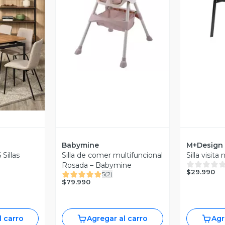
V
Vista Previa
revia
Babymine
M+Design
Sillas
Silla de comer multifuncional
Silla visit
Rosada – Babymine
$29.990
5
(
2
)
$79.990
l carro
Agregar al carro
Agr