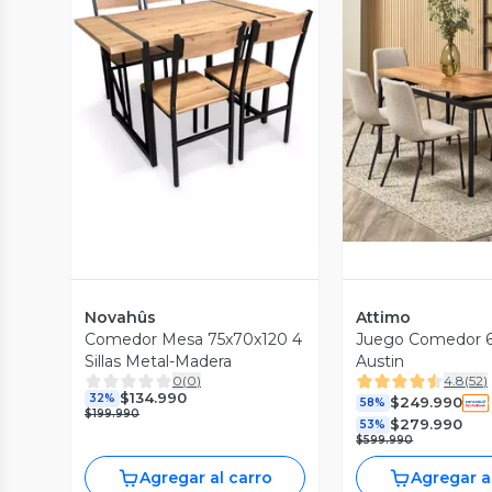
Vista Previa
Vista P
Novahûs
Attimo
Comedor Mesa 75x70x120 4
Juego Comedor 6 
Sillas Metal-Madera
Austin
0
(
0
)
4.8
(
52
)
$134.990
32%
$249.990
58%
$199.990
$279.990
53%
$599.990
Agregar al carro
Agregar a