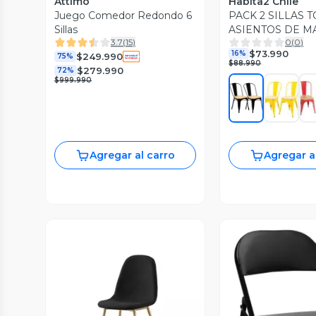
Attimo
Habita2 Chile
Juego Comedor Redondo 6
PACK 2 SILLAS 
Sillas
ASIENTOS DE 
3.7
(
15
)
0
(
0
)
ESTRUCTURA ME
$73.990
16%
$249.990
75%
$88.990
$279.990
72%
$999.990
Agregar al carro
Agregar a
Vista Previa