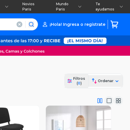
Novios
Mundo
Te
Paris
Paris
ayudamos
¡Hola! Ingresa o regístrate
Filtros
Ordenar
(
0
)