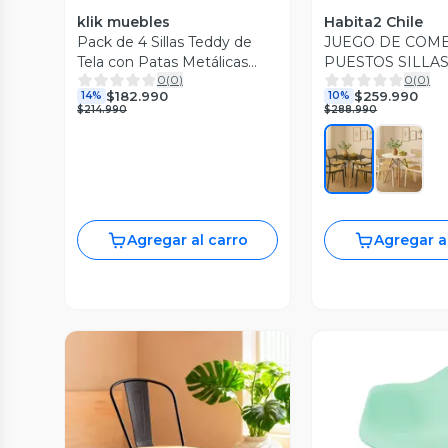
klik muebles
Habita2 Chile
Pack de 4 Sillas Teddy de
JUEGO DE COM
Tela con Patas Metálicas
PUESTOS SILLA
0
(
0
)
0
(
0
)
Negras - Crema
POLIPROPILENO
$182.990
$259.990
14%
10%
EAMES 100CM B
$214.990
$288.990
METAL Y MADE
Agregar al carro
Agregar a