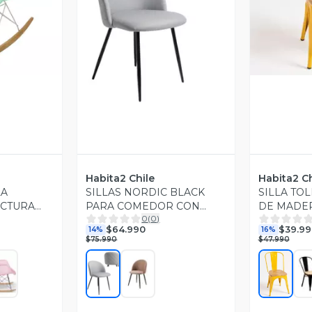
revia
V
Vista Previa
Habita2 Chile
Habita2 Ch
LA
SILLAS NORDIC BLACK
SILLA TOL
UCTURA
PARA COMEDOR CON
DE MADE
0
(
0
)
BASE METALICA COLOR
METALICA
$64.990
$39.99
14%
16%
NEGRO ASIENTO TAPIZ
$75.990
$47.990
LINO