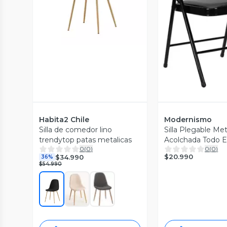
Vista P
Habita2 Chile
Modernismo
Silla de comedor lino
Silla Plegable Met
trendytop patas metalicas
Acolchada Todo 
0
(
0
)
0
(
0
)
$20.990
$34.990
36%
$54.990