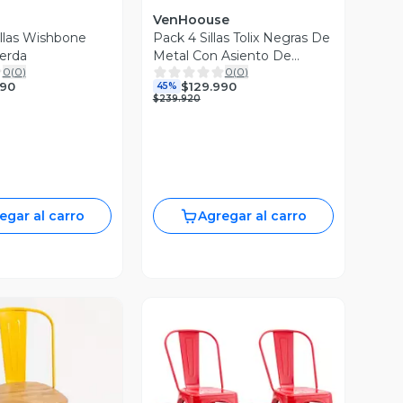
VenHoouse
illas Wishbone
Pack 4 Sillas Tolix Negras De
erda
Metal Con Asiento De
0
(
0
)
0
(
0
)
Madera Oscura Para
990
$129.990
45%
Comedor
$239.920
egar al carro
Agregar al carro