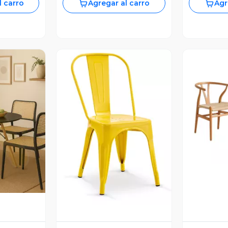
l carro
Agregar al carro
Agr
V
revia
Vista Previa