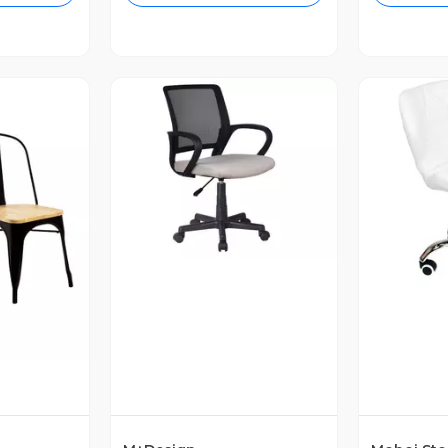
Vista Previa
V
revia