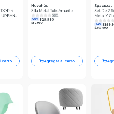
Novahûs
Spacezat
EDOR 4
Silla Metal Tolix Amarillo
Set De 2 S
0
(
0
)
S URBAN
Metal Y Cu
$29.990
50%
 + MESA
$59.990
$189.
24%
ASE
$249.990
RA
l carro
Agregar al carro
Agr