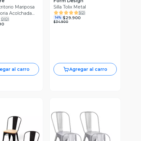
re
Form Design
critorio Mariposa
Silla Tolix Metal
5
(
2
)
toria Acolchada
$29.900
14%
0
(
0
)
$34.900
90
egar al carro
Agregar al carro