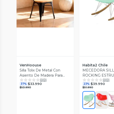
Vista Previa
Vista P
VenHoouse
Habita2 Chile
Silla Tolix De Metal Con
MECEDORA SIL
Asiento De Madera Para
ROCKING ESTR
0
(
0
)
0
(
0
)
Comedor Negra
METALICA
$33.990
$39.990
37%
23%
$53.990
$51.990