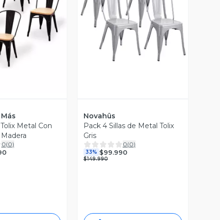
Vista Previa
ista Previa
 Más
Novahûs
s Tolix Metal Con
Pack 4 Sillas de Metal Tolix
 Madera
Gris
0
(
0
)
0
(
0
)
90
$99.990
33%
$149.990