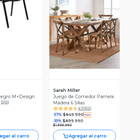
ista Previa
Vista Previa
Sarah Miller
a negro M+Design
Juego de Comedor Pamela
0
(
0
)
Madera 6 Sillas
4.7
(
90
)
$849.990
57%
$899.990
55%
$1.999.990
egar al carro
Agregar al carro