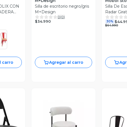
M+Design
Moboi Sto
TOLIX CON
Silla de escritorio negro/gris
Silla De Es
MADERA
M+Design
Radar Gira
0
(
0
)
TALICA
Blanca
$34.990
$44.9
30%
$64.990
l carro
Agregar al carro
Agr