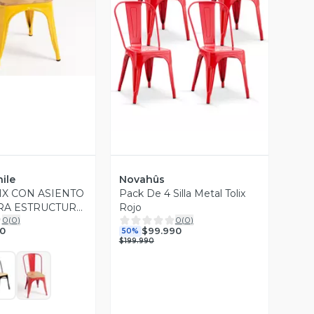
ista Previa
Vista Previa
ile
Novahûs
IX CON ASIENTO
Pack De 4 Silla Metal Tolix
RA ESTRUCTURA
Rojo
0
(
0
)
0
(
0
)
0
$99.990
50%
$199.990