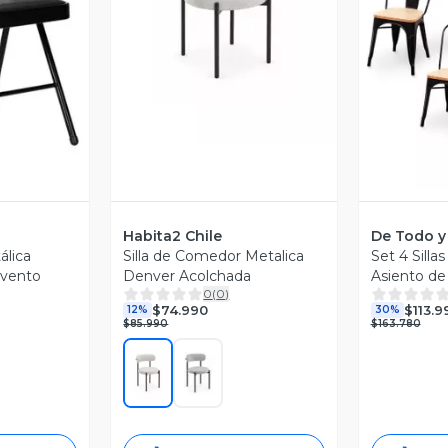
Vista Previa
revia
V
Habita2 Chile
De Todo y
álica
Silla de Comedor Metalica
Set 4 Silla
Evento
Denver Acolchada
Asiento de
0
(
0
)
$74.990
$113.9
12%
30%
$85.990
$163.780