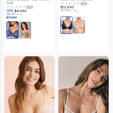
2233
0
(
0
)
0
(
0
)
$12.990
(
$12.990 x un
)
$8.990
50%
(
$8.990 x un
)
$17.990