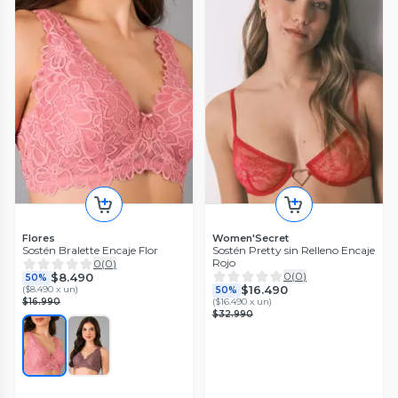
Flores
Women'Secret
Sostén Bralette Encaje Flor
Sostén Pretty sin Relleno Encaje
Rojo
0
(
0
)
0
(
0
)
$8.490
50%
$16.490
(
$8.490 x un
)
50%
$16.990
(
$16.490 x un
)
$32.990