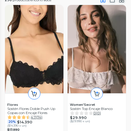
Flores
Women'Secret
Sostén Flores Doble Push Up
Sostén Top Encaje Blanco
Copas con Encaje Flores
0
(
0
)
4.7
(
74
)
$29.990
(
$29.990 x un
)
$14.390
20%
(
$14.390 x un
)
$17.990