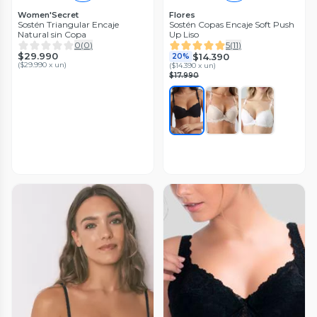
Women'Secret
Flores
Sostén Triangular Encaje
Sostén Copas Encaje Soft Push
Natural sin Copa
Up Liso
0
(
0
)
5
(
11
)
$29.990
$14.390
20%
(
$29.990 x un
)
(
$14.390 x un
)
$17.990