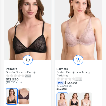
Palmers
Palmers
Sostén Bralette Encaje
Sostén Encaje con Arco y
Padding
0
(
0
)
0
(
0
)
$12.990
(
$12.990 x un
)
$10.490
30%
(
$10.490 x un
)
$14.990