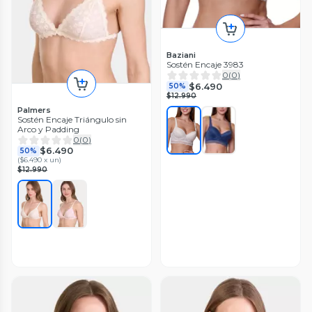
Baziani
Sostén Encaje 3983
0
(
0
)
$6.490
50%
$12.990
Palmers
Sostén Encaje Triángulo sin
Arco y Padding
0
(
0
)
$6.490
50%
(
$6.490 x un
)
$12.990