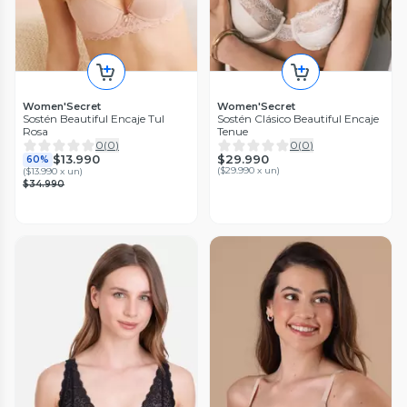
Women'Secret
Women'Secret
Sostén Beautiful Encaje Tul
Sostén Clásico Beautiful Encaje
Rosa
Tenue
0
(
0
)
0
(
0
)
$29.990
$13.990
60%
(
$29.990 x un
)
(
$13.990 x un
)
$34.990