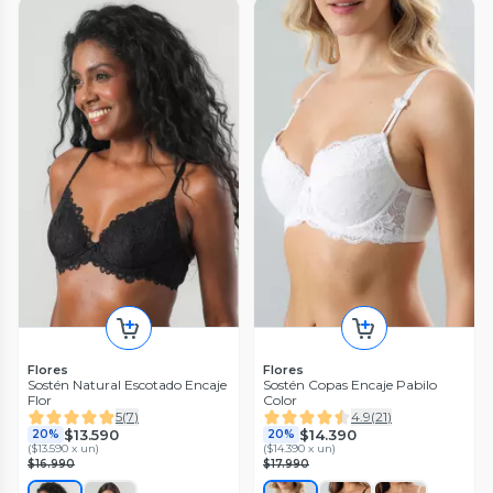
Flores
Flores
Sostén Natural Escotado Encaje
Sostén Copas Encaje Pabilo
Flor
Color
5
(
7
)
4.9
(
21
)
$13.590
$14.390
20%
20%
(
$13.590 x un
)
(
$14.390 x un
)
$16.990
$17.990