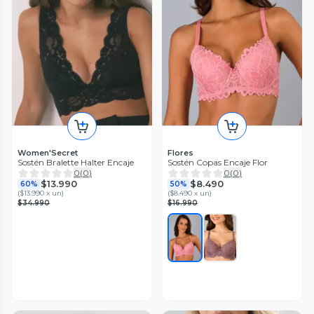
Women'Secret
Flores
Sostén Bralette Halter Encaje
Sostén Copas Encaje Flor
0
(
0
)
0
(
0
)
$13.990
$8.490
60%
50%
(
$13.990 x un
)
(
$8.490 x un
)
$34.990
$16.990