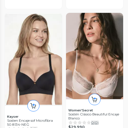
Women'Secret
Sostén Clásico Beautiful Encaje
Kayser
Blanco
Sosten Encaje sof Microfibra
0
(
0
)
50.8134-NEG
$29.990