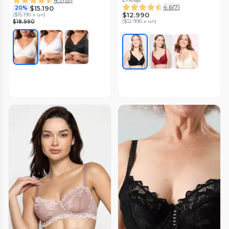
4.6
(
7
)
$15.190
20%
$12.990
(
$15.190 x un
)
(
$12.990 x un
)
$18.990