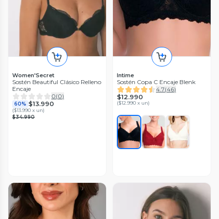
Women'Secret
Intime
Sostén Beautiful Clásico Relleno
Sostén Copa C Encaje Blenk
Encaje
4.7
(
46
)
0
(
0
)
$12.990
(
$12.990 x un
)
$13.990
60%
(
$13.990 x un
)
$34.990