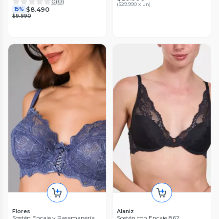
0
(
0
)
(
$29.990 x un
)
$8.490
15%
$9.990
Flores
Alaniz
Sostén Encaje y Pasamanería
Sostén con Encaje 862