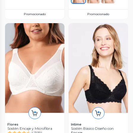
Promocionado
Promocionado
Flores
Intime
Sostén Encaje y Microfibra
Sostén Básico Diseño con
Encaje
4.7
(
19
)