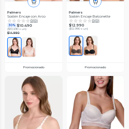
Palmers
Palmers
Sostén Encaje con Arco
Sostén Encaje Balconette
0
(
0
)
0
(
0
)
$12.990
$10.490
30%
(
$12.990 x un
)
(
$10.490 x un
)
$14.990
Promocionado
Promocionado