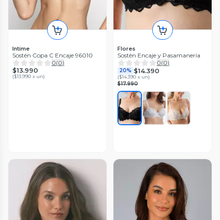
Intime
Flores
Sostén Copa C Encaje 96010
Sostén Encaje y Pasamanería
0
(
0
)
0
(
0
)
$13.990
$14.390
20%
(
$13.990 x un
)
(
$14.390 x un
)
$17.990