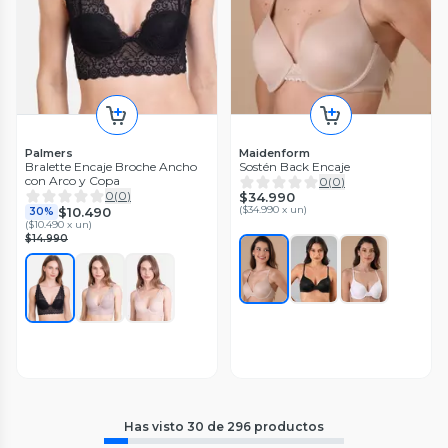
Palmers
Maidenform
Bralette Encaje Broche Ancho
Sostén Back Encaje
con Arco y Copa
0
(
0
)
0
(
0
)
$34.990
(
$34.990 x un
)
$10.490
30%
(
$10.490 x un
)
$14.990
Has visto
30
de
296
productos