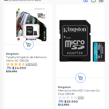
Kingston
Tarjeta Kingston de Memoria
Micro SD 128GB
4.8
(
140
)
$24.990
7%
$26.990
Kingston
Memoria MicroSD Canvas Go
Plus 128GB
0
(
0
)
$39.990
6%
$42.990