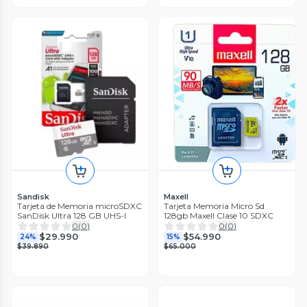
Sandisk
Maxell
Tarjeta de Memoria microSDXC
Tarjeta Memoria Micro Sd
SanDisk Ultra 128 GB UHS-I
128gb Maxell Clase 10 SDXC
0
(
0
)
0
(
0
)
$29.990
$54.990
24%
15%
$39.890
$65.000