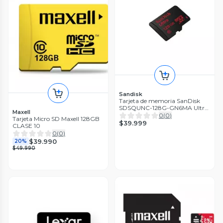
Sandisk
Tarjeta de memoria SanDisk
SDSQUNC-128G-GN6MA Ultra
Maxell
con adaptador SD 128GB
0
(
0
)
Tarjeta Micro SD Maxell 128GB
$39.999
CLASE 10
0
(
0
)
$39.990
20%
$49.990