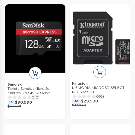
Kingston
Sandisk
MEMORIA MICROSD SELECT
Tarjeta Sandisk Micro Sd
PLUS 128GB
Express 128 Gb 100 Mb s
0
(
0
)
0
(
0
)
$29.990
14%
$90.990
5%
$34.990
$95.990