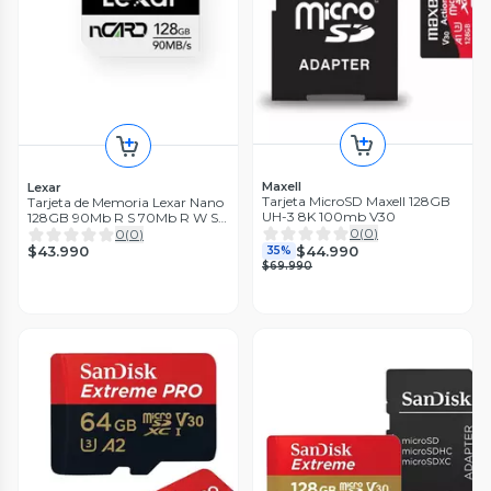
Maxell
Lexar
Tarjeta MicroSD Maxell 128GB
Tarjeta de Memoria Lexar Nano
UH-3 8K 100mb V30
128GB 90Mb R S 70Mb R W S
adap 120949
0
(
0
)
0
(
0
)
$44.990
$43.990
35%
$69.990