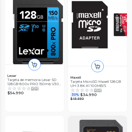
Lexar
Maxell
Tarjeta de memoria Lexar SD
Tarjeta MicroSD Maxell 128GB
128GB 800x PRO 150mb V30
UH-3 8K A1 100MB/S
HP SDXC UHSI
0
(
0
)
0
(
0
)
$54.990
$34.990
30%
$49.990