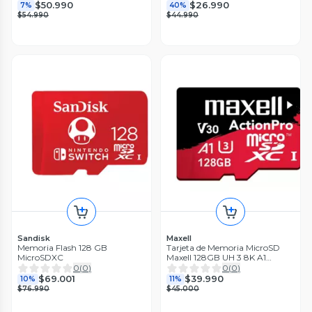
$50.990
$26.990
7%
40%
$54.990
$44.990
Sandisk
Maxell
Memoria Flash 128 GB
Tarjeta de Memoria MicroSD
MicroSDXC
Maxell 128GB UH 3 8K A1
100MBS
0
(
0
)
0
(
0
)
$69.001
$39.990
10%
11%
$76.990
$45.000