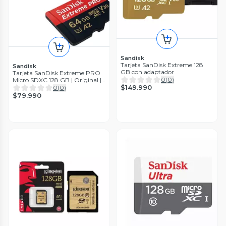
Sandisk
Tarjeta SanDisk Extreme 128
Sandisk
GB con adaptador
Tarjeta SanDisk Extreme PRO
0
(
0
)
Micro SDXC 128 GB | Original |
Ultra Rápida V30 A2 | 4K UHD
$149.990
0
(
0
)
y Cámaras de
$79.990