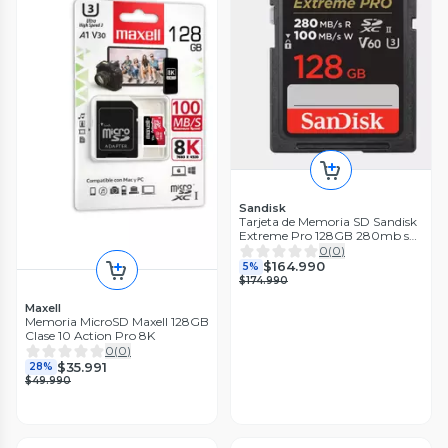
Sandisk
Tarjeta de Memoria SD Sandisk
Extreme Pro 128GB 280mb s
UHS II U3 V60 6K UHD
0
(
0
)
$164.990
5%
$174.990
Maxell
Memoria MicroSD Maxell 128GB
Clase 10 Action Pro 8K
0
(
0
)
$35.991
28%
$49.990