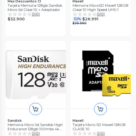
Max Descuentos Cl
Maxell
Tarjeta Memoria 128gb Sandisk
Memoria MicroSD Maxell 128GB
Micro Sd Clase 10 + Adaptador
Clase 10 High Speed UHS-1
0
(
0
)
0
(
0
)
$32.900
$26.991
32%
$39.990
Sandisk
Maxell
Memoria Micro Sd Sandisk High
Tarjeta Micro SD Maxell 128GB
Endurance 128gb 100mbs 4k
CLASE 10
V30
0
(
0
)
0
(
0
)