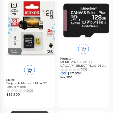
Kingston
MEMORIA MICROSD
C/ADAPT SELECT PLUS 128GB
SDCS2/128GB
0
(
0
)
$27.990
15%
$32.990
Maxell
Tarjeta de Memoria MicroSD
128GB Maxell
0
(
0
)
$35.900