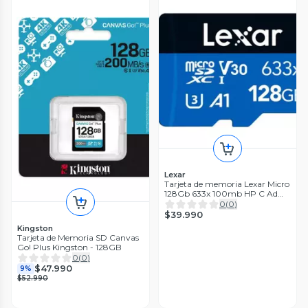
Lexar
Tarjeta de memoria Lexar Micro
128Gb 633x 100mb HP C Ad
119707 sdxc uhsI
0
(
0
)
$39.990
Kingston
Tarjeta de Memoria SD Canvas
Go! Plus Kingston - 128GB
0
(
0
)
$47.990
9%
$52.990