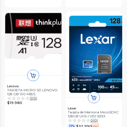
Lenovo
TARJETA MICRO SD LENOVO
128 GB 100 MB/S
0
(
0
)
$19.980
Lexar
Tarjeta de Memoria MicroSDXC
128GB UHS-I V30 633X
0
(
0
)
$32.990
13%