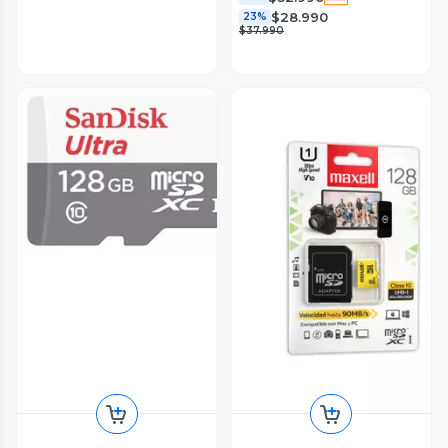
$28.990
23%
$37.990