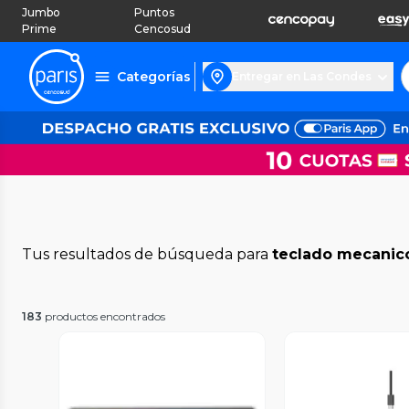
Jumbo
Puntos
Prime
Cencosud
Categorías
Entregar en Las Condes
Tus resultados de búsqueda para
teclado mecanic
183
productos encontrados