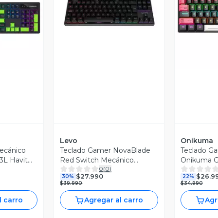
revia
Vista Previa
V
Levo
Onikuma
ecánico
Teclado Gamer NovaBlade
Teclado G
L Havit
Red Switch Mecánico
Onikuma G
0
(
0
)
Español RGB LEVO
$27.990
$26.9
30%
22%
$39.990
$34.990
l carro
Agregar al carro
Agr