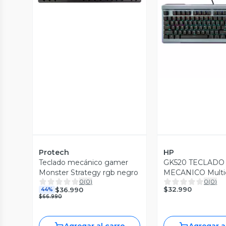
Vista P
Protech
HP
Teclado mecánico gamer
GK520 TECLADO
Monster Strategy rgb negro
MECANICO Multi
0
(
0
)
0
(
0
)
box
$32.990
$36.990
44%
$66.990