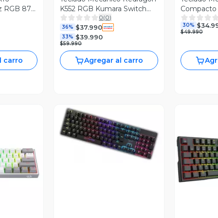
z RGB 87
K552 RGB Kumara Switch
Compacto
0
(
0
)
Red - Negro
Negro Hav
$34.9
30%
$37.990
36%
$49.990
$39.990
33%
$59.990
l carro
Agregar al carro
Agr
Vista Previa
revia
V