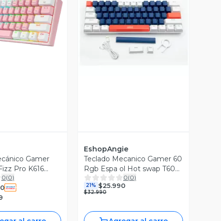
ista Previa
Vista Previa
EshopAngie
ecánico Gamer
Teclado Mecanico Gamer 60
izz Pro K616
Rgb Espa ol Hot swap T60
0
(
0
)
0
(
0
)
h Red -
Usb c
$25.990
21%
90
60% - Rosado
$32.990
9
 - Es