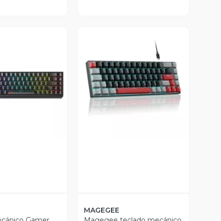
ista Previa
Vista Previa
MAGEGEE
ecánico Gamer
Magegee teclado mecánico