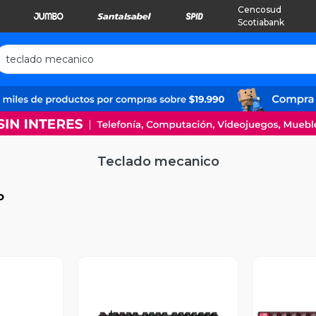
Cencosud
Scotiabank
Teclado mecanico
o