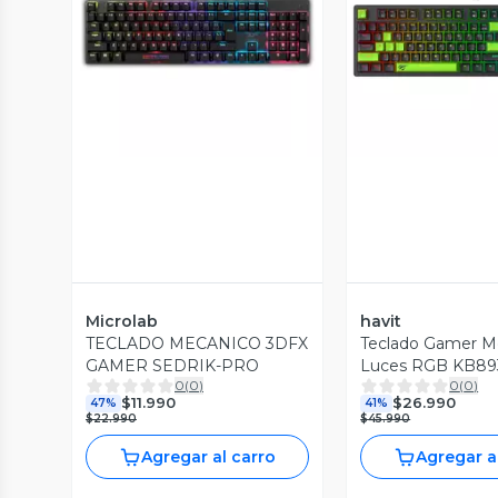
Vista Previa
Vista P
Microlab
havit
TECLADO MECANICO 3DFX
Teclado Gamer M
GAMER SEDRIK-PRO
Luces RGB KB893
0
(
0
)
0
(
0
)
Negro
$11.990
$26.990
47%
41%
$22.990
$45.990
Agregar al carro
Agregar a