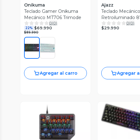
Onikuma
Ajazz
Teclado Gamer Onikuma
Teclado Mecánic
Mecánico MT706 Trimode
Retroiluminado 8
0
(
0
)
0
(
0
)
Blue - Ajazz
$29.990
$69.990
22%
$89.990
Agregar al carro
Agregar a
Vista P