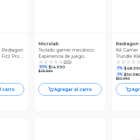
Microlab
Redragon
o Redragon
Teclado gamer mecánico:
Kit Gamer 
Fizz Pro -
Experiencia de juego
Trundle K6
0
(
0
)
superior.
Mouse Kin
$14.990
50%
$48.99
7%
$29.990
$50.98
3%
$52.990
l carro
Agregar al carro
Agr