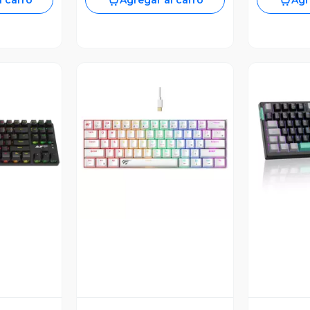
l carro
Agregar al carro
Agr
revia
Vista Previa
V