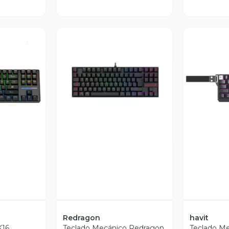
revia
Vista Previa
V
Redragon
havit
K16
Teclado Mecánico Redragon
Teclado M