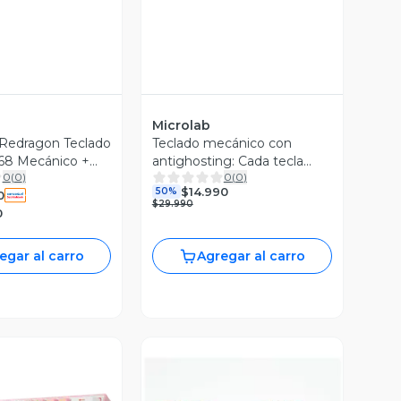
Microlab
Redragon Teclado
Teclado mecánico con
68 Mecánico +
antighosting: Cada tecla
0
(
0
)
0
(
0
)
g M724
registrada.
$14.990
50%
0
$29.990
0
egar al carro
Agregar al carro