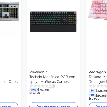
revia
V
Vista Previa
Viewsonic
Redragon
Teclado Mecánico RGB con
Teclado M
color Open
apoya Muñecas Gamer
Redragon F
0
(
0
)
KU535 ViewSonic
RGB Switc
$35.991
40%
$48.9
Compacto 
18%
$59.990
$50.98
con Blanco
15%
$59.990