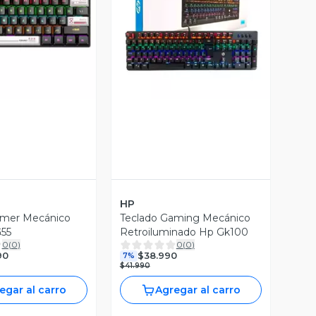
ista Previa
Vista Previa
HP
amer Mecánico
Teclado Gaming Mecánico
55
Retroiluminado Hp Gk100
0
(
0
)
0
(
0
)
90
$38.990
7%
$41.990
egar al carro
Agregar al carro