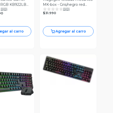
 RGB KB922LB
MK-box - Gris/negro red
0
(
0
)
0
(
0
)
it
switch- Español
$31.990
90
egar al carro
Agregar al carro
Vista Previa
ista Previa