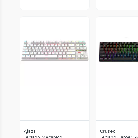
Vista Previa
Vista P
Ajazz
Crusec
Teclado Mecánico
Teclado Gamer S