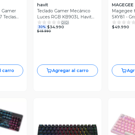
havit
MAGEGEE
o Gamer
Teclado Gamer Mecánico
Magegee t
7 Teclas
Luces RGB KB903L Havit
SKY81 - Gri
0
(
0
)
Blanco
inalámbric
$49.990
$34.990
30%
$49.990
l carro
Agregar al carro
Agr
revia