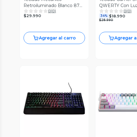
Retroiluminado Blanco 87
QWERTY Con Lu
0
(
0
)
0
(
0
)
Teclas Blue- Ajazz
Teclas Mecanico
$29.990
$18.990
34%
$28.990
Agregar al carro
Agregar a
Vista Previa
Vista P