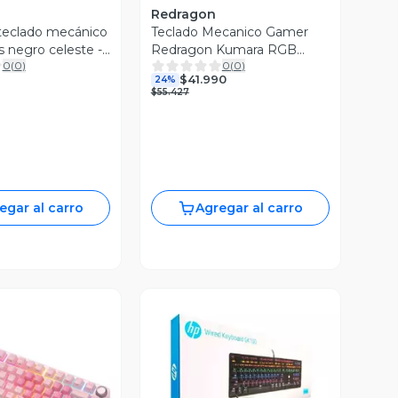
Redragon
eclado mecánico
Teclado Mecanico Gamer
s negro celeste -
Redragon Kumara RGB
0
(
0
)
0
(
0
)
o español
Switches Red
$41.990
24%
$55.427
egar al carro
Agregar al carro