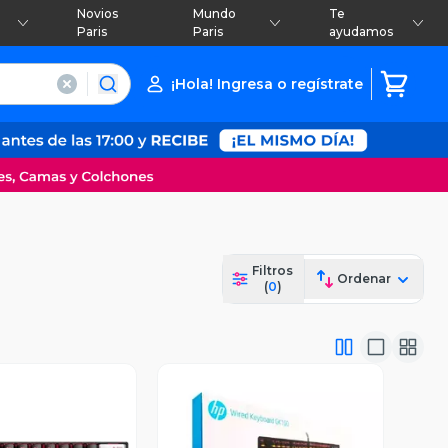
Novios
Mundo
Te
Paris
Paris
ayudamos
¡Hola! Ingresa o regístrate
Filtros
Ordenar
(
0
)