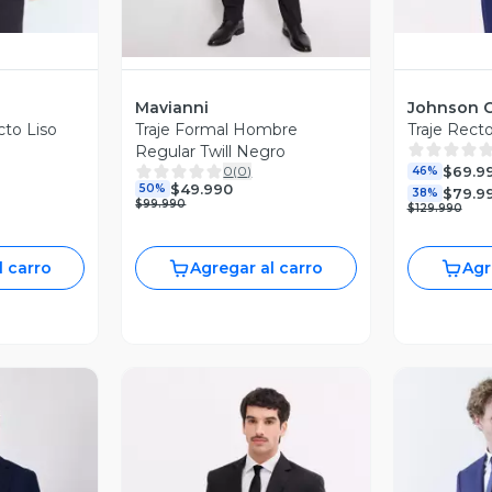
Mavianni
Johnson C
cto Liso
Traje Formal Hombre
Traje Recto
Regular Twill Negro
$69.9
0
(
0
)
46%
$49.990
50%
$79.9
38%
$99.990
$129.990
l carro
Agregar al carro
Agr