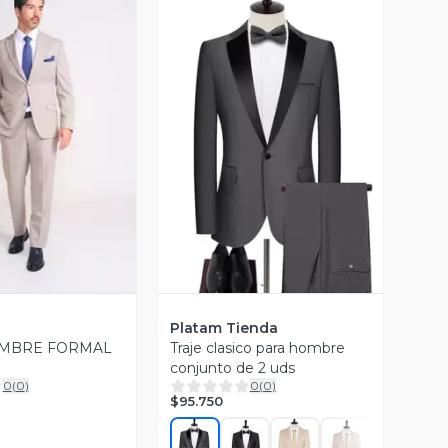
ista Previa
Vista Previa
Platam Tienda
OMBRE FORMAL
Traje clasico para hombre
conjunto de 2 uds
0
(
0
)
0
(
0
)
$95.750