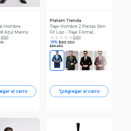
Platam Tienda
mal Hombre
Traje Hombre 2 Piezas Slim
ll Azul Marino
Fit Liso - Traje Formal
0
(
0
)
0
(
0
)
Elegante para Matrimonio,
90
$89.950
10%
Evento y Oficina
$99.990
egar al carro
Agregar al carro