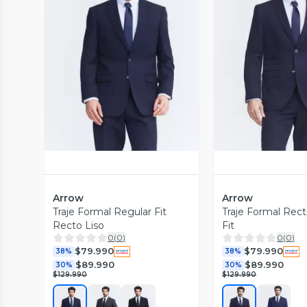
Vista Previa
Vista P
Arrow
Arrow
Traje Formal Regular Fit
Traje Formal Rect
Recto Liso
Fit
0
(
0
)
0
(
0
)
$79.990
$79.990
38%
38%
$89.990
$89.990
30%
30%
$129.990
$129.990