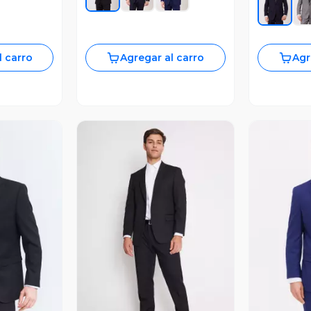
l carro
Agregar al carro
Agr
revia
V
Vista Previa