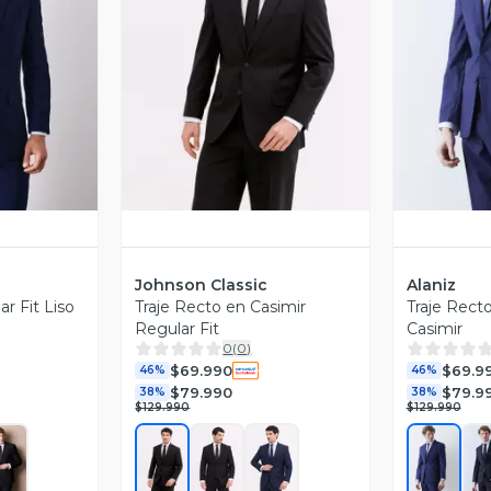
revia
Vista Previa
V
Johnson Classic
Alaniz
r Fit Liso
Traje Recto en Casimir
Traje Recto
Regular Fit
Casimir
0
(
0
)
$69.990
$69.9
46%
46%
$79.990
$79.9
38%
38%
$129.990
$129.990