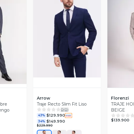
Vista Previa
revia
V
Arrow
Florenzi
mbre
Traje Recto Slim Fit Liso
TRAJE H
0
(
0
)
rengo
BEIGE
$129.990
43%
$139.900
$149.990
34%
$229.990