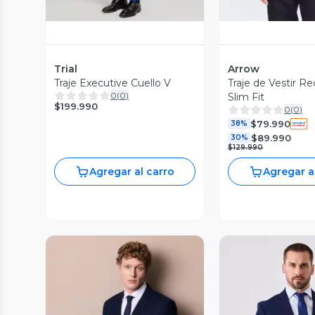
Trial
Arrow
Traje Executive Cuello V
Traje de Vestir Re
0
(
0
)
Slim Fit
$199.990
0
(
0
)
$79.990
38%
$89.990
30%
$129.990
Agregar al carro
Agregar a