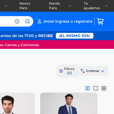
Novios
Mundo
Te
Paris
Paris
ayudamos
¡Hola! Ingresa o regístrate
Filtros
Ordenar
(
0
)