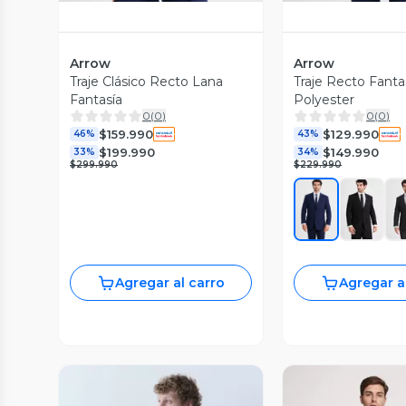
Arrow
Arrow
Traje Clásico Recto Lana
Traje Recto Fanta
Fantasía
Polyester
0
(
0
)
0
(
0
)
$159.990
$129.990
46%
43%
$199.990
$149.990
33%
34%
$299.990
$229.990
Agregar al carro
Agregar a