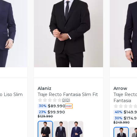
revia
Vista Previa
V
Alaniz
Arrow
o Liso Slim
Traje Recto Fantasia Slim Fit
Traje Recto
0
(
0
)
Fantasia
$89.990
30%
$99.990
$149.
23%
40%
$129.990
$174.
30%
$249.990