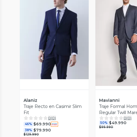
Vista Previa
Vista P
Alaniz
Mavianni
Traje Recto en Casimir Slim
Traje Formal Ho
Fit
Regular Twill Ma
0
(
0
)
0
(
0
)
$49.990
50%
$69.990
46%
$99.990
$79.990
38%
$129.990