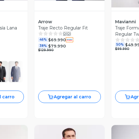
Arrow
Mavianni
sía Lana
Traje Recto Regular Fit
Traje For
0
(
0
)
Regular Twi
$69.990
46%
$49.9
50%
$79.990
38%
$99.990
$129.990
l carro
Agregar al carro
Agr