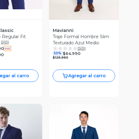
lassic
Mavianni
 Regular Fit
Traje Formal Hombre Slim
0
(
0
)
Texturado Azul Medio
90
0
(
0
)
$64.990
50%
90
$129.990
egar al carro
Agregar al carro