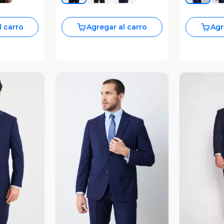
l carro
Agregar al carro
Agr
revia
Vista Previa
V