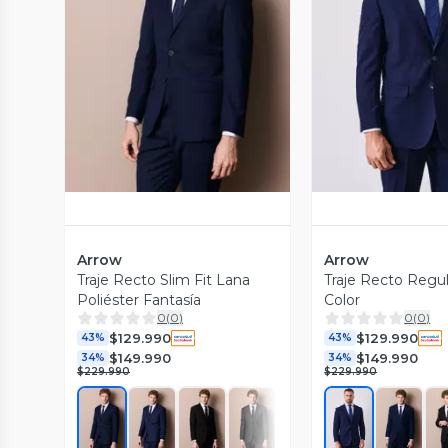
Vista Previa
Vista P
Arrow
Arrow
Traje Recto Slim Fit Lana
Traje Recto Regula
Poliéster Fantasía
Color
0
(
0
)
0
(
0
)
$129.990
$129.990
43%
43%
$149.990
$149.990
34%
34%
$229.990
$229.990