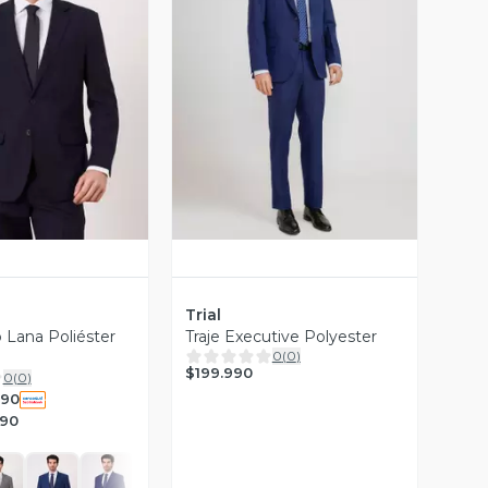
ista Previa
Vista Previa
Trial
 Lana Poliéster
Traje Executive Polyester
0
(
0
)
$199.990
0
(
0
)
990
990