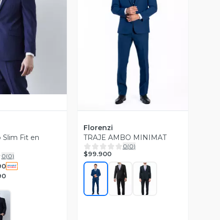
ista Previa
Vista Previa
Florenzi
 Slim Fit en
TRAJE AMBO MINIMAT
0
(
0
)
$99.900
0
(
0
)
90
90