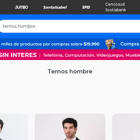
Cencosud
Scotiabank
Ternos hombre