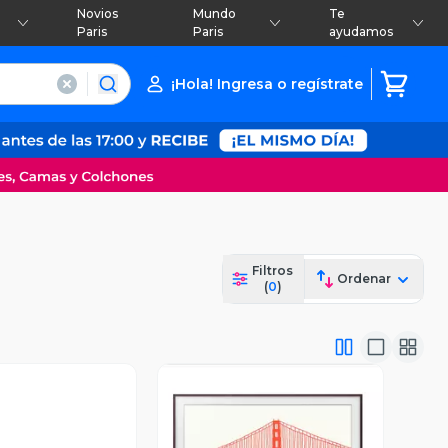
Novios
Mundo
Te
Paris
Paris
ayudamos
¡Hola! Ingresa o regístrate
Filtros
Ordenar
(
0
)