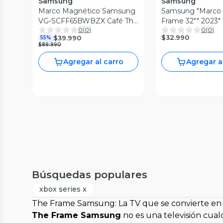
Samsung
Samsung
Marco Magnético Samsung
Samsung "Marco 
VG-SCFF65BWBZX Café The
Frame 32"" 2023"
0
(
0
)
0
(
0
)
Frame 65"
$32.990
$39.990
55%
$89.990
Agregar al carro
Agregar a
Búsquedas populares
xbox series x
The Frame Samsung: La TV que se convierte en 
The Frame Samsung
no es una televisión cual