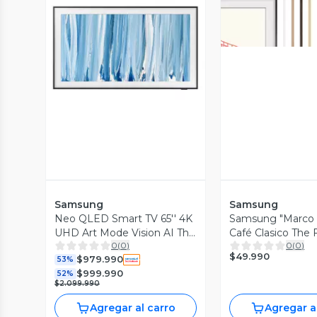
Vista P
Vista Previa
Samsung
Samsung
Neo QLED Smart TV 65'' 4K
Samsung "Marco
UHD Art Mode Vision AI The
Café Clasico The 
0
(
0
)
0
(
0
)
Frame Pro LS03HW con
$49.990
$979.990
Marco 2026
53%
$999.990
52%
$2.099.990
Agregar al carro
Agregar a