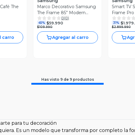
Samsung
Samsung
Café The
Marco Decorativo Samsung
Smart TV 
The Frame 85” Modern
Frame Pro
0
(
0
)
Brown
$59.990
$1.979
45%
31%
$109.990
$2.899.990
l carro
Agregar al carro
Agr
Has visto
9
de
9
productos
arte para tu decoración
quiera. Es un modelo que transforma por completo la fo