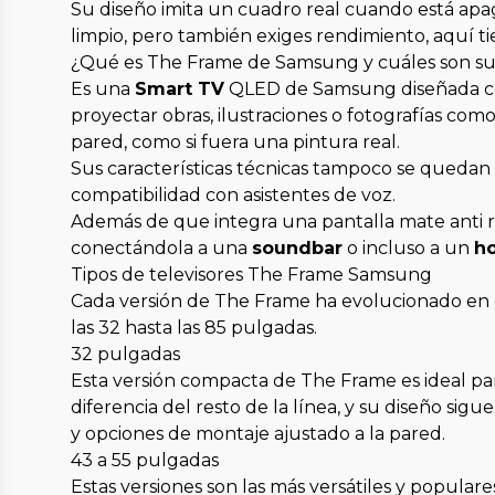
Su diseño imita un cuadro real cuando está apag
limpio, pero también exiges rendimiento, aquí
¿Qué es The Frame de Samsung y cuáles son sus
Es una
Smart TV
QLED de Samsung diseñada con 
proyectar obras, ilustraciones o fotografías com
pared, como si fuera una pintura real.
Sus características técnicas tampoco se quedan
compatibilidad con asistentes de voz.
Además de que integra una pantalla mate anti re
conectándola a una
soundbar
o incluso a un
h
Tipos de televisores The Frame Samsung
Cada versión de The Frame ha evolucionado en d
las 32 hasta las 85 pulgadas.
32 pulgadas
Esta versión compacta de The Frame es ideal para
diferencia del resto de la línea, y su diseño si
y opciones de montaje ajustado a la pared.
43 a 55 pulgadas
Estas versiones son las más versátiles y popular