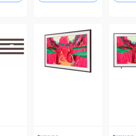
revia
Vista Previa
V