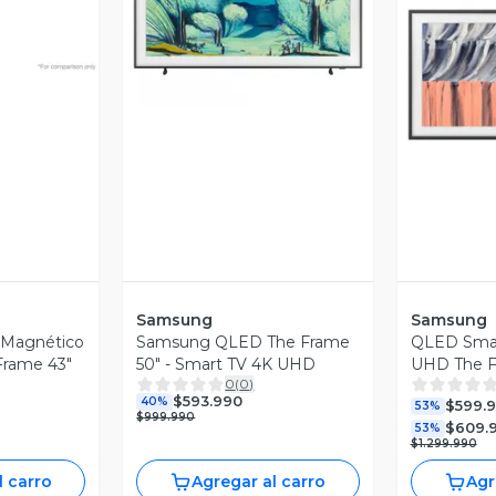
revia
Vista Previa
V
Samsung
Samsung
 Magnético
Samsung QLED The Frame
QLED Smar
Frame 43"
50" - Smart TV 4K UHD
UHD The F
0
(
0
)
Vision AI 
$593.990
40%
$599.
2026
53%
$999.990
$609.
53%
$1.299.990
l carro
Agregar al carro
Agr