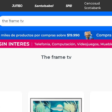
Cencosud
Scotiabank
The frame tv