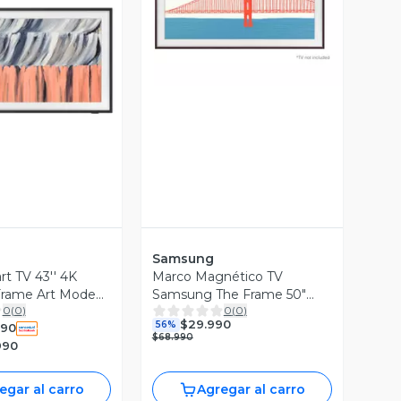
Vista Previa
ista Previa
Samsung
t TV 43'' 4K
Marco Magnético TV
rame Art Mode
Samsung The Frame 50"
0
(
0
)
0
(
0
)
con Marco LS03H
Madera Oscura
$29.990
56%
990
$68.990
990
egar al carro
Agregar al carro