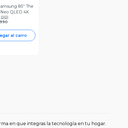
Samsung 85'' The
 Neo QLED 4K
0
(
0
)
.990
egar al carro
rma en que integras la tecnología en tu hogar.