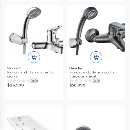
Vessanti
Duschy
Monomando tina ducha Blu
Monomando de tina ducha
cromo
Euro gun metal
0
(
0
)
0
(
0
)
$24.990
$56.990