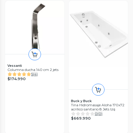
Vessanti
Columna ducha 140 cm 2 jets
5
(
4
)
$174.990
Buck y Buck
Tina Hidromasaje Aloha 170x72
acrílico sanitario 8 Jets Izq
0
(
0
)
$669.990