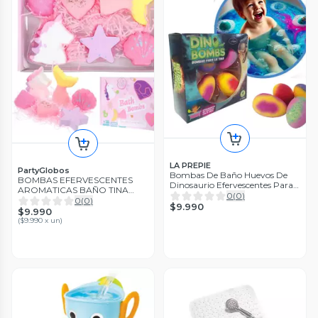
LA PREPIE
PartyGlobos
Bombas De Baño Huevos De
BOMBAS EFERVESCENTES
Dinosaurio Efervescentes Para
AROMATICAS BAÑO TINA
la Tina
0
(
0
)
RELAJANTE SPA
0
(
0
)
$9.990
$9.990
(
$9.990 x un
)