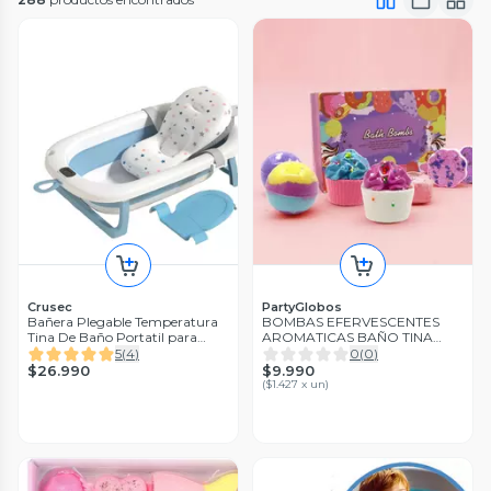
Crusec
PartyGlobos
Bañera Plegable Temperatura
BOMBAS EFERVESCENTES
Tina De Baño Portatil para
AROMATICAS BAÑO TINA
Bebes
RELAJANTE SPA 7 PIEZAS
5
(
4
)
0
(
0
)
$26.990
$9.990
(
$1.427 x un
)