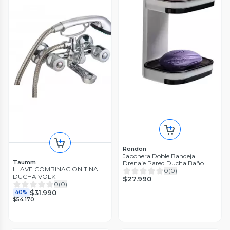
Rondon
Jabonera Doble Bandeja
Taumm
Drenaje Pared Ducha Baño
LLAVE COMBINACION TINA
Tina Rondon
0
(
0
)
DUCHA VOLK
$27.990
0
(
0
)
$31.990
40%
$54.170