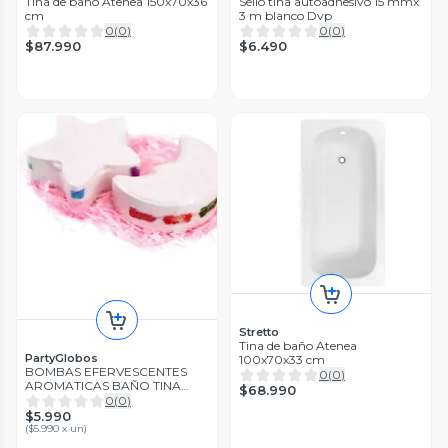
Tina de baño Atenea 150x70x36
Sello tina autoadhesivo 15 mmx
cm
3 m blanco Dvp
0
(
0
)
0
(
0
)
$87.990
$6.490
Stretto
Tina de baño Atenea
PartyGlobos
100x70x33 cm
BOMBAS EFERVESCENTES
0
(
0
)
AROMATICAS BAÑO TINA
$68.990
RELAJANTE SPA ARCOIRIS
0
(
0
)
$5.990
(
$5.990 x un
)