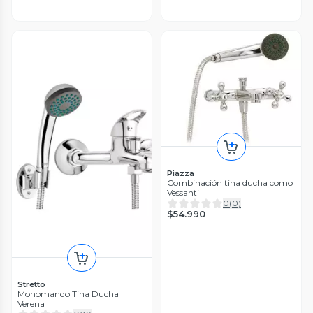
Piazza
Combinación tina ducha como
Vessanti
0
(
0
)
$54.990
Stretto
Monomando Tina Ducha
Verena