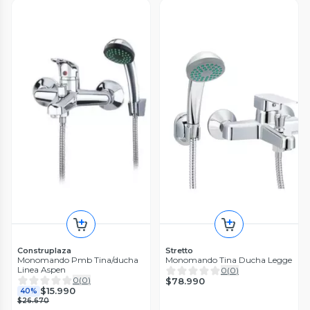
Construplaza
Stretto
Monomando Pmb Tina/ducha
Monomando Tina Ducha Legge
Linea Aspen
0
(
0
)
0
(
0
)
$78.990
$15.990
40%
$26.670