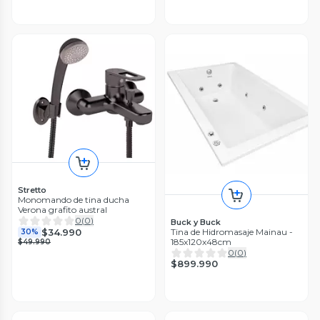
Stretto
Monomando de tina ducha
Verona grafito austral
0
(
0
)
Buck y Buck
$34.990
Tina de Hidromasaje Mainau -
30%
185x120x48cm
$49.990
0
(
0
)
$899.990