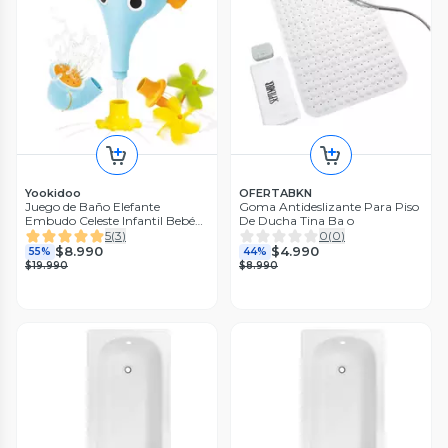
Yookidoo
OFERTABKN
Juego de Baño Elefante
Goma Antideslizante Para Piso
Embudo Celeste Infantil Bebé
De Ducha Tina Ba o
Niño Niña Tina Yookidoo
5
(
3
)
0
(
0
)
$8.990
$4.990
55%
44%
$19.990
$8.990