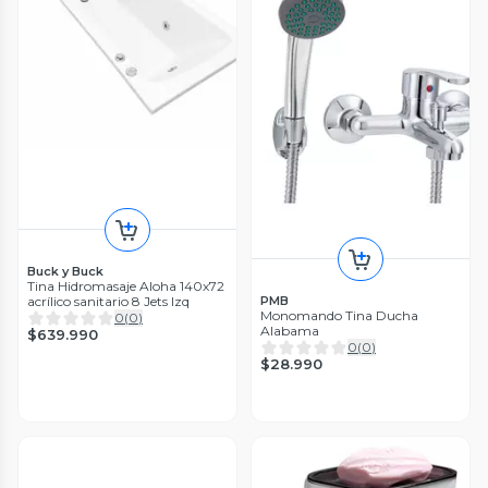
Buck y Buck
Tina Hidromasaje Aloha 140x72
PMB
acrílico sanitario 8 Jets Izq
Monomando Tina Ducha
0
(
0
)
Alabama
$639.990
0
(
0
)
$28.990