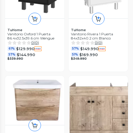
TuHome
TuHome
Vanitorio Oxford 1 Puerta
Vanitorio Rivera 1 Puerta
86.4x32.5x39.6 cm Wengue
84x32x40.2 cm Blanco
0
(
0
)
0
(
0
)
$129.990
$149.990
61%
57%
$144.990
$169.990
57%
51%
$339.990
$349.990