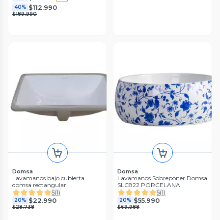
$112.990
40%
$189.990
Domsa
Domsa
Lavamanos bajo cubierta
Lavamanos Sobreponer Domsa
domsa rectangular
SLC822 PORCELANA
5
(
1
)
5
(
1
)
$22.990
$55.990
20%
20%
$28.738
$69.988