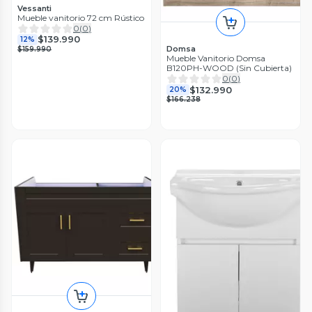
Vessanti
Mueble vanitorio 72 cm Rústico
0
(
0
)
$139.990
12%
Domsa
$159.990
Mueble Vanitorio Domsa
B120PH-WOOD (Sin Cubierta)
0
(
0
)
$132.990
20%
$166.238