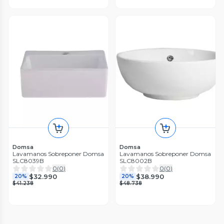
Domsa
Domsa
Lavamanos Sobreponer Domsa
Lavamanos Sobreponer Domsa
SLC8039B
SLC8002B
0
(
0
)
0
(
0
)
$32.990
$38.990
20%
20%
$41.238
$48.738