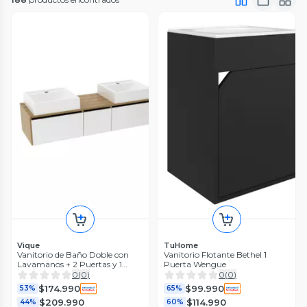
Vique
TuHome
Vanitorio de Baño Doble con
Vanitorio Flotante Bethel 1
Lavamanos + 2 Puertas y 1
Puerta Wengue
Cajón
0
(
0
)
0
(
0
)
$174.990
$99.990
53%
65%
$209.990
$114.990
44%
60%