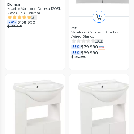
Domsa
Mueble Vanitorio Domsa 120SK
Café (Sin Cubierta)
5
(
1
)
$158.990
20%
$198.738
CIC
Vanitorio Cannes 2 Puertas
Aéreo Blanco
0
(
0
)
$79.990
58%
$89.990
53%
$194.990