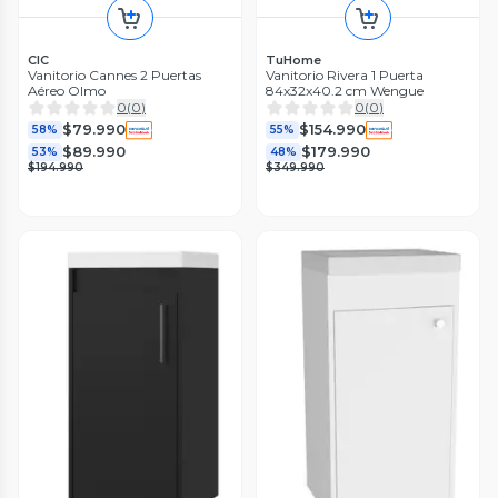
CIC
TuHome
Vanitorio Cannes 2 Puertas
Vanitorio Rivera 1 Puerta
Aéreo Olmo
84x32x40.2 cm Wengue
0
(
0
)
0
(
0
)
$79.990
$154.990
58%
55%
$89.990
$179.990
53%
48%
$194.990
$349.990