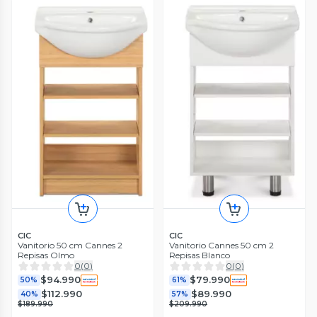
CIC
CIC
Vanitorio 50 cm Cannes 2
Vanitorio Cannes 50 cm 2
Repisas Olmo
Repisas Blanco
0
(
0
)
0
(
0
)
$94.990
$79.990
50%
61%
$112.990
$89.990
40%
57%
$189.990
$209.990