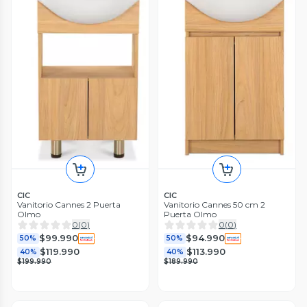
CIC
CIC
Vanitorio Cannes 2 Puerta
Vanitorio Cannes 50 cm 2
Olmo
Puerta Olmo
0
(
0
)
0
(
0
)
$99.990
$94.990
50%
50%
$119.990
$113.990
40%
40%
$199.990
$189.990