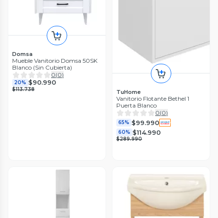
Domsa
Mueble Vanitorio Domsa 50SK
Blanco (Sin Cubierta)
0
(
0
)
$90.990
20%
$113.738
TuHome
Vanitorio Flotante Bethel 1
Puerta Blanco
0
(
0
)
$99.990
65%
$114.990
60%
$289.990