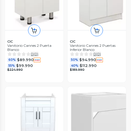
CIC
CIC
Vanitorio Cannes 2 Puerta
Vanitorio Cannes 2 Puertas
Blanco
Inferior Blanco
0
(
0
)
0
(
0
)
$89.990
$94.990
60%
50%
$99.990
$112.990
55%
40%
$224.990
$189.990