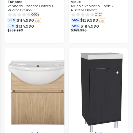
TuHome
Vique
Vanitorio Flotante Oxford 1
Mueble Vanitorio Doble 2
Puerta Fresno
Puertas Blanco
0
(
0
)
0
(
0
)
$114.990
$159.990
58%
56%
$134.990
$184.990
51%
50%
$279.990
$369.990