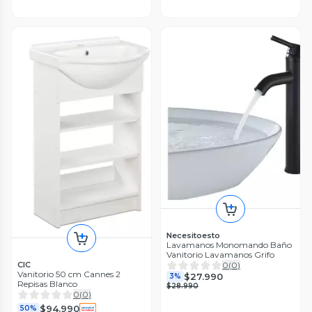
Necesitoesto
Lavamanos Monomando Baño
Vanitorio Lavamanos Grifo
CIC
0
(
0
)
Vanitorio 50 cm Cannes 2
$27.990
3%
Repisas Blanco
$28.990
0
(
0
)
$94.990
50%