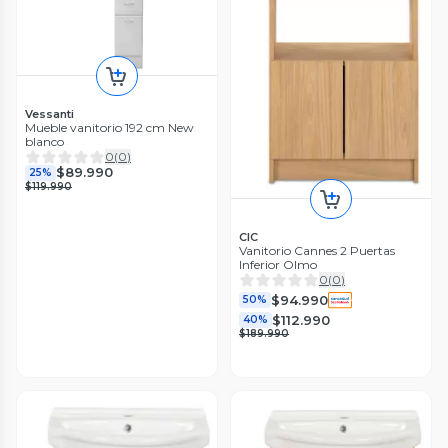
Vessanti
Mueble vanitorio 192 cm New
blanco
0
(
0
)
$89.990
25%
$119.990
CIC
Vanitorio Cannes 2 Puertas
Inferior Olmo
0
(
0
)
$94.990
50%
$112.990
40%
$189.990