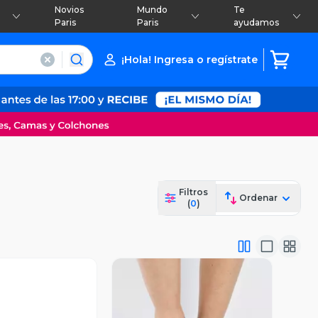
Novios
Mundo
Te
Paris
Paris
ayudamos
¡Hola! Ingresa o regístrate
Filtros
Ordenar
(
0
)