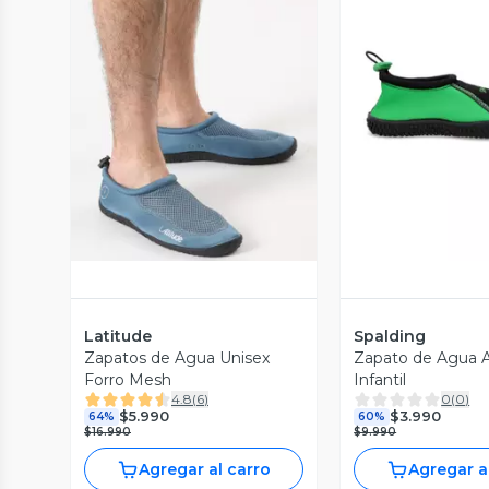
Vista Previa
Vista P
Latitude
Spalding
Zapatos de Agua Unisex
Zapato de Agua 
Forro Mesh
Infantil
4.8
(
6
)
0
(
0
)
$5.990
$3.990
64%
60%
$16.990
$9.990
Agregar al carro
Agregar a