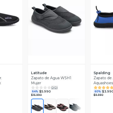
revia
Vista Previa
V
Latitude
Spalding
r.
Zapato de Agua WSH1
Zapato de
x
Mujer
Aquashoes
0
(
0
)
$5.990
$3.99
64%
60%
$16.990
$9.990