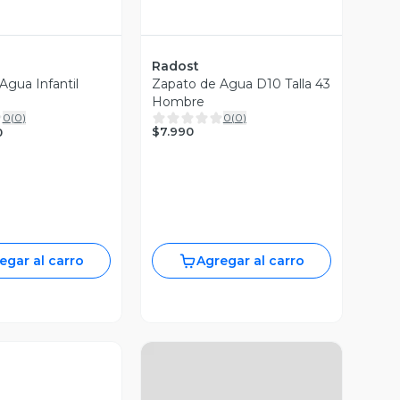
Radost
Agua Infantil
Zapato de Agua D10 Talla 43
Hombre
0
(
0
)
0
(
0
)
$7.990
0
egar al carro
Agregar al carro