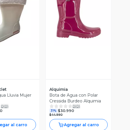
ista Previa
Vista Previa
let
Alquimia
ua Lluvia Mujer
Bota de Agua con Polar
Cressida Burdeo Alquimia
0
(
0
)
0
(
0
)
0
$30.990
31%
$44.990
egar al carro
Agregar al carro