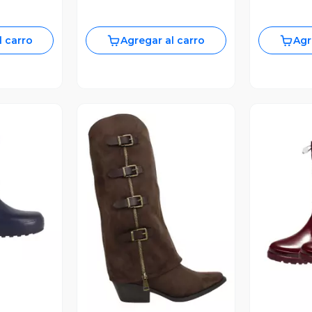
l carro
Agregar al carro
Agr
revia
V
Vista Previa