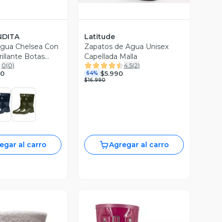
NDITA
Latitude
Agua Chelsea Con
Zapatos de Agua Unisex
illante Botas
Capellada Malla
0
(
0
)
4.5
(
2
)
via Mujer
90
$5.990
64%
$16.990
egar al carro
Agregar al carro