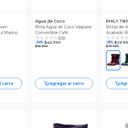
Agua de Coco
EMILY TIE
oven
Bota Agua de Coco Vaquera
Botas de 
ul Marino
Convertible Café
Acabado Br
0
(
0
)
Para la Llu
$42.990
$29.9
34%
18%
$65.990
$36.990
l carro
Agregar al carro
Agr