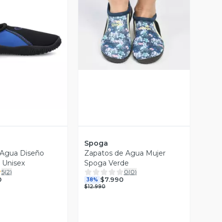
Vista Previa
ista Previa
Spoga
 Agua Diseño
Zapatos de Agua Mujer
 Unisex
Spoga Verde
5
(
2
)
0
(
0
)
0
$7.990
38%
$12.990