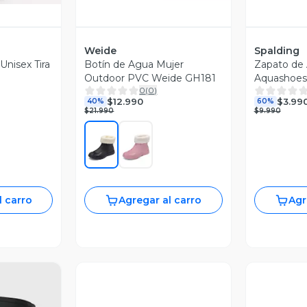
Weide
Spalding
Unisex Tira
Botín de Agua Mujer
Zapato de 
Outdoor PVC Weide GH181
Aquashoes
0
(
0
)
$12.990
$3.99
40%
60%
$21.990
$9.990
l carro
Agregar al carro
Agr