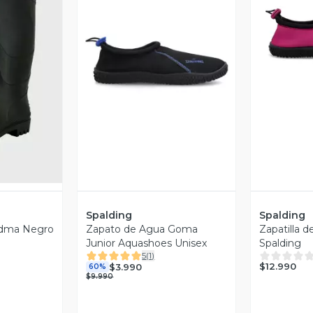
V
Vista Previa
revia
Spalding
Spalding
adma Negro
Zapato de Agua Goma
Zapatilla 
Junior Aquashoes Unisex
Spalding
5
(
1
)
$12.990
$3.990
60%
$9.990