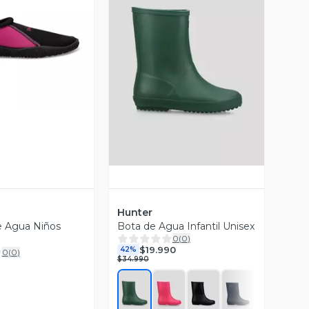
ista Previa
Vista Previa
Hunter
de Agua Niños
Bota de Agua Infantil Unisex
0
(
0
)
$19.990
42%
0
(
0
)
$34.990