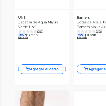
UNS
Bamers
Zapatilla de Agua Miyun
Botas de Agua J
Verde UNS
Bamers Malka Az
0
(
0
)
0
(
0
)
$12.990
$11.990
18%
40%
$15.990
$19.990
Agregar al carro
Agregar a