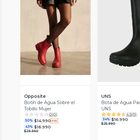
Vista Previa
Vista P
Opposite
UNS
Botín de Agua Sobre el
Bota de Agua P
Tobillo Mujer
UNS
0
(
0
)
4.5
(
11
)
$16.990
34%
$14.990
50%
$25.990
$16.990
43%
$29.990