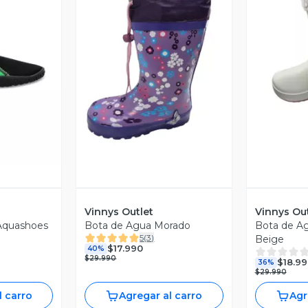
V
revia
Vista Previa
Vinnys Outlet
Vinnys Out
Aquashoes
Bota de Agua Morado
Bota de Ag
5
(
3
)
Beige
$17.990
40%
$29.990
$18.99
36%
$29.990
l carro
Agregar al carro
Agr