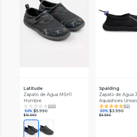
Vista Previa
Vista P
Latitude
Spalding
Zapato de Agua MSH1
Zapato de Agua J
Hombre
Aquashoes Unise
0
(
0
)
5
(
2
)
$5.990
$3.990
64%
60%
$16.990
$9.990