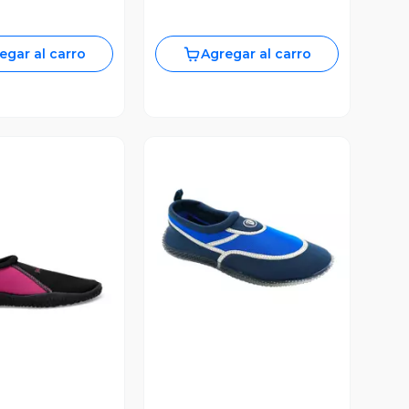
egar al carro
Agregar al carro
Vista Previa
ista Previa