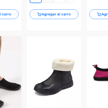
l carro
Agregar al carro
Agr
Vista Previa
revia
V