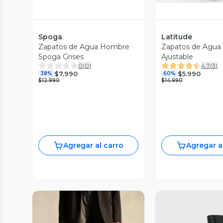
Spoga
Latitude
Zapatos de Agua Hombre
Zapatos de Agua 
Spoga Grises
Ajustable
0
(
0
)
4.7
(
3
)
$7.990
$5.990
38%
60%
$12.990
$14.990
Agregar al carro
Agregar a