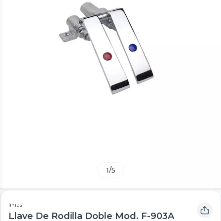
1
/
5
Imas
Llave De Rodilla Doble Mod. F-903A