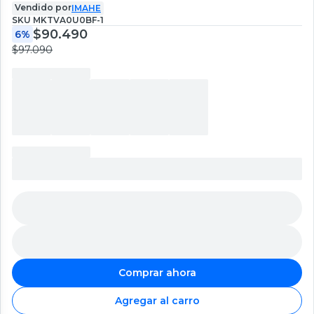
Vendido por
IMAHE
SKU
MKTVA0U0BF-1
$90.490
6%
$97.090
Comprar ahora
Agregar al carro