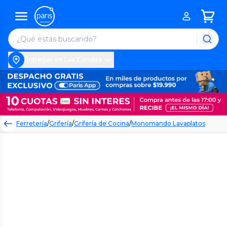
Entregar en Las Condes
Ferretería
/
Grifería
/
Grifería de Cocina
/
Monomando Lavaplatos