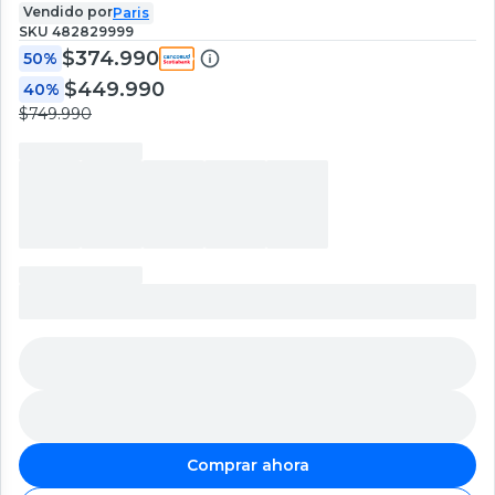
Vendido por
Paris
SKU
482829999
$374.990
50%
$449.990
40%
$749.990
Comprar ahora