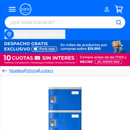
Entregar en Las Condes
Muebles
/
Oficina
/
Lockers