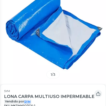
1
/
3
SYM
LONA CARPA MULTIUSO IMPERMEABLE
Vendido por
SYM
SKU
MKDHH1Q7GY-1