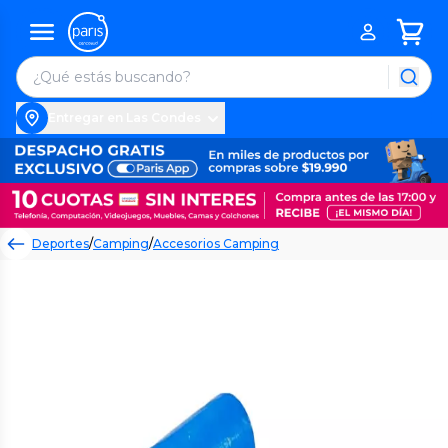
Entregar en Las Condes
Deportes
/
Camping
/
Accesorios Camping