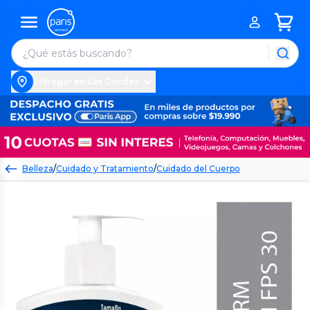
Entregar en Las Condes
Belleza
/
Cuidado y Tratamiento
/
Cuidado del Cuerpo