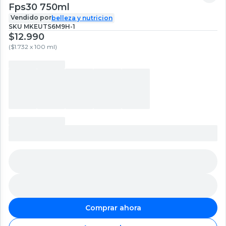
Fps30 750ml
Vendido por
belleza y nutricion
SKU
MKEUTS6M9H-1
$12.990
(
$1.732 x 100 ml
)
Comprar ahora